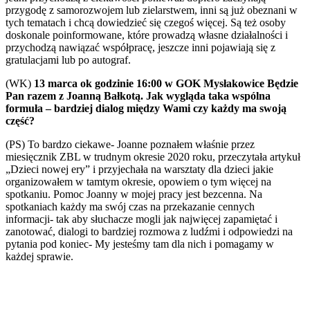
przygodę z samorozwojem lub zielarstwem, inni są już obeznani w
tych tematach i chcą dowiedzieć się czegoś więcej. Są też osoby
doskonale poinformowane, które prowadzą własne działalności i
przychodzą nawiązać współpracę, jeszcze inni pojawiają się z
gratulacjami lub po autograf.
(WK)
13 marca ok godzinie 16:00 w GOK Mysłakowice Będzie
Pan razem z Joanną Bałkotą. Jak wygląda taka wspólna
formuła – bardziej dialog między Wami czy każdy ma swoją
część?
(PS) To bardzo ciekawe- Joanne poznałem właśnie przez
miesięcznik ZBL w trudnym okresie 2020 roku, przeczytała artykuł
„Dzieci nowej ery” i przyjechała na warsztaty dla dzieci jakie
organizowałem w tamtym okresie, opowiem o tym więcej na
spotkaniu. Pomoc Joanny w mojej pracy jest bezcenna. Na
spotkaniach każdy ma swój czas na przekazanie cennych
informacji- tak aby słuchacze mogli jak najwięcej zapamiętać i
zanotować, dialogi to bardziej rozmowa z ludźmi i odpowiedzi na
pytania pod koniec- My jesteśmy tam dla nich i pomagamy w
każdej sprawie.