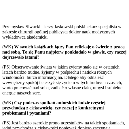
Przemysław Siwacki i Jerzy Jaśkowski polski lekarz specjalista w
zakresie chirurgii ogólnej publicysta doktor nauk medycznych
wykładowca akademicki
(WK)
W swoich książkach łączy Pan refleksję o świecie z pracą
nad sobą. To się Panu najpierw poukładało w głowie, czy raczej
dojrzewało latami?
(PS) Obserwowanie świata w jakim żyjemy stało się w ostatnich
latach bardzo trudne, żyjemy w pośpiechu i natłoku różnych
wiadomości- burza informacyjna. Dlatego aby odnaleźć
wewnętrzny spokój i cieszyć się życiem w tych trudnych czasach,
warto pracować nad sobą, zadbać o własne ciało, umysł i subtelne
energie naszych serc.
(WK)
Czy podczas spotkań autorskich ludzie częściej
przychodzą z ciekawością, czy raczej z konkretnymi
problemami i pytaniami?
(PS) Jest bardzo szerokie grono uczestników na takich spotkaniach,
jedni przychodzą z ciekawości ponieważ dopiero zaczynają