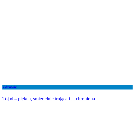
Zdrowie
Tojad – piękna, śmiertelnie trująca i… chroniona