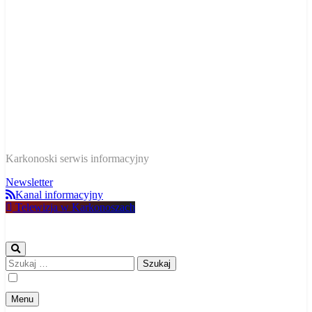
W Karkonoszach
Karkonoski serwis informacyjny
Newsletter
Kanal informacyjny
Telewizja w Karkonoszach
Szukaj:
Menu