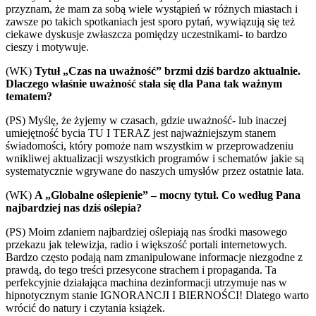
przyznam, że mam za sobą wiele wystąpień w różnych miastach i
zawsze po takich spotkaniach jest sporo pytań, wywiązują się też
ciekawe dyskusje zwłaszcza pomiędzy uczestnikami- to bardzo
cieszy i motywuje.
(WK)
Tytuł „Czas na uważność” brzmi dziś bardzo aktualnie.
Dlaczego właśnie uważność stała się dla Pana tak ważnym
tematem?
(PS) Myślę, że żyjemy w czasach, gdzie uważność- lub inaczej
umiejętność bycia TU I TERAZ jest najważniejszym stanem
świadomości, który pomoże nam wszystkim w przeprowadzeniu
wnikliwej aktualizacji wszystkich programów i schematów jakie są
systematycznie wgrywane do naszych umysłów przez ostatnie lata.
(WK)
A „Globalne oślepienie” – mocny tytuł. Co według Pana
najbardziej nas dziś oślepia?
(PS) Moim zdaniem najbardziej oślepiają nas środki masowego
przekazu jak telewizja, radio i większość portali internetowych.
Bardzo często podają nam zmanipulowane informacje niezgodne z
prawdą, do tego treści przesycone strachem i propaganda. Ta
perfekcyjnie działająca machina dezinformacji utrzymuje nas w
hipnotycznym stanie IGNORANCJI I BIERNOŚCI! Dlatego warto
wrócić do natury i czytania książek.