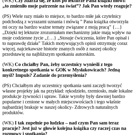
(WK)
Czy zdarza się, że ktoś po lekturze Pana książki mówi:
„to zmieniło moje patrzenie na świat”? Jak Pan wtedy reaguje?
(PS) Wiele razy miało to miejsce, to bardzo miłe jak czytelnicy
podchodzą z wyrazami uznania i mówią ” Pana książka otworzyła
mi oczy na bardzo ważne tematy związane z moją pracą” {…}
„Dzięki tej lekturze zrozumiałam mechanizmy jakie mają wpływ na
moje codzienne życie „{…} „Stosuje ćwiczenia, które Pan opisał i
to naprawdę działa” Takich motywujących opinii otrzymuję coraz
więcej, najciekawsze historie znanych osób z naszej okolicy
przedstawię na najbliższym spotkaniu autorskim.
(WK)
Co chciałby Pan, żeby uczestnicy wynieśli z tego
konkretnego spotkania w GOK w Mysłakowicach? Jedną
myśl? Impuls? Zadanie do przemyślenia?
(PS) Chciałbym aby uczestnicy spotkania sami zaczęli tworzyć
własne projekty jak na przykład: rękodzieło, rzemiosło, małe lokalne
produkcje żywności i upraw. Takie wyroby były dawniej bardzo
popularne i cenione w małych miejscowościach i tego właśnie
najbardziej brakuje w naszej okolicy- Zdrowych naturalnych
produktów.
(WK)
I tak zupełnie po ludzku – nad czym Pan sam teraz
pracuje? Jest już w głowie kolejna książka czy raczej czas na
rozmowy i spotkania?