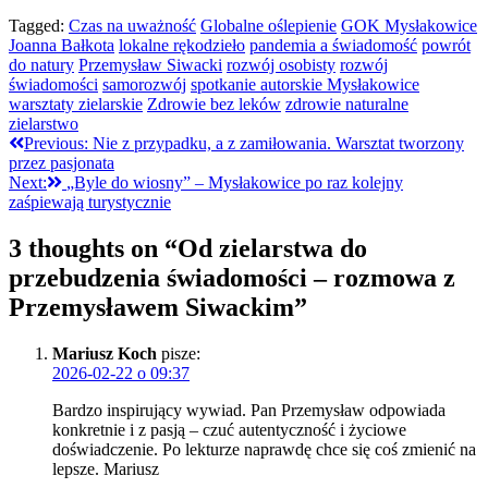
Tagged:
Czas na uważność
Globalne oślepienie
GOK Mysłakowice
Joanna Bałkota
lokalne rękodzieło
pandemia a świadomość
powrót
do natury
Przemysław Siwacki
rozwój osobisty
rozwój
świadomości
samorozwój
spotkanie autorskie Mysłakowice
warsztaty zielarskie
Zdrowie bez leków
zdrowie naturalne
zielarstwo
Nawigacja
Previous:
Nie z przypadku, a z zamiłowania. Warsztat tworzony
przez pasjonata
wpisu
Next:
„Byle do wiosny” – Mysłakowice po raz kolejny
zaśpiewają turystycznie
3 thoughts on “
Od zielarstwa do
przebudzenia świadomości – rozmowa z
Przemysławem Siwackim
”
Mariusz Koch
pisze:
2026-02-22 o 09:37
Bardzo inspirujący wywiad. Pan Przemysław odpowiada
konkretnie i z pasją – czuć autentyczność i życiowe
doświadczenie. Po lekturze naprawdę chce się coś zmienić na
lepsze. Mariusz