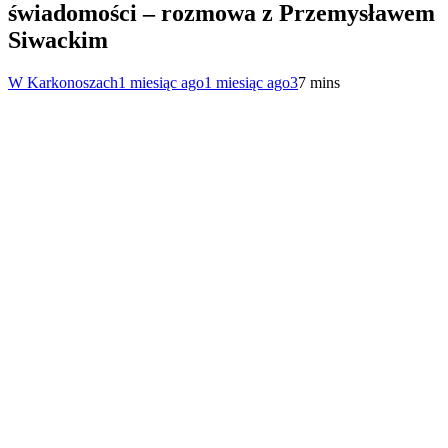
świadomości – rozmowa z Przemysławem
Siwackim
W Karkonoszach
1 miesiąc ago
1 miesiąc ago
3
7 mins