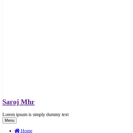
Saroj Mhr
Lorem ipsum is simply dummy text
Menu
Home