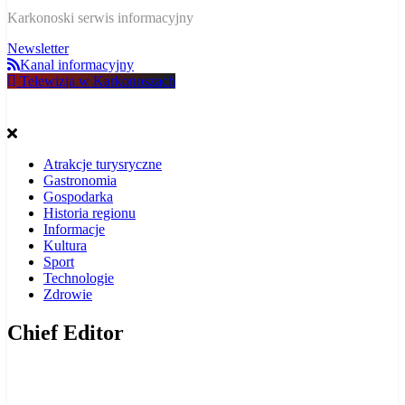
W Karkonoszach
Karkonoski serwis informacyjny
Newsletter
Kanal informacyjny
Telewizja w Karkonoszach
Atrakcje turysryczne
Gastronomia
Gospodarka
Historia regionu
Informacje
Kultura
Sport
Technologie
Zdrowie
Chief Editor