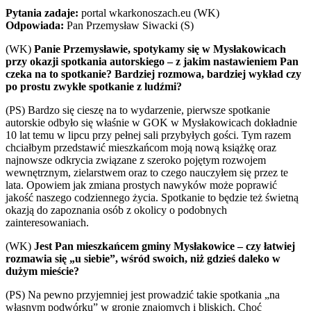
Pytania zadaje:
portal wkarkonoszach.eu (WK)
Odpowiada:
Pan Przemysław Siwacki (S)
(WK)
Panie Przemysławie, spotykamy się w Mysłakowicach
przy okazji spotkania autorskiego – z jakim nastawieniem Pan
czeka na to spotkanie? Bardziej rozmowa, bardziej wykład czy
po prostu zwykłe spotkanie z ludźmi?
(PS) Bardzo się cieszę na to wydarzenie, pierwsze spotkanie
autorskie odbyło się właśnie w GOK w Mysłakowicach dokładnie
10 lat temu w lipcu przy pełnej sali przybyłych gości. Tym razem
chciałbym przedstawić mieszkańcom moją nową książkę oraz
najnowsze odkrycia związane z szeroko pojętym rozwojem
wewnętrznym, zielarstwem oraz to czego nauczyłem się przez te
lata. Opowiem jak zmiana prostych nawyków może poprawić
jakość naszego codziennego życia. Spotkanie to będzie też świetną
okazją do zapoznania osób z okolicy o podobnych
zainteresowaniach.
(WK)
Jest Pan mieszkańcem gminy Mysłakowice – czy łatwiej
rozmawia się „u siebie”, wśród swoich, niż gdzieś daleko w
dużym mieście?
(PS) Na pewno przyjemniej jest prowadzić takie spotkania „na
własnym podwórku” w gronie znajomych i bliskich. Choć