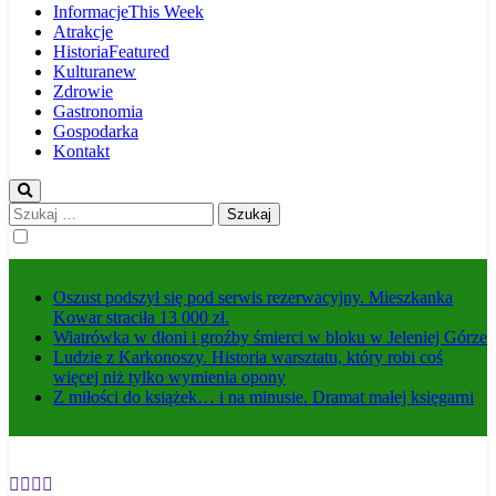
Informacje
This Week
Atrakcje
Historia
Featured
Kultura
new
Zdrowie
Gastronomia
Gospodarka
Kontakt
Szukaj:
Oszust podszył się pod serwis rezerwacyjny. Mieszkanka
Kowar straciła 13 000 zł.
Wiatrówka w dłoni i groźby śmierci w bloku w Jeleniej Górze
Ludzie z Karkonoszy. Historia warsztatu, który robi coś
więcej niż tylko wymienia opony
Z miłości do książek… i na minusie. Dramat małej księgarni