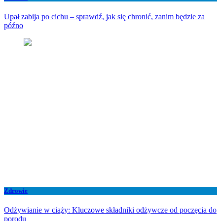
Upał zabija po cichu – sprawdź, jak się chronić, zanim będzie za
późno
Zdrowie
Odżywianie w ciąży: Kluczowe składniki odżywcze od poczęcia do
porodu