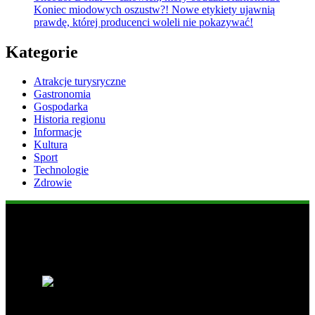
Koniec miodowych oszustw?! Nowe etykiety ujawnią
prawdę, której producenci woleli nie pokazywać!
Kategorie
Atrakcje turysryczne
Gastronomia
Gospodarka
Historia regionu
Informacje
Kultura
Sport
Technologie
Zdrowie
Popularne informacje
1