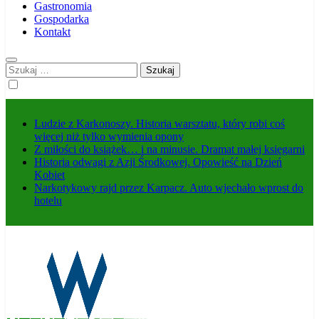
Gastronomia
Gospodarka
Kontakt
Szukaj:
Ludzie z Karkonoszy. Historia warsztatu, który robi coś
więcej niż tylko wymienia opony
Z miłości do książek… i na minusie. Dramat małej księgarni
Historia odwagi z Azji Środkowej. Opowieść na Dzień
Kobiet
Narkotykowy rajd przez Karpacz. Auto wjechało wprost do
hotelu