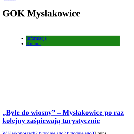
GOK Mysłakowice
Informacje
Kultura
„Byle do wiosny” – Mysłakowice po raz
kolejny zaśpiewają turystycznie
W Karkonoszach
2 tygodnie ago
2 tygodnie ago
0
2 mins