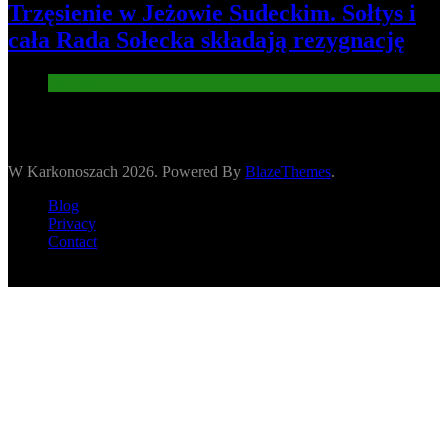
Trzęsienie w Jeżowie Sudeckim. Sołtys i
cała Rada Sołecka składają rezygnację
Informacje
W Karkonoszach 2026. Powered By
BlazeThemes
.
Blog
Privacy
Contact