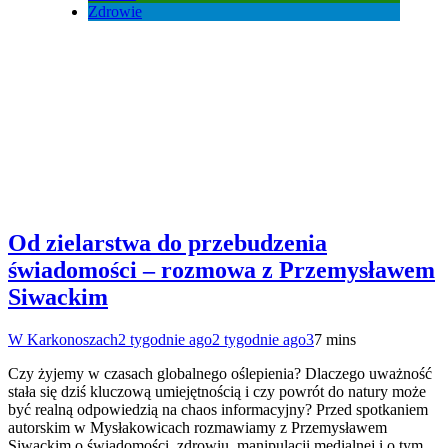
Zdrowie
Od zielarstwa do przebudzenia
świadomości – rozmowa z Przemysławem
Siwackim
W Karkonoszach
2 tygodnie ago
2 tygodnie ago
3
7 mins
Czy żyjemy w czasach globalnego oślepienia? Dlaczego uważność
stała się dziś kluczową umiejętnością i czy powrót do natury może
być realną odpowiedzią na chaos informacyjny? Przed spotkaniem
autorskim w Mysłakowicach rozmawiamy z Przemysławem
Siwackim o świadomości, zdrowiu, manipulacji medialnej i o tym,