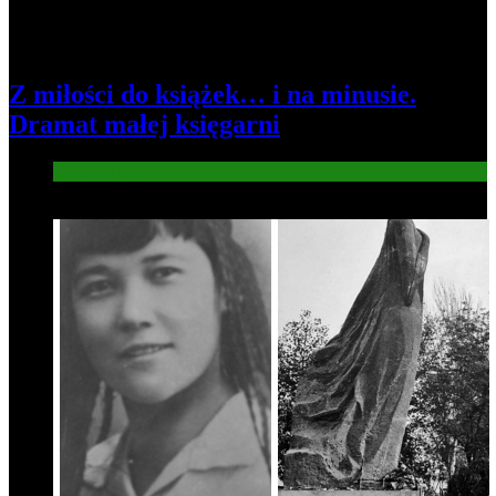
Z miłości do książek… i na minusie.
Dramat małej księgarni
Gospodarka
3