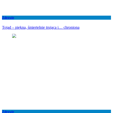
Zdrowie
Tojad – piękna, śmiertelnie trująca i… chroniona
Zdrowie