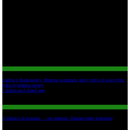
Gospodarka
Ludzie z Karkonoszy. Historia warsztatu, który robi coś więcej niż
tylko wymienia opony
01
1 dzień ago
1 dzień ago
02
Gospodarka
Z miłości do książek… i na minusie. Dramat małej księgarni
03