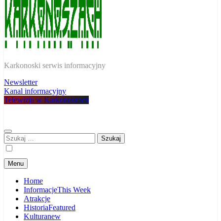
W Karkonoszach
Karkonoski serwis informacyjny
Newsletter
Kanal informacyjny
Telewizja w Karkonoszach
Szukaj:
Menu
Home
Informacje
This Week
Atrakcje
Historia
Featured
Kultura
new