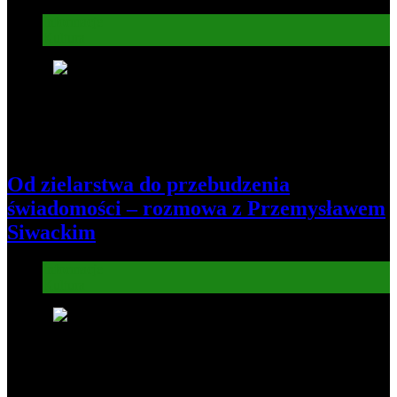
Informacje
Kultura
6
Od zielarstwa do przebudzenia
świadomości – rozmowa z Przemysławem
Siwackim
Informacje
Kultura
7