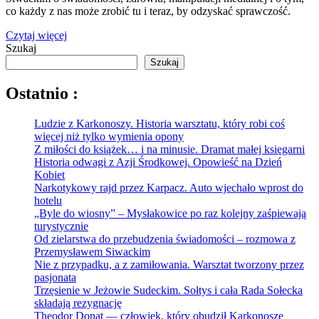
co każdy z nas może zrobić tu i teraz, by odzyskać sprawczość.
Czytaj więcej
Szukaj
Szukaj
Ostatnio :
Ludzie z Karkonoszy. Historia warsztatu, który robi coś
więcej niż tylko wymienia opony
Z miłości do książek… i na minusie. Dramat małej księgarni
Historia odwagi z Azji Środkowej. Opowieść na Dzień
Kobiet
Narkotykowy rajd przez Karpacz. Auto wjechało wprost do
hotelu
„Byle do wiosny” – Mysłakowice po raz kolejny zaśpiewają
turystycznie
Od zielarstwa do przebudzenia świadomości – rozmowa z
Przemysławem Siwackim
Nie z przypadku, a z zamiłowania. Warsztat tworzony przez
pasjonata
Trzęsienie w Jeżowie Sudeckim. Sołtys i cała Rada Sołecka
składają rezygnację
Theodor Donat — człowiek, który obudził Karkonosze