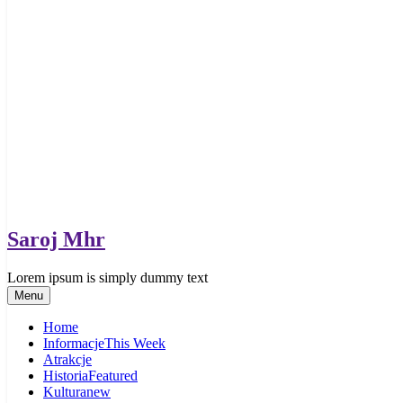
Saroj Mhr
Lorem ipsum is simply dummy text
Menu
Home
Informacje
This Week
Atrakcje
Historia
Featured
Kultura
new