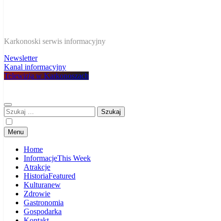
W Karkonoszach
Karkonoski serwis informacyjny
Newsletter
Kanal informacyjny
Telewizja w Karkonoszach
Szukaj:
Menu
Home
Informacje
This Week
Atrakcje
Historia
Featured
Kultura
new
Zdrowie
Gastronomia
Gospodarka
Kontakt