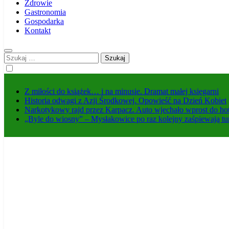
Zdrowie
Gastronomia
Gospodarka
Kontakt
Szukaj:
Z miłości do książek… i na minusie. Dramat małej księgarni
Historia odwagi z Azji Środkowej. Opowieść na Dzień Kobiet
Narkotykowy rajd przez Karpacz. Auto wjechało wprost do ho
„Byle do wiosny” – Mysłakowice po raz kolejny zaśpiewają tu