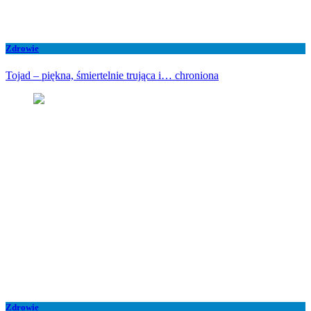
Zdrowie
Tojad – piękna, śmiertelnie trująca i… chroniona
Zdrowie