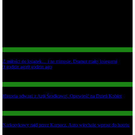
Gospodarka
Z miłości do książek… i na minusie. Dramat małej księgarni
01
9 godzin ago
9 godzin ago
02
Informacje
Historia odwagi z Azji Środkowej. Opowieść na Dzień Kobiet
03
Informacje
Narkotykowy rajd przez Karpacz. Auto wjechało wprost do hotelu