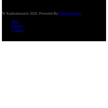
W Karkonoszach 2026. Powered By
BlazeThemes
.
Blog
Privacy
Contact