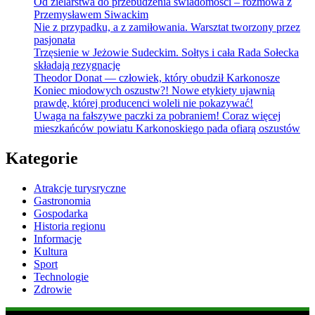
Od zielarstwa do przebudzenia świadomości – rozmowa z
Przemysławem Siwackim
Nie z przypadku, a z zamiłowania. Warsztat tworzony przez
pasjonata
Trzęsienie w Jeżowie Sudeckim. Sołtys i cała Rada Sołecka
składają rezygnację
Theodor Donat — człowiek, który obudził Karkonosze
Koniec miodowych oszustw?! Nowe etykiety ujawnią
prawdę, której producenci woleli nie pokazywać!
Uwaga na fałszywe paczki za pobraniem! Coraz więcej
mieszkańców powiatu Karkonoskiego pada ofiarą oszustów
Kategorie
Atrakcje turysryczne
Gastronomia
Gospodarka
Historia regionu
Informacje
Kultura
Sport
Technologie
Zdrowie