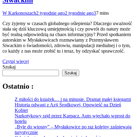
Siwackim
W Karkonoszach
2 tygodnie ago
2 tygodnie ago
3
7 mins
Czy żyjemy w czasach globalnego oślepienia? Dlaczego uważność
stała się dziś kluczową umiejętnością i czy powrót do natury może
być realną odpowiedzią na chaos informacyjny? Przed spotkaniem
autorskim w Mysłakowicach rozmawiamy z Przemysławem
Siwackim o świadomości, zdrowiu, manipulacji medialnej i o tym,
co każdy z nas może zrobić tu i teraz, by odzyskać sprawczość.
Czytaj więcej
Szukaj
Szukaj
Ostatnio :
Z miłości do książek… i na minusie. Dramat małej księgarni
Historia odwagi z Azji Środkowej. Opowieść na Dzień
Kobiet
Narkotykowy rajd przez Karpacz. Auto wjechało wprost do
hotelu
„Byle do wiosny” – Mysłakowice po raz kolejny zaśpiewają
turystycznie