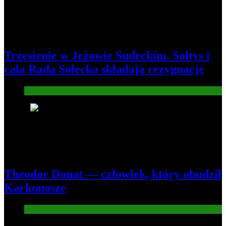
Trzęsienie w Jeżowie Sudeckim. Sołtys i
cała Rada Sołecka składają rezygnację
Informacje
8
Theodor Donat — człowiek, który obudził
Karkonosze
Atrakcje turysryczne