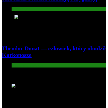
Informacje
8
Theodor Donat — człowiek, który obudził
Karkonosze
Atrakcje turysryczne
Nowe wiadomości