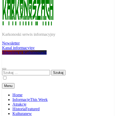
W Karkonoszach
Karkonoski serwis informacyjny
Newsletter
Kanal informacyjny
Telewizja w Karkonoszach
Szukaj:
Menu
Home
Informacje
This Week
Atrakcje
Historia
Featured
Kultura
new