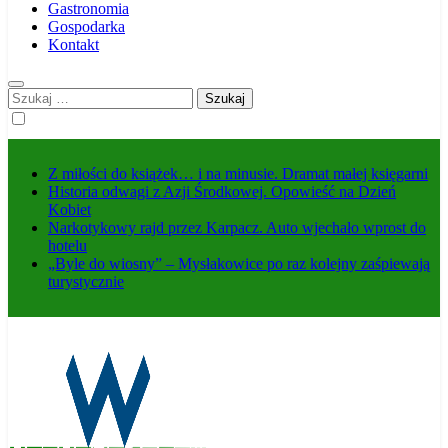
Gastronomia
Gospodarka
Kontakt
Szukaj:
Z miłości do książek… i na minusie. Dramat małej księgarni
Historia odwagi z Azji Środkowej. Opowieść na Dzień
Kobiet
Narkotykowy rajd przez Karpacz. Auto wjechało wprost do
hotelu
„Byle do wiosny” – Mysłakowice po raz kolejny zaśpiewają
turystycznie