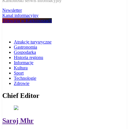
W Karkonoszach
Karkonoski serwis informacyjny
Newsletter
Kanal informacyjny
Telewizja w Karkonoszach
Atrakcje turysryczne
Gastronomia
Gospodarka
Historia regionu
Informacje
Kultura
Sport
Technologie
Zdrowie
Chief Editor
Saroj Mhr