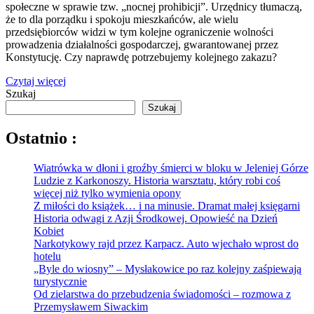
społeczne w sprawie tzw. „nocnej prohibicji”. Urzędnicy tłumaczą,
że to dla porządku i spokoju mieszkańców, ale wielu
przedsiębiorców widzi w tym kolejne ograniczenie wolności
prowadzenia działalności gospodarczej, gwarantowanej przez
Konstytucję. Czy naprawdę potrzebujemy kolejnego zakazu?
Czytaj więcej
Szukaj
Szukaj
Ostatnio :
Wiatrówka w dłoni i groźby śmierci w bloku w Jeleniej Górze
Ludzie z Karkonoszy. Historia warsztatu, który robi coś
więcej niż tylko wymienia opony
Z miłości do książek… i na minusie. Dramat małej księgarni
Historia odwagi z Azji Środkowej. Opowieść na Dzień
Kobiet
Narkotykowy rajd przez Karpacz. Auto wjechało wprost do
hotelu
„Byle do wiosny” – Mysłakowice po raz kolejny zaśpiewają
turystycznie
Od zielarstwa do przebudzenia świadomości – rozmowa z
Przemysławem Siwackim