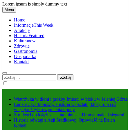
Lorem ipsum is simply dummy text
Menu
Home
Informacje
This Week
Atrakcje
Historia
Featured
Kultura
new
Zdrowie
Gastronomia
Gospodarka
Kontakt
Szukaj:
Wiatrówka w dłoni i groźby śmierci w bloku w Jeleniej Górze
Ludzie z Karkonoszy. Historia warsztatu, który robi coś
więcej niż tylko wymienia opony
Z miłości do książek… i na minusie. Dramat małej księgarni
Historia odwagi z Azji Środkowej. Opowieść na Dzień
Kobiet