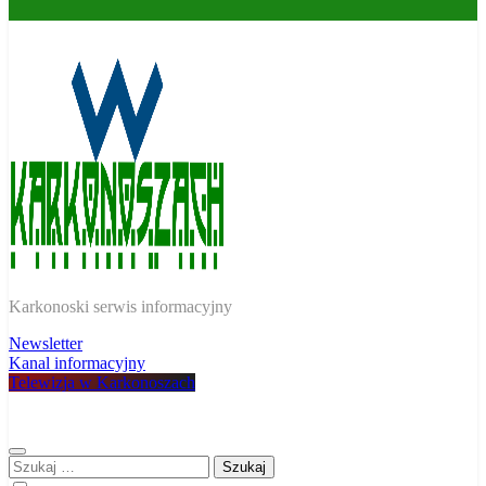
W Karkonoszach
Karkonoski serwis informacyjny
Newsletter
Kanal informacyjny
Telewizja w Karkonoszach
Szukaj: