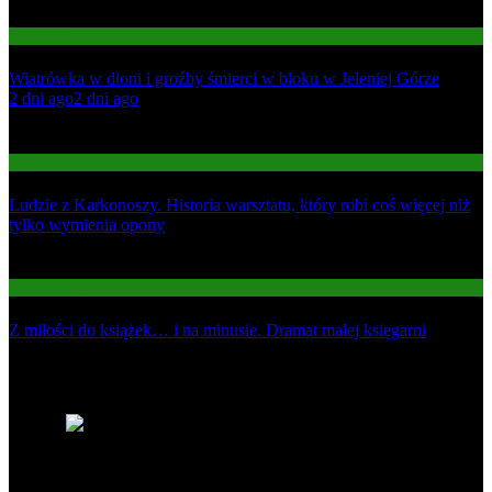
Informacje
Wiatrówka w dłoni i groźby śmierci w bloku w Jeleniej Górze
01
2 dni ago
2 dni ago
02
Gospodarka
Ludzie z Karkonoszy. Historia warsztatu, który robi coś więcej niż
tylko wymienia opony
03
Gospodarka
Z miłości do książek… i na minusie. Dramat małej księgarni
Najnowsze
1