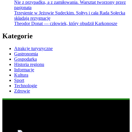
Nie z przypadku, a z zamiłowania. Warsztat tworzony przez
pasjonata
Trzęsienie w Jeżowie Sudeckim. Sołtys i cała Rada Sołecka
składają rezygnację
Theodor Donat — człowiek, który obudził Karkonosze
Kategorie
Atrakcje turysryczne
Gastronomia
Gospodarka
Historia regionu
Informacje
Kultura
Sport
Technologie
Zdrowie
Popularne informacje