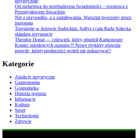
turystycznie
Od zielarstwa do przebudzenia świadomości – rozmowa z
Przemysławem Siwackim
Nie z przypadku, a z zamiłowania. Warsztat tworzony przez
pasjonata
Trzęsienie w Jeżowie Sudeckim. Sołtys i cała Rada Sołecka
składają rezygnację
Theodor Donat — człowiek, który obudził Karkonosze
Koniec miodowych oszustw?! Nowe etykiety ujawnią
prawdę, której producenci woleli nie pokazywać!
Kategorie
Atrakcje turysryczne
Gastronomia
Gospodarka
Historia regionu
Informacje
Kultura
Sport
Technologie
Zdrowie