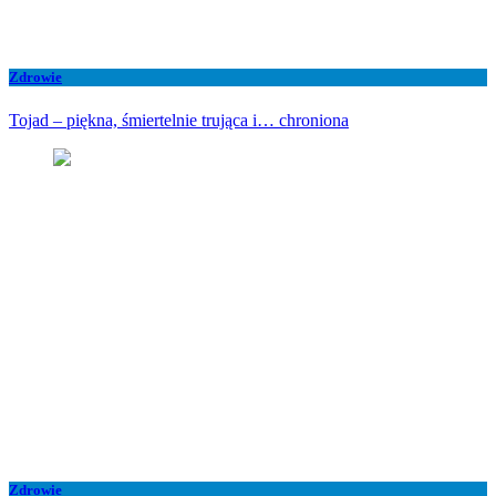
Zdrowie
Tojad – piękna, śmiertelnie trująca i… chroniona
Zdrowie