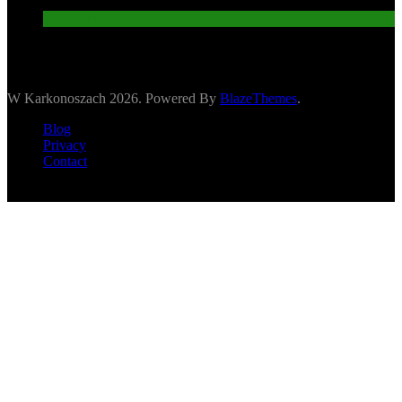
Informacje
W Karkonoszach 2026. Powered By
BlazeThemes
.
Blog
Privacy
Contact