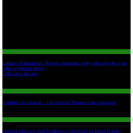
Gospodarka
Ludzie z Karkonoszy. Historia warsztatu, który robi coś więcej niż
tylko wymienia opony
01
2 dni ago
2 dni ago
02
Gospodarka
Z miłości do książek… i na minusie. Dramat małej księgarni
03
Informacje
Historia odwagi z Azji Środkowej. Opowieść na Dzień Kobiet