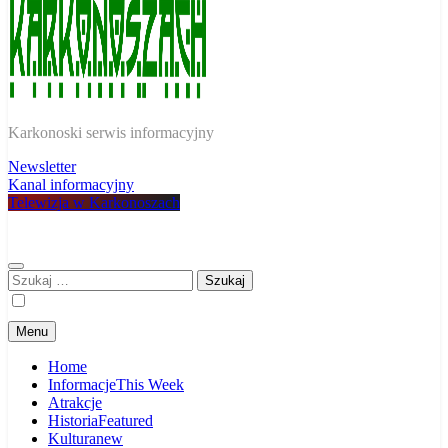
W Karkonoszach
Karkonoski serwis informacyjny
Newsletter
Kanal informacyjny
Telewizja w Karkonoszach
Szukaj:
Menu
Home
Informacje
This Week
Atrakcje
Historia
Featured
Kultura
new