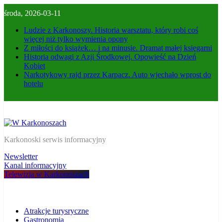
Skip
środa, 2026-03-11
to
content
Ludzie z Karkonoszy. Historia warsztatu, który robi coś
więcej niż tylko wymienia opony
Z miłości do książek… i na minusie. Dramat małej księgarni
Historia odwagi z Azji Środkowej. Opowieść na Dzień
Kobiet
Narkotykowy rajd przez Karpacz. Auto wjechało wprost do
hotelu
W Karkonoszach
Karkonoski serwis informacyjny
Newsletter
Kanal informacyjny
Telewizja w Karkonoszach
Atrakcje turysryczne
Gastronomia