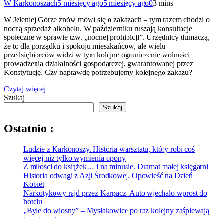
W Karkonoszach
5 miesięcy ago
5 miesięcy ago
0
3 mins
W Jeleniej Górze znów mówi się o zakazach – tym razem chodzi o
nocną sprzedaż alkoholu. W październiku ruszają konsultacje
społeczne w sprawie tzw. „nocnej prohibicji”. Urzędnicy tłumaczą,
że to dla porządku i spokoju mieszkańców, ale wielu
przedsiębiorców widzi w tym kolejne ograniczenie wolności
prowadzenia działalności gospodarczej, gwarantowanej przez
Konstytucję. Czy naprawdę potrzebujemy kolejnego zakazu?
Czytaj więcej
Szukaj
Szukaj
Ostatnio :
Ludzie z Karkonoszy. Historia warsztatu, który robi coś
więcej niż tylko wymienia opony
Z miłości do książek… i na minusie. Dramat małej księgarni
Historia odwagi z Azji Środkowej. Opowieść na Dzień
Kobiet
Narkotykowy rajd przez Karpacz. Auto wjechało wprost do
hotelu
„Byle do wiosny” – Mysłakowice po raz kolejny zaśpiewają