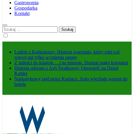
Gastronomia
Gospodarka
Kontakt
Szukaj:
Ludzie z Karkonoszy. Historia warsztatu, który robi coś
więcej niż tylko wymienia opony
Z miłości do książek… i na minusie. Dramat małej księgarni
Historia odwagi z Azji Środkowej. Opowieść na Dzień
Kobiet
Narkotykowy rajd przez Karpacz. Auto wjechało wprost do
hotelu