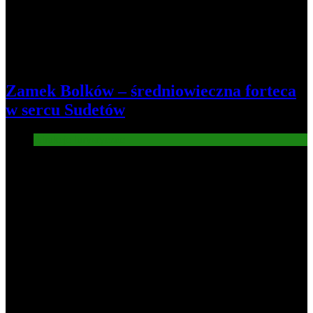
Zamek Bolków – średniowieczna forteca
w sercu Sudetów
Atrakcje turysryczne
8