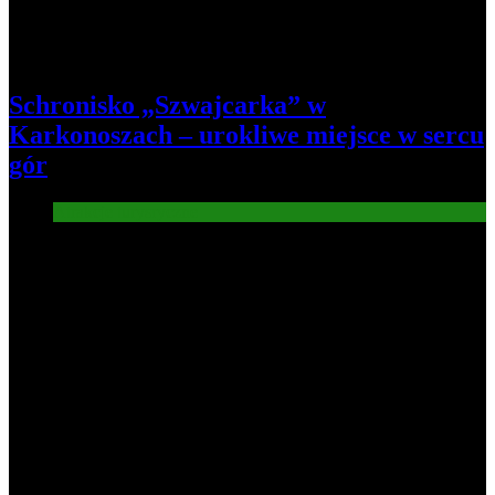
Schronisko „Szwajcarka” w
Karkonoszach – urokliwe miejsce w sercu
gór
Atrakcje turysryczne
7