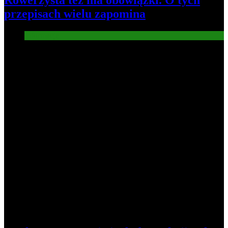
Rowerzysta też ma obowiązki. O tych
przepisach wielu zapomina
Informacje
2