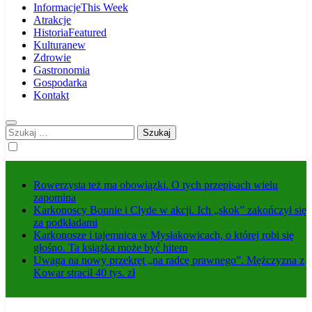
Informacje
This Week
Atrakcje
Historia
Featured
Kultura
new
Zdrowie
Gastronomia
Gospodarka
Kontakt
Szukaj:
Rowerzysta też ma obowiązki. O tych przepisach wielu
zapomina
Karkonoscy Bonnie i Clyde w akcji. Ich „skok” zakończył się
za podkładami
Karkonosze i tajemnica w Mysłakowicach, o której robi się
głośno. Ta książka może być hitem
Uwaga na nowy przekręt „na radcę prawnego”. Mężczyzna z
Kowar stracił 40 tys. zł