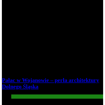
Pałac w Wojanowie – perła architektury
Dolnego Śląska
Atrakcje turysryczne
6