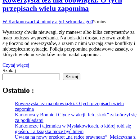
Rowerzysta też ma obowiązki. O tych
przepisach wielu zapomina
W Karkonoszach
4 minuty ago
1 sekunda ago
0
5 mins
Wystarczy chwila nieuwagi, zły manewr albo kilka centymetrów za
mało podczas wyprzedzania. Na polskich drogach znowu zrobiło
się tłoczno od rowerzystów, a razem z nimi wracają stare konflikty i
niebezpieczne sytuacje. Policja przypomina podstawowe zasady, o
których wielu uczestników ruchu nadal zapomina.
Czytaj więcej
Szukaj
Szukaj
Ostatnio :
Rowerzysta też ma obowiązki. O tych przepisach wielu
zapomina
Karkonoscy Bonnie i Clyde w akcji. Ich „skok” zakończył się
za podkładami
Karkonosze i tajemnica w Mysłakowicach, o której robi się
głośno. Ta książka może być hitem
Uwaga na nowy przekręt „na radcę prawnego”. Mężczyzna z