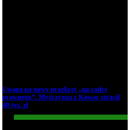
Uwaga na nowy przekręt „na radcę
prawnego”. Mężczyzna z Kowar stracił
40 tys. zł
Informacje
5