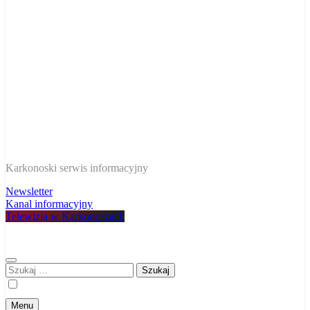
W Karkonoszach
Karkonoski serwis informacyjny
Newsletter
Kanal informacyjny
Telewizja w Karkonoszach
Szukaj:
Menu