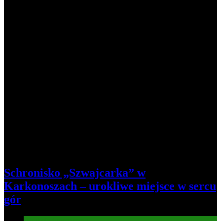
Schronisko „Szwajcarka” w
Karkonoszach – urokliwe miejsce w sercu
gór
Atrakcje turysryczne