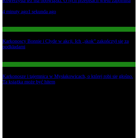
Rowerzysta też ma obowiązki. O tych przepisach wielu zapomina
01
4 minuty ago
1 sekunda ago
02
Informacje
Karkonoscy Bonnie i Clyde w akcji. Ich „skok” zakończył się za
podkładami
03
Informacje
Karkonosze i tajemnica w Mysłakowicach, o której robi się głośno.
Ta książka może być hitem
Najnowsze
1