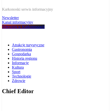
W Karkonoszach
Karkonoski serwis informacyjny
Newsletter
Kanal informacyjny
Telewizja w Karkonoszach
Atrakcje turysryczne
Gastronomia
Gospodarka
Historia regionu
Informacje
Kultura
Sport
Technologie
Zdrowie
Chief Editor