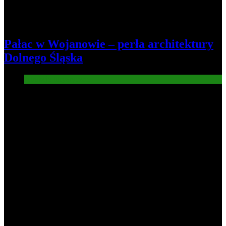
Pałac w Wojanowie – perła architektury
Dolnego Śląska
Atrakcje turysryczne
6