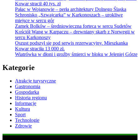
Kowar stracił 40 tys. zł
Pałac w Wojanowie – perła architektury Dolnego Śląska
Schronisko „Szwajcarka” w Karkonoszach – urokliwe
miejsce w sercu gór
Zamek Bolków – średniowieczna forteca w sercu Sudetów
Kościół Wang w Karpaczu – drewniany skarb z Norwegii w
sercu Karkonoszy
Oszust podszył się pod serwis rezerwacyjny. Mieszkanka
Kowar straciła 13 000 zł.
Wiatrówka w dłoni i groźby śmierci w bloku w Jeleniej Górze
Kategorie
Atrakcje turysryczne
Gastronomia
Gospodarka
Historia regionu
Informacje
Kultura
Sport
Technologie
Zdrowie