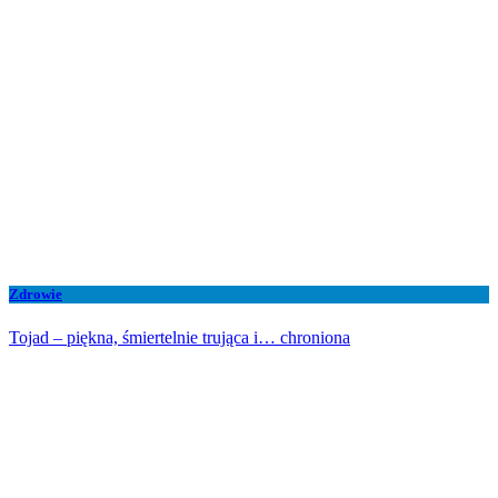
Zdrowie
Tojad – piękna, śmiertelnie trująca i… chroniona