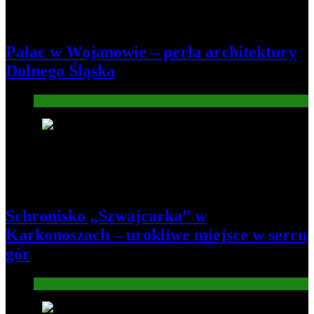
Pałac w Wojanowie – perła architektury
Dolnego Śląska
Atrakcje turysryczne
6
Schronisko „Szwajcarka” w
Karkonoszach – urokliwe miejsce w sercu
gór
Atrakcje turysryczne
7