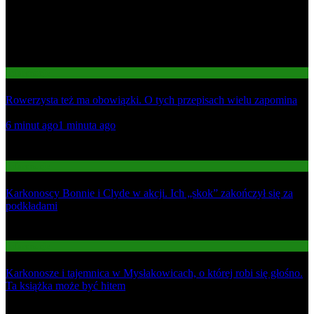
Informacje
Rowerzysta też ma obowiązki. O tych przepisach wielu zapomina
01
6 minut ago
1 minuta ago
02
Informacje
Karkonoscy Bonnie i Clyde w akcji. Ich „skok” zakończył się za
podkładami
03
Informacje
Karkonosze i tajemnica w Mysłakowicach, o której robi się głośno.
Ta książka może być hitem