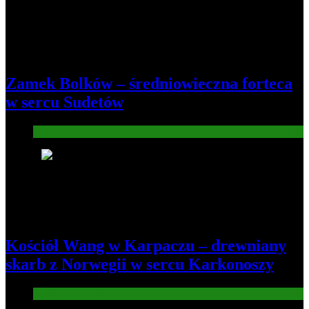
Zamek Bolków – średniowieczna forteca
w sercu Sudetów
Atrakcje turysryczne
8
Kościół Wang w Karpaczu – drewniany
skarb z Norwegii w sercu Karkonoszy
Atrakcje turysryczne