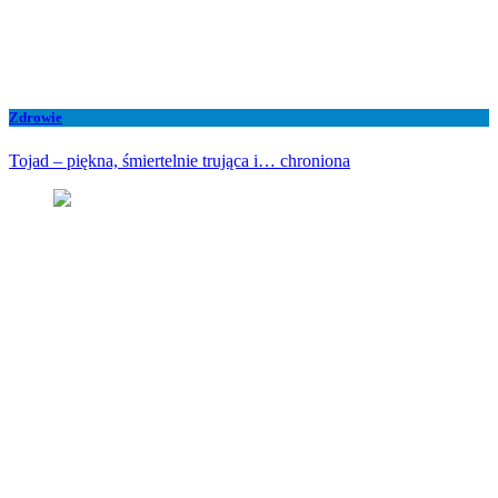
Zdrowie
Tojad – piękna, śmiertelnie trująca i… chroniona