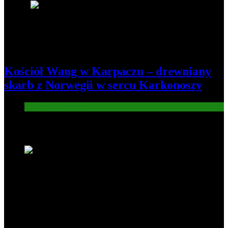
8
Kościół Wang w Karpaczu – drewniany
skarb z Norwegii w sercu Karkonoszy
Atrakcje turysryczne
Nowe wiadomości