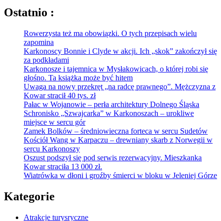
Ostatnio :
Rowerzysta też ma obowiązki. O tych przepisach wielu
zapomina
Karkonoscy Bonnie i Clyde w akcji. Ich „skok” zakończył się
za podkładami
Karkonosze i tajemnica w Mysłakowicach, o której robi się
głośno. Ta książka może być hitem
Uwaga na nowy przekręt „na radcę prawnego”. Mężczyzna z
Kowar stracił 40 tys. zł
Pałac w Wojanowie – perła architektury Dolnego Śląska
Schronisko „Szwajcarka” w Karkonoszach – urokliwe
miejsce w sercu gór
Zamek Bolków – średniowieczna forteca w sercu Sudetów
Kościół Wang w Karpaczu – drewniany skarb z Norwegii w
sercu Karkonoszy
Oszust podszył się pod serwis rezerwacyjny. Mieszkanka
Kowar straciła 13 000 zł.
Wiatrówka w dłoni i groźby śmierci w bloku w Jeleniej Górze
Kategorie
Atrakcje turysryczne