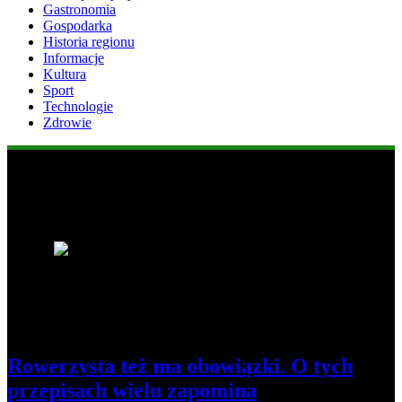
Gastronomia
Gospodarka
Historia regionu
Informacje
Kultura
Sport
Technologie
Zdrowie
Popularne informacje
1
Rowerzysta też ma obowiązki. O tych
przepisach wielu zapomina