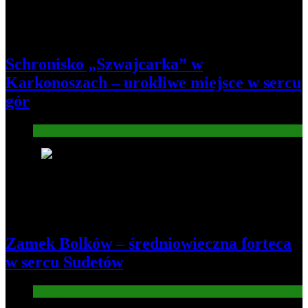
Schronisko „Szwajcarka” w
Karkonoszach – urokliwe miejsce w sercu
gór
Atrakcje turysryczne
7
Zamek Bolków – średniowieczna forteca
w sercu Sudetów
Atrakcje turysryczne