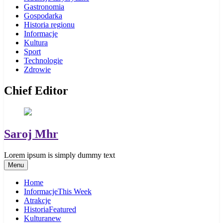
Gastronomia
Gospodarka
Historia regionu
Informacje
Kultura
Sport
Technologie
Zdrowie
Chief Editor
Saroj Mhr
Lorem ipsum is simply dummy text
Menu
Home
Informacje
This Week
Atrakcje
Historia
Featured
Kultura
new