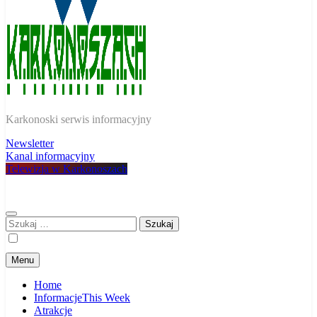
W Karkonoszach
Karkonoski serwis informacyjny
Newsletter
Kanal informacyjny
Telewizja w Karkonoszach
Szukaj:
Menu
Home
Informacje
This Week
Atrakcje