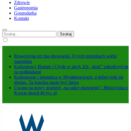
Zdrowie
Gastronomia
Gospodarka
Kontakt
Szukaj:
Rowerzysta też ma obowiązki. O tych przepisach wielu
zapomina
Karkonoscy Bonnie i Clyde w akcji. Ich „skok” zakończył się
za podkładami
Karkonosze i tajemnica w Mysłakowicach, o której robi się
głośno. Ta książka może być hitem
Uwaga na nowy przekręt „na radcę prawnego”. Mężczyzna z
Kowar stracił 40 tys. zł