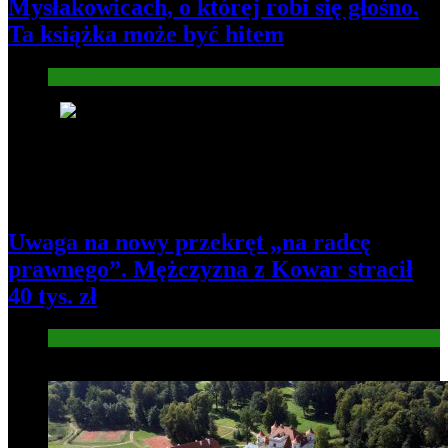
Mysłakowicach, o której robi się głośno.
Ta książka może być hitem
Informacje
4
Uwaga na nowy przekręt „na radcę
prawnego”. Mężczyzna z Kowar stracił
40 tys. zł
Informacje
5