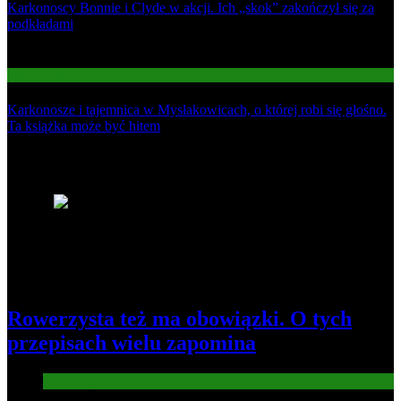
Karkonoscy Bonnie i Clyde w akcji. Ich „skok” zakończył się za
podkładami
03
Informacje
Karkonosze i tajemnica w Mysłakowicach, o której robi się głośno.
Ta książka może być hitem
Najnowsze
1
Rowerzysta też ma obowiązki. O tych
przepisach wielu zapomina
Informacje