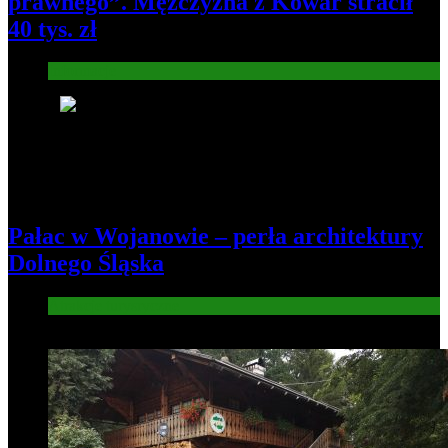
prawnego”. Mężczyzna z Kowar stracił
40 tys. zł
Informacje
5
Pałac w Wojanowie – perła architektury
Dolnego Śląska
Atrakcje turysryczne
6