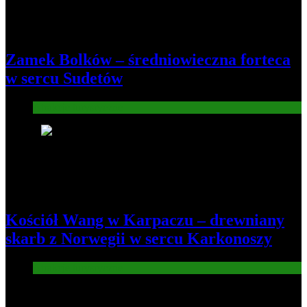
Zamek Bolków – średniowieczna forteca
w sercu Sudetów
Atrakcje turysryczne
8
Kościół Wang w Karpaczu – drewniany
skarb z Norwegii w sercu Karkonoszy
Atrakcje turysryczne
Nowe wiadomości