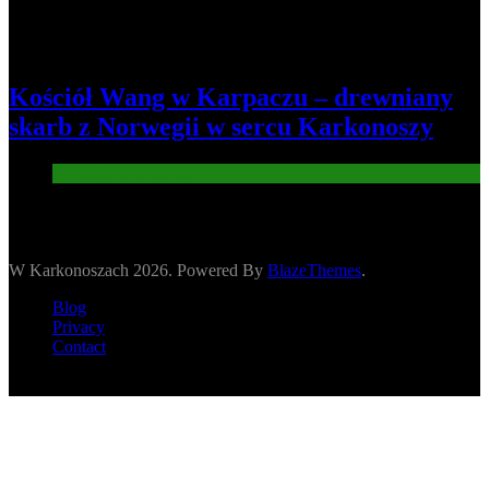
Kościół Wang w Karpaczu – drewniany
skarb z Norwegii w sercu Karkonoszy
Atrakcje turysryczne
W Karkonoszach 2026. Powered By
BlazeThemes
.
Blog
Privacy
Contact