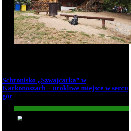
Schronisko „Szwajcarka” w
Karkonoszach – urokliwe miejsce w sercu
gór
Atrakcje turysryczne
7