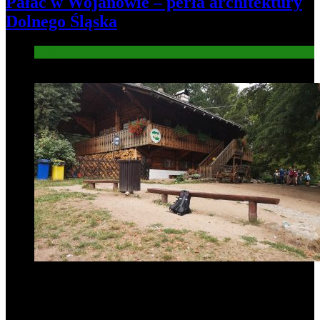
Pałac w Wojanowie – perła architektury
Dolnego Śląska
Atrakcje turysryczne
6