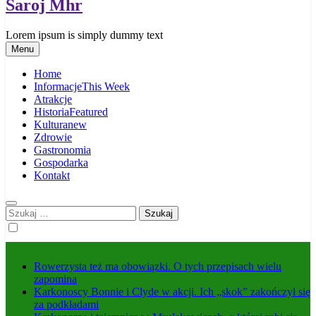
Saroj Mhr
Lorem ipsum is simply dummy text
Menu
Home
Informacje
This Week
Atrakcje
Historia
Featured
Kultura
new
Zdrowie
Gastronomia
Gospodarka
Kontakt
Szukaj:
Rowerzysta też ma obowiązki. O tych przepisach wielu
zapomina
Karkonoscy Bonnie i Clyde w akcji. Ich „skok” zakończył się
za podkładami