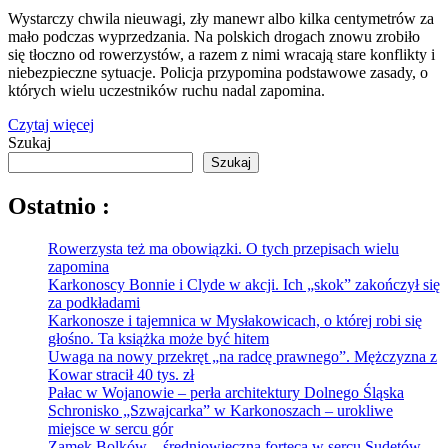
Wystarczy chwila nieuwagi, zły manewr albo kilka centymetrów za
mało podczas wyprzedzania. Na polskich drogach znowu zrobiło
się tłoczno od rowerzystów, a razem z nimi wracają stare konflikty i
niebezpieczne sytuacje. Policja przypomina podstawowe zasady, o
których wielu uczestników ruchu nadal zapomina.
Czytaj więcej
Szukaj
Szukaj
Ostatnio :
Rowerzysta też ma obowiązki. O tych przepisach wielu
zapomina
Karkonoscy Bonnie i Clyde w akcji. Ich „skok” zakończył się
za podkładami
Karkonosze i tajemnica w Mysłakowicach, o której robi się
głośno. Ta książka może być hitem
Uwaga na nowy przekręt „na radcę prawnego”. Mężczyzna z
Kowar stracił 40 tys. zł
Pałac w Wojanowie – perła architektury Dolnego Śląska
Schronisko „Szwajcarka” w Karkonoszach – urokliwe
miejsce w sercu gór
Zamek Bolków – średniowieczna forteca w sercu Sudetów