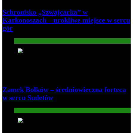
Schronisko „Szwajcarka” w
Karkonoszach – urokliwe miejsce w sercu
gór
Atrakcje turysryczne
7
Zamek Bolków – średniowieczna forteca
w sercu Sudetów
Atrakcje turysryczne
8