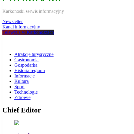
W Karkonoszach
Karkonoski serwis informacyjny
Newsletter
Kanal informacyjny
Telewizja w Karkonoszach
Atrakcje turysryczne
Gastronomia
Gospodarka
Historia regionu
Informacje
Kultura
Sport
Technologie
Zdrowie
Chief Editor