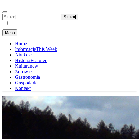
Szukaj:
Menu
Home
Informacje
This Week
Atrakcje
Historia
Featured
Kultura
new
Zdrowie
Gastronomia
Gospodarka
Kontakt