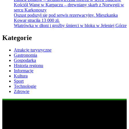
Kościół Wang w Karpaczu – drewniany skarb z Norwegii w
sercu Karkonoszy
Oszust podszył się pod serwis rezerwacyjny. Mieszkanka
Kowar straciła 13 000 zł.
Wiatrówka w dłoni i groźby śmierci w bloku w Jeleniej Górze
Kategorie
Atrakcje turysryczne
Gastronomia
Gospodarka
Historia regionu
Informacje
Kultura
Sport
Technologie
Zdrowie
Popularne informacje