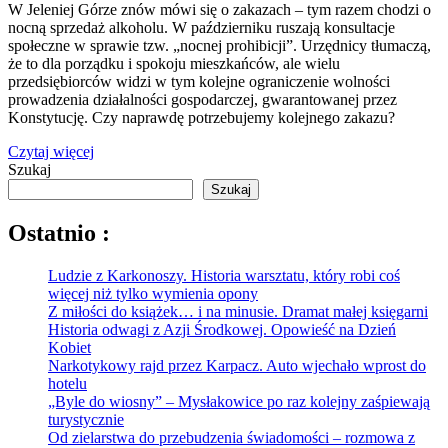
W Jeleniej Górze znów mówi się o zakazach – tym razem chodzi o
nocną sprzedaż alkoholu. W październiku ruszają konsultacje
społeczne w sprawie tzw. „nocnej prohibicji”. Urzędnicy tłumaczą,
że to dla porządku i spokoju mieszkańców, ale wielu
przedsiębiorców widzi w tym kolejne ograniczenie wolności
prowadzenia działalności gospodarczej, gwarantowanej przez
Konstytucję. Czy naprawdę potrzebujemy kolejnego zakazu?
Czytaj więcej
Szukaj
Szukaj
Ostatnio :
Ludzie z Karkonoszy. Historia warsztatu, który robi coś
więcej niż tylko wymienia opony
Z miłości do książek… i na minusie. Dramat małej księgarni
Historia odwagi z Azji Środkowej. Opowieść na Dzień
Kobiet
Narkotykowy rajd przez Karpacz. Auto wjechało wprost do
hotelu
„Byle do wiosny” – Mysłakowice po raz kolejny zaśpiewają
turystycznie
Od zielarstwa do przebudzenia świadomości – rozmowa z