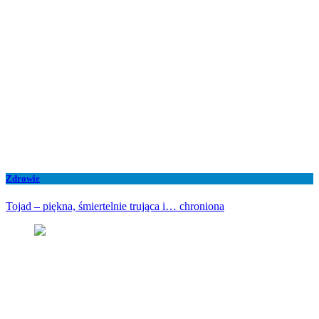
Zdrowie
Tojad – piękna, śmiertelnie trująca i… chroniona