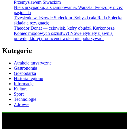
Przemysławem Siwackim
Nie z przypadku, a z zamiłowania. Warsztat tworzony przez
pasjonata
Trzęsienie w Jeżowie Sudeckim. Sołtys i cała Rada Sołecka
składają rezygnację
Theodor Donat — człowiek, który obudził Karkonosze
Koniec miodowych oszustw?! Nowe etykiety ujawnią
prawdę, której producenci woleli nie pokazywać!
Kategorie
Atrakcje turysryczne
Gastronomia
Gospodarka
Historia regionu
Informacje
Kultura
Sport
Technologie
Zdrowie