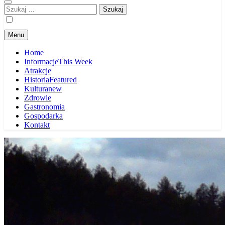
Szukaj:
Menu
Home
Informacje
This Week
Atrakcje
Historia
Featured
Kultura
new
Zdrowie
Gastronomia
Gospodarka
Kontakt