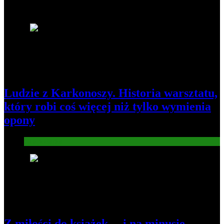
Popularne informacje
1
Ludzie z Karkonoszy. Historia warsztatu,
który robi coś więcej niż tylko wymienia
opony
Gospodarka
2
Z miłości do książek… i na minusie.