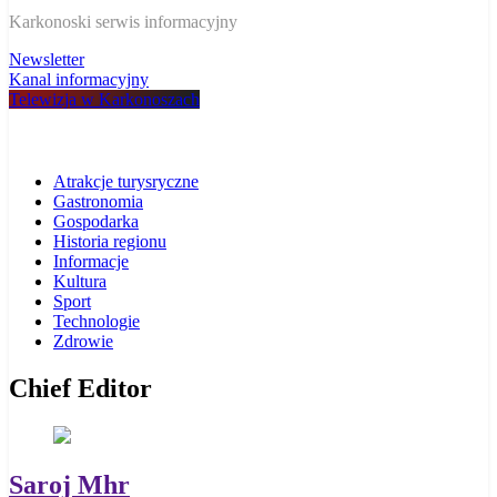
W Karkonoszach
Karkonoski serwis informacyjny
Newsletter
Kanal informacyjny
Telewizja w Karkonoszach
Atrakcje turysryczne
Gastronomia
Gospodarka
Historia regionu
Informacje
Kultura
Sport
Technologie
Zdrowie
Chief Editor
Saroj Mhr