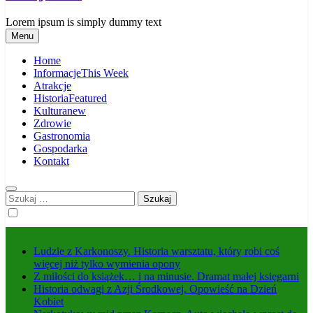
Lorem ipsum is simply dummy text
Menu
Home
Informacje
This Week
Atrakcje
Historia
Featured
Kultura
new
Zdrowie
Gastronomia
Gospodarka
Kontakt
Szukaj:
Ludzie z Karkonoszy. Historia warsztatu, który robi coś
więcej niż tylko wymienia opony
Z miłości do książek… i na minusie. Dramat małej księgarni
Historia odwagi z Azji Środkowej. Opowieść na Dzień
Kobiet