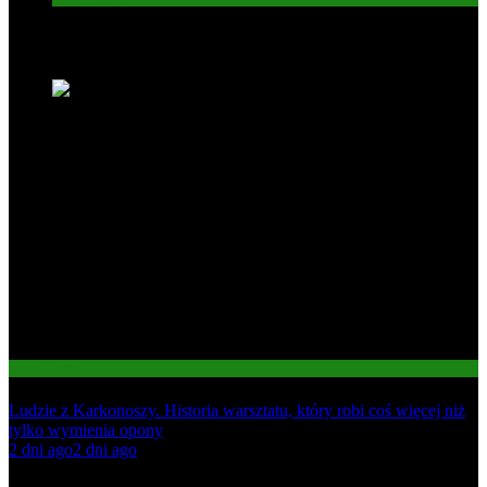
Nowe wiadomości
Gospodarka
Ludzie z Karkonoszy. Historia warsztatu, który robi coś więcej niż
tylko wymienia opony
01
2 dni ago
2 dni ago
02