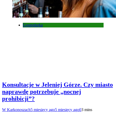
Gospodarka
Konsultacje w Jeleniej Górze. Czy miasto
naprawdę potrzebuje „nocnej
prohibicji”?
W Karkonoszach
5 miesięcy ago
5 miesięcy ago
0
3 mins