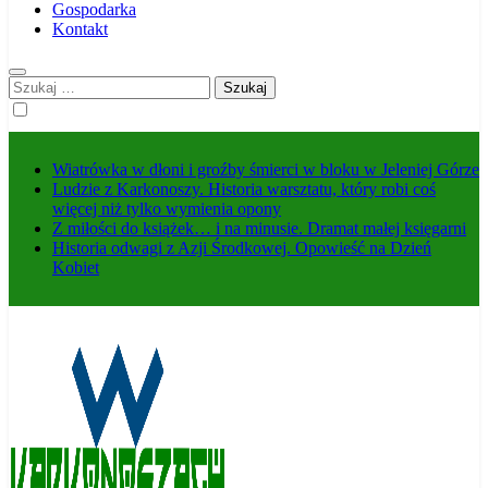
Gospodarka
Kontakt
Szukaj:
Wiatrówka w dłoni i groźby śmierci w bloku w Jeleniej Górze
Ludzie z Karkonoszy. Historia warsztatu, który robi coś
więcej niż tylko wymienia opony
Z miłości do książek… i na minusie. Dramat małej księgarni
Historia odwagi z Azji Środkowej. Opowieść na Dzień
Kobiet