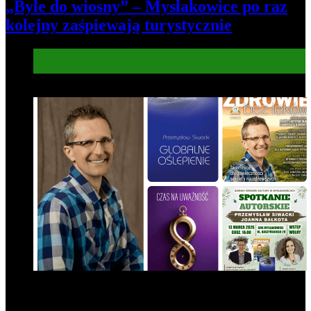
„Byle do wiosny” – Mysłakowice po raz
kolejny zaśpiewają turystycznie
Informacje
Kultura
7