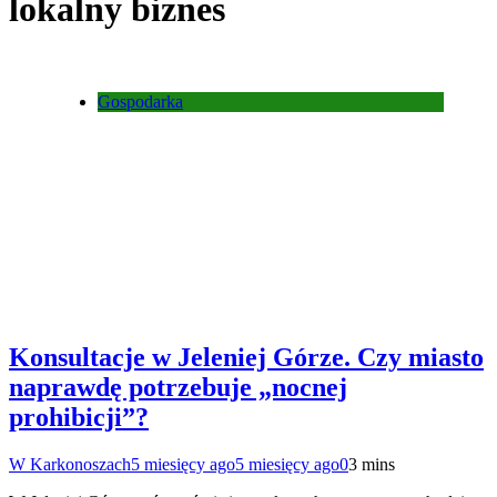
lokalny biznes
Gospodarka
Konsultacje w Jeleniej Górze. Czy miasto
naprawdę potrzebuje „nocnej
prohibicji”?
W Karkonoszach
5 miesięcy ago
5 miesięcy ago
0
3 mins