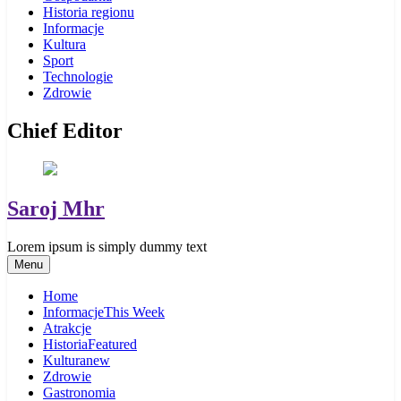
Historia regionu
Informacje
Kultura
Sport
Technologie
Zdrowie
Chief Editor
Saroj Mhr
Lorem ipsum is simply dummy text
Menu
Home
Informacje
This Week
Atrakcje
Historia
Featured
Kultura
new
Zdrowie
Gastronomia