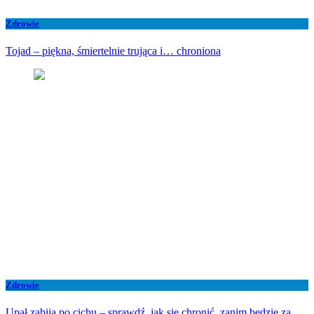
Zdrowie
Tojad – piękna, śmiertelnie trująca i… chroniona
Zdrowie
Upał zabija po cichu – sprawdź, jak się chronić, zanim będzie za