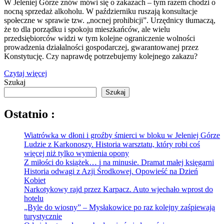
W Jeleniej Górze znów mówi się o zakazach – tym razem chodzi o
nocną sprzedaż alkoholu. W październiku ruszają konsultacje
społeczne w sprawie tzw. „nocnej prohibicji”. Urzędnicy tłumaczą,
że to dla porządku i spokoju mieszkańców, ale wielu
przedsiębiorców widzi w tym kolejne ograniczenie wolności
prowadzenia działalności gospodarczej, gwarantowanej przez
Konstytucję. Czy naprawdę potrzebujemy kolejnego zakazu?
Czytaj więcej
Szukaj
Szukaj
Ostatnio :
Wiatrówka w dłoni i groźby śmierci w bloku w Jeleniej Górze
Ludzie z Karkonoszy. Historia warsztatu, który robi coś
więcej niż tylko wymienia opony
Z miłości do książek… i na minusie. Dramat małej księgarni
Historia odwagi z Azji Środkowej. Opowieść na Dzień
Kobiet
Narkotykowy rajd przez Karpacz. Auto wjechało wprost do
hotelu
„Byle do wiosny” – Mysłakowice po raz kolejny zaśpiewają
turystycznie