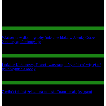
Informacje
Wiatrówka w dłoni i groźby śmierci w bloku w Jeleniej Górze
01
2 minuty ago
2 minuty ago
02
Gospodarka
Ludzie z Karkonoszy. Historia warsztatu, który robi coś więcej niż
tylko wymienia opony
03
Gospodarka
Z miłości do książek… i na minusie. Dramat małej księgarni
Najnowsze