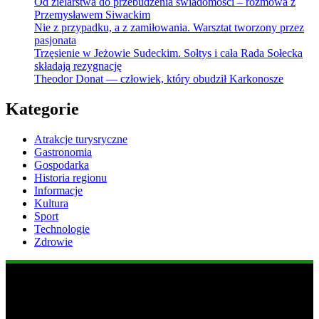
Od zielarstwa do przebudzenia świadomości – rozmowa z
Przemysławem Siwackim
Nie z przypadku, a z zamiłowania. Warsztat tworzony przez
pasjonata
Trzęsienie w Jeżowie Sudeckim. Sołtys i cała Rada Sołecka
składają rezygnację
Theodor Donat — człowiek, który obudził Karkonosze
Kategorie
Atrakcje turysryczne
Gastronomia
Gospodarka
Historia regionu
Informacje
Kultura
Sport
Technologie
Zdrowie
Popularne informacje