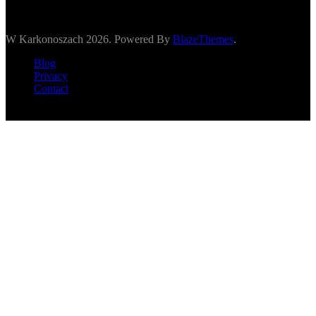
W Karkonoszach 2026. Powered By
BlazeThemes
.
Blog
Privacy
Contact