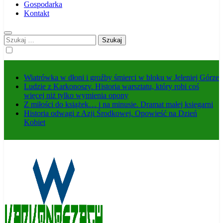
Gospodarka
Kontakt
Szukaj:
Wiatrówka w dłoni i groźby śmierci w bloku w Jeleniej Górze
Ludzie z Karkonoszy. Historia warsztatu, który robi coś
więcej niż tylko wymienia opony
Z miłości do książek… i na minusie. Dramat małej księgarni
Historia odwagi z Azji Środkowej. Opowieść na Dzień
Kobiet