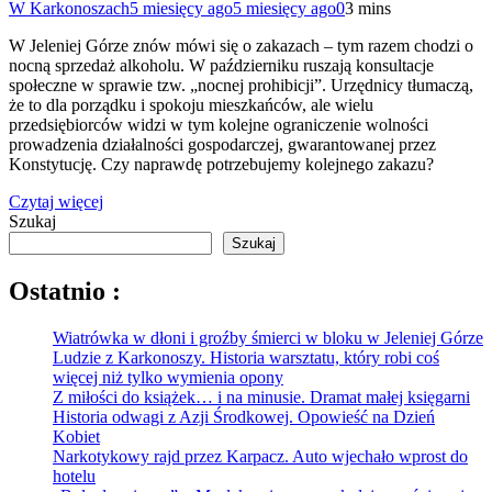
W Karkonoszach
5 miesięcy ago
5 miesięcy ago
0
3 mins
W Jeleniej Górze znów mówi się o zakazach – tym razem chodzi o
nocną sprzedaż alkoholu. W październiku ruszają konsultacje
społeczne w sprawie tzw. „nocnej prohibicji”. Urzędnicy tłumaczą,
że to dla porządku i spokoju mieszkańców, ale wielu
przedsiębiorców widzi w tym kolejne ograniczenie wolności
prowadzenia działalności gospodarczej, gwarantowanej przez
Konstytucję. Czy naprawdę potrzebujemy kolejnego zakazu?
Czytaj więcej
Szukaj
Szukaj
Ostatnio :
Wiatrówka w dłoni i groźby śmierci w bloku w Jeleniej Górze
Ludzie z Karkonoszy. Historia warsztatu, który robi coś
więcej niż tylko wymienia opony
Z miłości do książek… i na minusie. Dramat małej księgarni
Historia odwagi z Azji Środkowej. Opowieść na Dzień
Kobiet
Narkotykowy rajd przez Karpacz. Auto wjechało wprost do
hotelu