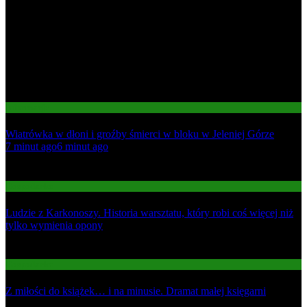
Informacje
Wiatrówka w dłoni i groźby śmierci w bloku w Jeleniej Górze
01
7 minut ago
6 minut ago
02
Gospodarka
Ludzie z Karkonoszy. Historia warsztatu, który robi coś więcej niż
tylko wymienia opony
03
Gospodarka
Z miłości do książek… i na minusie. Dramat małej księgarni