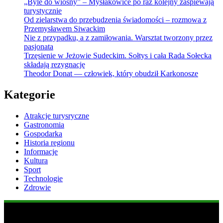
„Byle do wiosny” – Mysłakowice po raz kolejny zaśpiewają
turystycznie
Od zielarstwa do przebudzenia świadomości – rozmowa z
Przemysławem Siwackim
Nie z przypadku, a z zamiłowania. Warsztat tworzony przez
pasjonata
Trzęsienie w Jeżowie Sudeckim. Sołtys i cała Rada Sołecka
składają rezygnację
Theodor Donat — człowiek, który obudził Karkonosze
Kategorie
Atrakcje turysryczne
Gastronomia
Gospodarka
Historia regionu
Informacje
Kultura
Sport
Technologie
Zdrowie