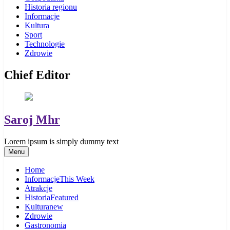
Historia regionu
Informacje
Kultura
Sport
Technologie
Zdrowie
Chief Editor
Saroj Mhr
Lorem ipsum is simply dummy text
Menu
Home
Informacje
This Week
Atrakcje
Historia
Featured
Kultura
new
Zdrowie
Gastronomia