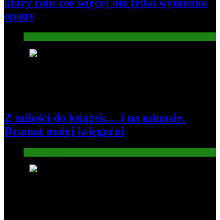
który robi coś więcej niż tylko wymienia
opony
Gospodarka
3
Z miłości do książek… i na minusie.
Dramat małej księgarni
Gospodarka
4