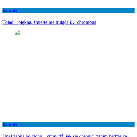
Zdrowie
Tojad – piękna, śmiertelnie trująca i… chroniona
Zdrowie
Upał zabija po cichu – sprawdź, jak się chronić, zanim będzie za