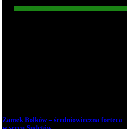
Atrakcje turysryczne
8
Zamek Bolków – średniowieczna forteca
w sercu Sudetów