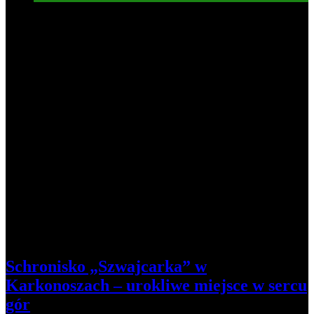
7
Schronisko „Szwajcarka” w
Karkonoszach – urokliwe miejsce w sercu
gór