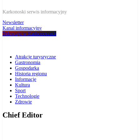
W Karkonoszach
Karkonoski serwis informacyjny
Newsletter
Kanal informacyjny
Telewizja w Karkonoszach
Atrakcje turysryczne
Gastronomia
Gospodarka
Historia regionu
Informacje
Kultura
Sport
Technologie
Zdrowie
Chief Editor