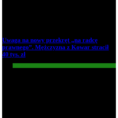
Uwaga na nowy przekręt „na radcę
prawnego”. Mężczyzna z Kowar stracił
40 tys. zł
Informacje
6