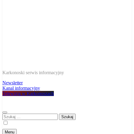
W Karkonoszach
Karkonoski serwis informacyjny
Newsletter
Kanal informacyjny
Telewizja w Karkonoszach
Szukaj:
Menu