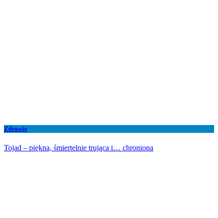
Zdrowie
Tojad – piękna, śmiertelnie trująca i… chroniona