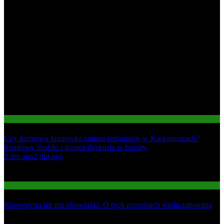
Gastronomia
Czy darmowa kranówka zmieni restauracje w Karkonoszach?
Rządowy projekt i gorąca dyskusja w branży
01
2 dni ago
2 dni ago
02
Informacje
Rowerzysta też ma obowiązki. O tych przepisach wielu zapomina
03