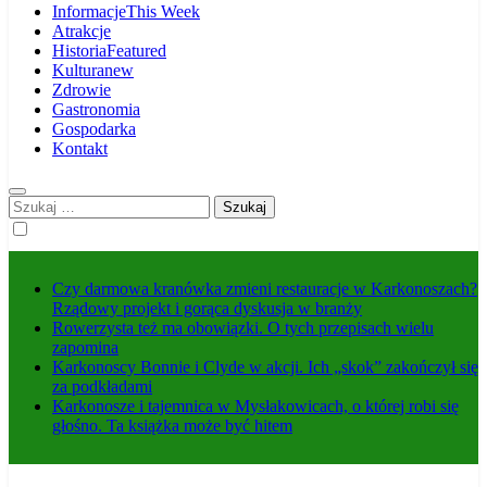
Informacje
This Week
Atrakcje
Historia
Featured
Kultura
new
Zdrowie
Gastronomia
Gospodarka
Kontakt
Szukaj:
Czy darmowa kranówka zmieni restauracje w Karkonoszach?
Rządowy projekt i gorąca dyskusja w branży
Rowerzysta też ma obowiązki. O tych przepisach wielu
zapomina
Karkonoscy Bonnie i Clyde w akcji. Ich „skok” zakończył się
za podkładami
Karkonosze i tajemnica w Mysłakowicach, o której robi się
głośno. Ta książka może być hitem