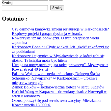
Szukaj
Szukaj
Ostatnio :
Czy darmowa kranówka zmieni restauracje w Karkonoszach?
Rządowy projekt i gorąca dyskusja w branży
Rowerzysta też ma obowiązki. O tych przepisach wielu
zapomina
Karkonoscy Bonnie i Clyde w akcji. Ich „skok” zakończył się
za podkładami
Karkonosze i tajemnica w Mysłakowicach, o której robi się
głośno. Ta książka może być hitem
Uwaga na nowy przekręt „na radcę prawnego”. Mężczyzna z
Kowar stracił 40 tys. zł
Pałac w Wojanowie – perła architektury Dolnego Śląska
Schronisko „Szwajcarka” w Karkonoszach – urokliwe
miejsce w sercu gór
Zamek Bolków – średniowieczna forteca w sercu Sudetów
Kościół Wang w Karpaczu – drewniany skarb z Norwegii w
sercu Karkonoszy
Oszust podszył się pod serwis rezerwacyjny. Mieszkanka
Kowar straciła 13 000 zł.