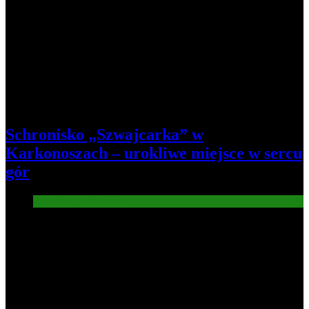
Schronisko „Szwajcarka” w
Karkonoszach – urokliwe miejsce w sercu
gór
Atrakcje turysryczne
8