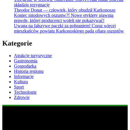
składają rezygnację
Theodor Donat — człowiek, który obudził Karkonosze
Koniec miodowych oszustw?! Nowe etykiety ujawnią
prawdę, której producenci woleli nie pokazywać!
Uwaga na fałszywe paczki za pobraniem! Coraz więcej
mieszkańców powiatu Karkonoskiego pada ofiarą oszustów
Kategorie
Atrakcje turysryczne
Gastronomia
Gospodarka
Historia regionu
Informacje
Kultura
Sport
Technologie
Zdrowie
Popularne informacje