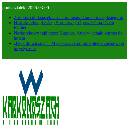
Skip
poniedziałek, 2026-03-09
to
content
Z miłości do książek… i na minusie. Dramat małej księgarni
Historia odwagi z Azji Środkowej. Opowieść na Dzień
Kobiet
Narkotykowy rajd przez Karpacz. Auto wjechało wprost do
hotelu
„Byle do wiosny” – Mysłakowice po raz kolejny zaśpiewają
turystycznie