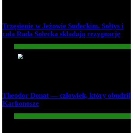
Trzęsienie w Jeżowie Sudeckim. Sołtys i
cała Rada Sołecka składają rezygnację
Informacje
8
Theodor Donat — człowiek, który obudził
Karkonosze
Atrakcje turysryczne
Nowe wiadomości