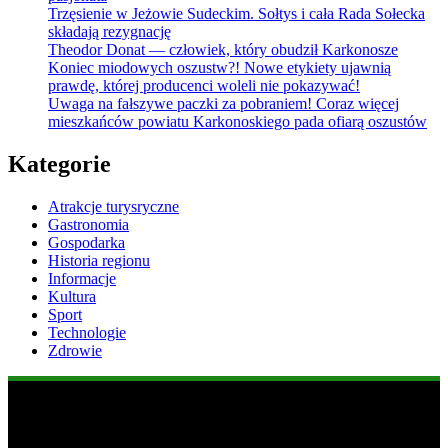
Trzęsienie w Jeżowie Sudeckim. Sołtys i cała Rada Sołecka
składają rezygnację
Theodor Donat — człowiek, który obudził Karkonosze
Koniec miodowych oszustw?! Nowe etykiety ujawnią
prawdę, której producenci woleli nie pokazywać!
Uwaga na fałszywe paczki za pobraniem! Coraz więcej
mieszkańców powiatu Karkonoskiego pada ofiarą oszustów
Kategorie
Atrakcje turysryczne
Gastronomia
Gospodarka
Historia regionu
Informacje
Kultura
Sport
Technologie
Zdrowie