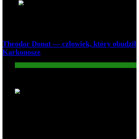
8
Theodor Donat — człowiek, który obudził
Karkonosze
Atrakcje turysryczne
Nowe wiadomości