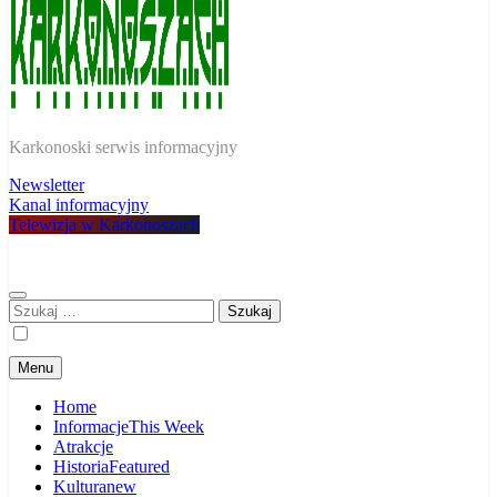
W Karkonoszach
Karkonoski serwis informacyjny
Newsletter
Kanal informacyjny
Telewizja w Karkonoszach
Szukaj:
Menu
Home
Informacje
This Week
Atrakcje
Historia
Featured
Kultura
new