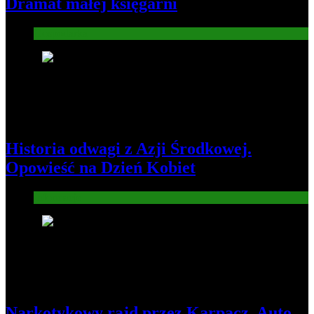
Dramat małej księgarni
Gospodarka
2
Historia odwagi z Azji Środkowej.
Opowieść na Dzień Kobiet
Informacje
3
Narkotykowy rajd przez Karpacz. Auto