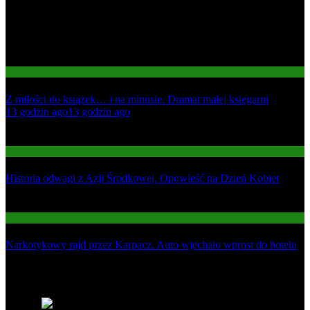
Gospodarka
Z miłości do książek… i na minusie. Dramat małej księgarni
01
13 godzin ago
13 godzin ago
02
Informacje
Historia odwagi z Azji Środkowej. Opowieść na Dzień Kobiet
03
Informacje
Narkotykowy rajd przez Karpacz. Auto wjechało wprost do hotelu
Najnowsze
1