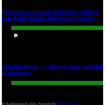
Trzęsienie w Jeżowie Sudeckim. Sołtys i
cała Rada Sołecka składają rezygnację
Informacje
8
Theodor Donat — człowiek, który obudził
Karkonosze
Atrakcje turysryczne
W Karkonoszach 2026. Powered By
BlazeThemes
.