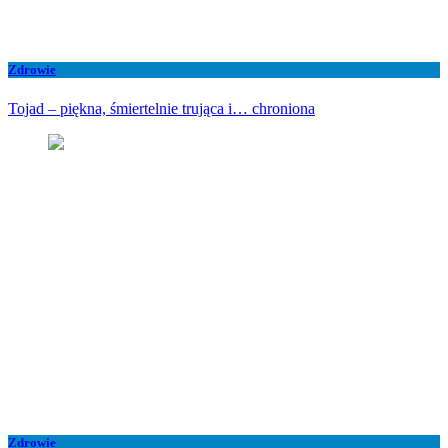
Zdrowie
Tojad – piękna, śmiertelnie trująca i… chroniona
Zdrowie