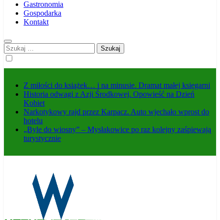
Gastronomia
Gospodarka
Kontakt
Szukaj:
Z miłości do książek… i na minusie. Dramat małej księgarni
Historia odwagi z Azji Środkowej. Opowieść na Dzień
Kobiet
Narkotykowy rajd przez Karpacz. Auto wjechało wprost do
hotelu
„Byle do wiosny” – Mysłakowice po raz kolejny zaśpiewają
turystycznie