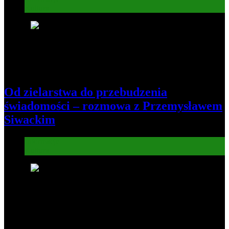
Kultura
5
Od zielarstwa do przebudzenia
świadomości – rozmowa z Przemysławem
Siwackim
Informacje
Kultura
6