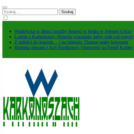
Szukaj:
Wiatrówka w dłoni i groźby śmierci w bloku w Jeleniej Górze
Ludzie z Karkonoszy. Historia warsztatu, który robi coś więce
Z miłości do książek… i na minusie. Dramat małej księgarni
Historia odwagi z Azji Środkowej. Opowieść na Dzień Kobiet