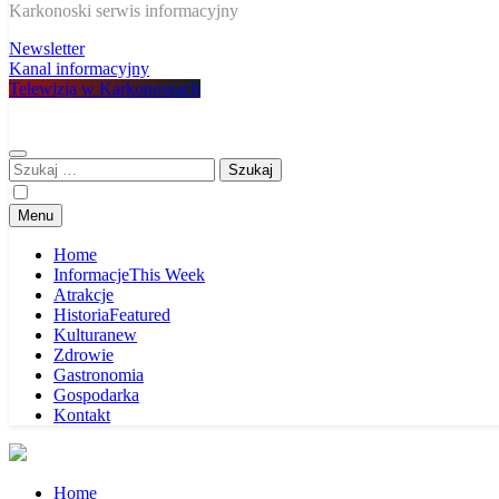
W Karkonoszach
Karkonoski serwis informacyjny
Newsletter
Kanal informacyjny
Telewizja w Karkonoszach
Szukaj:
Menu
Home
Informacje
This Week
Atrakcje
Historia
Featured
Kultura
new
Zdrowie
Gastronomia
Gospodarka
Kontakt
Home