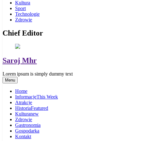
Kultura
Sport
Technologie
Zdrowie
Chief Editor
Saroj Mhr
Lorem ipsum is simply dummy text
Menu
Home
Informacje
This Week
Atrakcje
Historia
Featured
Kultura
new
Zdrowie
Gastronomia
Gospodarka
Kontakt