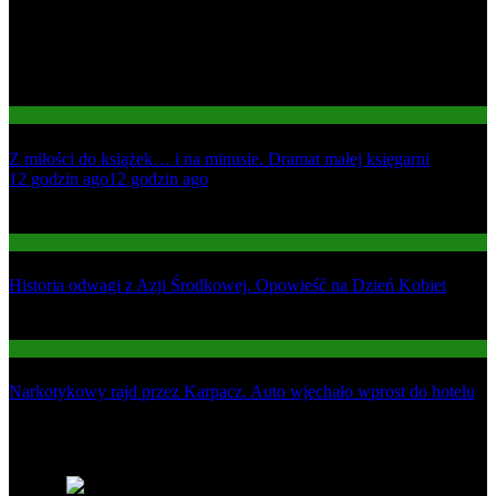
Gospodarka
Z miłości do książek… i na minusie. Dramat małej księgarni
01
12 godzin ago
12 godzin ago
02
Informacje
Historia odwagi z Azji Środkowej. Opowieść na Dzień Kobiet
03
Informacje
Narkotykowy rajd przez Karpacz. Auto wjechało wprost do hotelu
Najnowsze
1