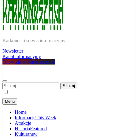
W Karkonoszach
Karkonoski serwis informacyjny
Newsletter
Kanal informacyjny
Telewizja w Karkonoszach
Szukaj:
Menu
Home
Informacje
This Week
Atrakcje
Historia
Featured
Kultura
new