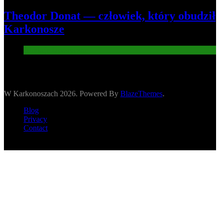
Theodor Donat — człowiek, który obudził
Karkonosze
Atrakcje turysryczne
W Karkonoszach 2026. Powered By
BlazeThemes
.
Blog
Privacy
Contact