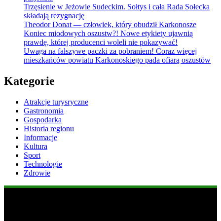
Trzęsienie w Jeżowie Sudeckim. Sołtys i cała Rada Sołecka
składają rezygnację
Theodor Donat — człowiek, który obudził Karkonosze
Koniec miodowych oszustw?! Nowe etykiety ujawnią
prawdę, której producenci woleli nie pokazywać!
Uwaga na fałszywe paczki za pobraniem! Coraz więcej
mieszkańców powiatu Karkonoskiego pada ofiarą oszustów
Kategorie
Atrakcje turysryczne
Gastronomia
Gospodarka
Historia regionu
Informacje
Kultura
Sport
Technologie
Zdrowie