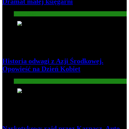
Dramat małej księgarni
Gospodarka
2
Historia odwagi z Azji Środkowej.
Opowieść na Dzień Kobiet
Informacje
3
Narkotykowy rajd przez Karpacz. Auto