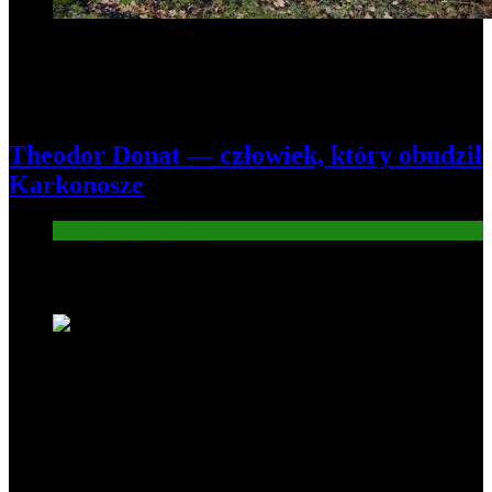
Theodor Donat — człowiek, który obudził
Karkonosze
Atrakcje turysryczne
Nowe wiadomości