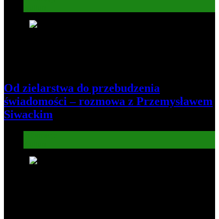
Kultura
5
Od zielarstwa do przebudzenia
świadomości – rozmowa z Przemysławem
Siwackim
Informacje
Kultura
6