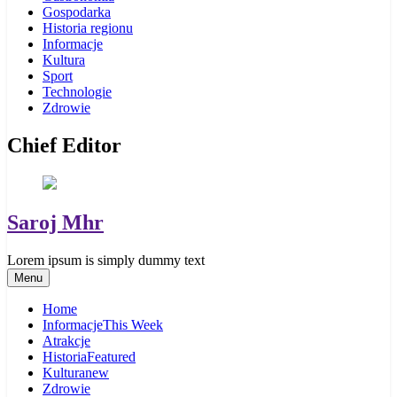
Gospodarka
Historia regionu
Informacje
Kultura
Sport
Technologie
Zdrowie
Chief Editor
Saroj Mhr
Lorem ipsum is simply dummy text
Menu
Home
Informacje
This Week
Atrakcje
Historia
Featured
Kultura
new
Zdrowie