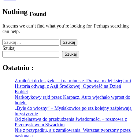
Nothing
Found
It seems we can’t find what you’re looking for. Perhaps searching
can help.
Szukaj:
Szukaj
Szukaj
Ostatnio :
Z miłości do książek… i na minusie. Dramat małej księgarni
Historia odwagi z Azji Środkowej. Opowieść na Dzień
Kobiet
Narkotykowy rajd przez Karpacz. Auto wjechało wprost do
hotelu
„Byle do wiosny” – Mysłakowice po raz kolejny zaśpiewają
turystycznie
Od zielarstwa do przebudzenia świadomości – rozmowa z
Przemysławem Siwackim
Nie z przypadku, a z zamiłowania. Warsztat tworzony przez
pasjonata