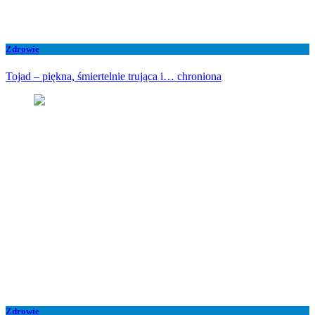
Zdrowie
Tojad – piękna, śmiertelnie trująca i… chroniona
Zdrowie