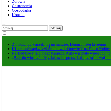
Zdrowie
Gastronomia
Gospodarka
Kontakt
Szukaj:
Z miłości do książek… i na minusie. Dramat małej księgarni
Historia odwagi z Azji Środkowej. Opowieść na Dzień Kobiet
Narkotykowy rajd przez Karpacz. Auto wjechało wprost do ho
„Byle do wiosny” – Mysłakowice po raz kolejny zaśpiewają tu