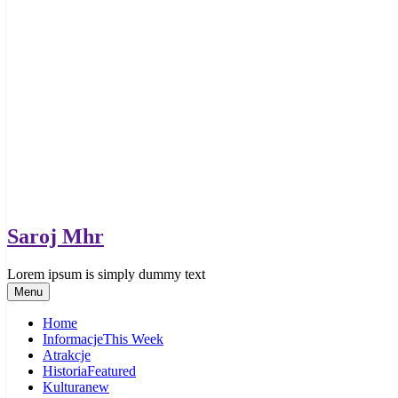
Saroj Mhr
Lorem ipsum is simply dummy text
Menu
Home
Informacje
This Week
Atrakcje
Historia
Featured
Kultura
new