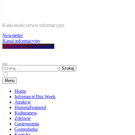
W Karkonoszach
Karkonoski serwis informacyjny
Newsletter
Kanal informacyjny
Telewizja w Karkonoszach
Szukaj:
Menu
Home
Informacje
This Week
Atrakcje
Historia
Featured
Kultura
new
Zdrowie
Gastronomia
Gospodarka
Kontakt