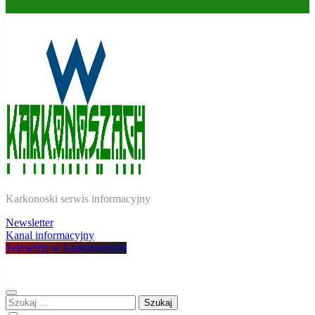
W Karkonoszach
Karkonoski serwis informacyjny
Newsletter
Kanal informacyjny
Telewizja w Karkonoszach
Szukaj: