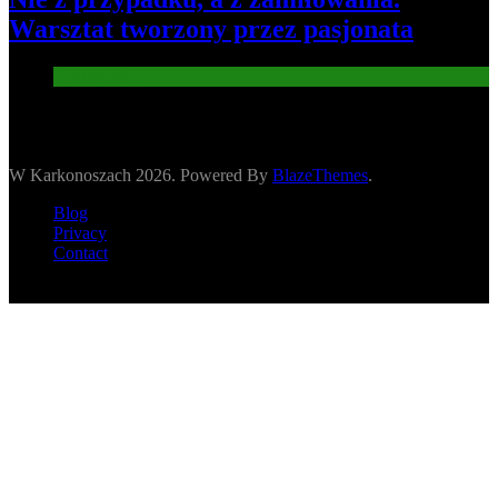
Warsztat tworzony przez pasjonata
Gospodarka
W Karkonoszach 2026. Powered By
BlazeThemes
.
Blog
Privacy
Contact