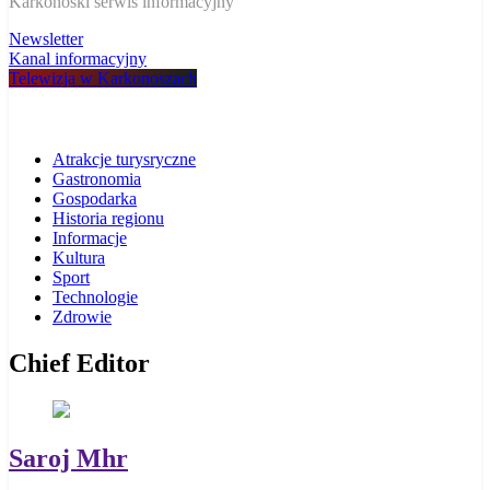
W Karkonoszach
Karkonoski serwis informacyjny
Newsletter
Kanal informacyjny
Telewizja w Karkonoszach
Atrakcje turysryczne
Gastronomia
Gospodarka
Historia regionu
Informacje
Kultura
Sport
Technologie
Zdrowie
Chief Editor
Saroj Mhr