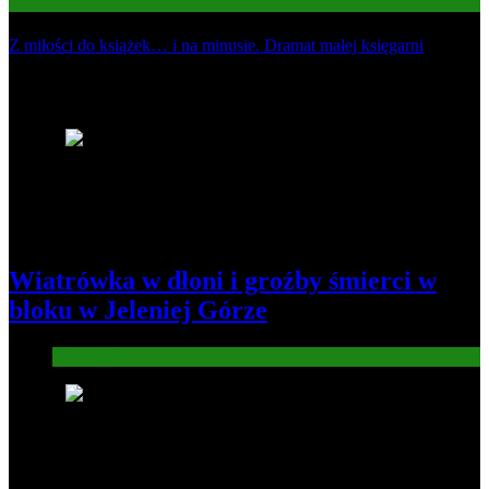
Gospodarka
Z miłości do książek… i na minusie. Dramat małej księgarni
Najnowsze
1
Wiatrówka w dłoni i groźby śmierci w
bloku w Jeleniej Górze
Informacje
2