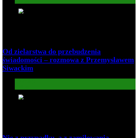
Kultura
7
Od zielarstwa do przebudzenia
świadomości – rozmowa z Przemysławem
Siwackim
Informacje
Kultura
8
Nie z przypadku, a z zamiłowania.