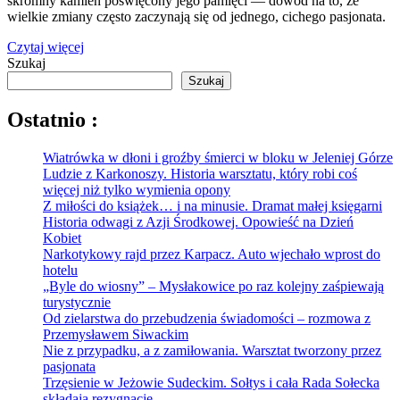
skromny kamień poświęcony jego pamięci — dowód na to, że
wielkie zmiany często zaczynają się od jednego, cichego pasjonata.
Czytaj więcej
Szukaj
Szukaj
Ostatnio :
Wiatrówka w dłoni i groźby śmierci w bloku w Jeleniej Górze
Ludzie z Karkonoszy. Historia warsztatu, który robi coś
więcej niż tylko wymienia opony
Z miłości do książek… i na minusie. Dramat małej księgarni
Historia odwagi z Azji Środkowej. Opowieść na Dzień
Kobiet
Narkotykowy rajd przez Karpacz. Auto wjechało wprost do
hotelu
„Byle do wiosny” – Mysłakowice po raz kolejny zaśpiewają
turystycznie
Od zielarstwa do przebudzenia świadomości – rozmowa z
Przemysławem Siwackim
Nie z przypadku, a z zamiłowania. Warsztat tworzony przez
pasjonata
Trzęsienie w Jeżowie Sudeckim. Sołtys i cała Rada Sołecka
składają rezygnację