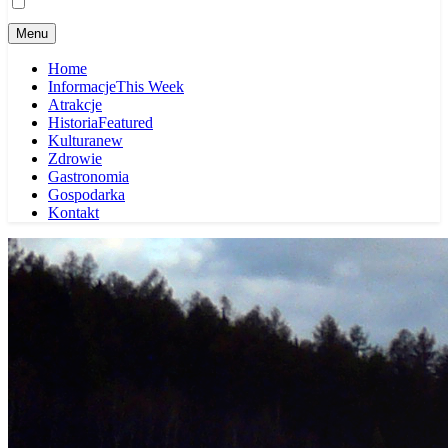
Menu
Home
Informacje
This Week
Atrakcje
Historia
Featured
Kultura
new
Zdrowie
Gastronomia
Gospodarka
Kontakt