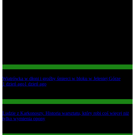
Informacje
Wiatrówka w dłoni i groźby śmierci w bloku w Jeleniej Górze
01
1 dzień ago
1 dzień ago
02
Gospodarka
Ludzie z Karkonoszy. Historia warsztatu, który robi coś więcej niż
tylko wymienia opony
03