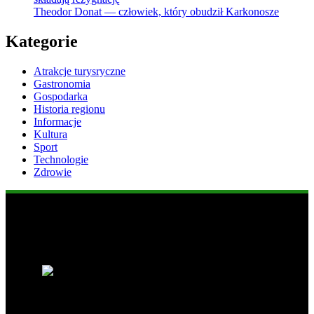
Theodor Donat — człowiek, który obudził Karkonosze
Kategorie
Atrakcje turysryczne
Gastronomia
Gospodarka
Historia regionu
Informacje
Kultura
Sport
Technologie
Zdrowie
Popularne informacje
1