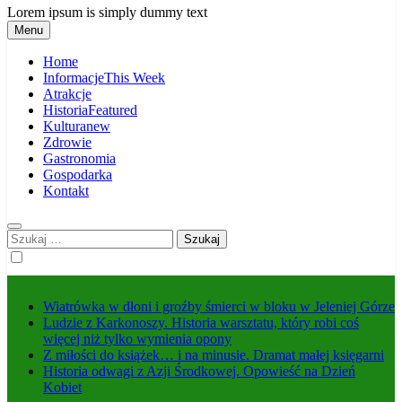
Lorem ipsum is simply dummy text
Menu
Home
Informacje
This Week
Atrakcje
Historia
Featured
Kultura
new
Zdrowie
Gastronomia
Gospodarka
Kontakt
Szukaj:
Wiatrówka w dłoni i groźby śmierci w bloku w Jeleniej Górze
Ludzie z Karkonoszy. Historia warsztatu, który robi coś
więcej niż tylko wymienia opony
Z miłości do książek… i na minusie. Dramat małej księgarni
Historia odwagi z Azji Środkowej. Opowieść na Dzień
Kobiet