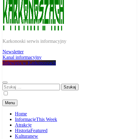
W Karkonoszach
Karkonoski serwis informacyjny
Newsletter
Kanal informacyjny
Telewizja w Karkonoszach
Szukaj:
Menu
Home
Informacje
This Week
Atrakcje
Historia
Featured
Kultura
new