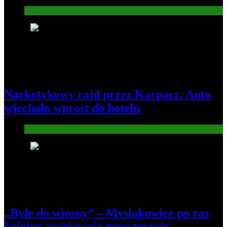
Informacje
4
Narkotykowy rajd przez Karpacz. Auto
wjechało wprost do hotelu
Informacje
5
„Byle do wiosny” – Mysłakowice po raz
kolejny zaśpiewają turystycznie