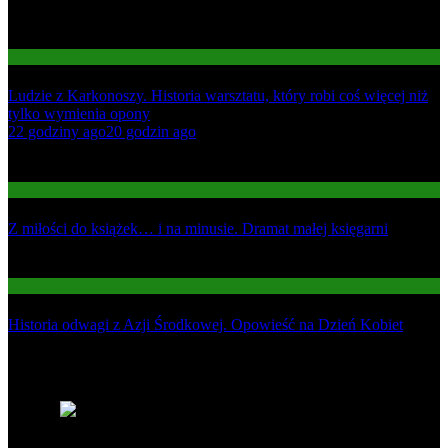
Gospodarka
Ludzie z Karkonoszy. Historia warsztatu, który robi coś więcej niż
tylko wymienia opony
01
22 godziny ago
20 godzin ago
02
Gospodarka
Z miłości do książek… i na minusie. Dramat małej księgarni
03
Informacje
Historia odwagi z Azji Środkowej. Opowieść na Dzień Kobiet
Najnowsze
1