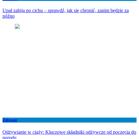
Upał zabija po cichu – sprawdź, jak się chronić, zanim będzie za
późno
Zdrowie
Odżywianie w ciąży: Kluczowe składniki odżywcze od poczęcia do
porodu