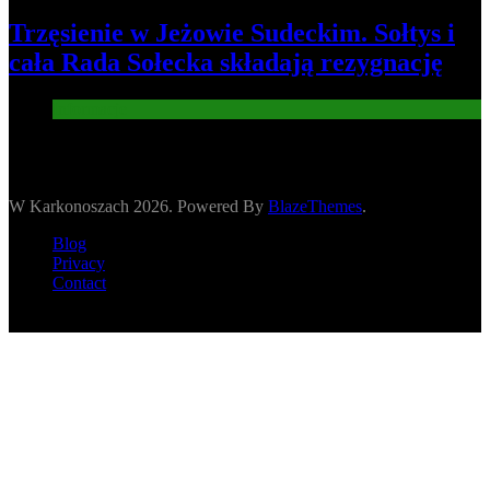
Trzęsienie w Jeżowie Sudeckim. Sołtys i
cała Rada Sołecka składają rezygnację
Informacje
W Karkonoszach 2026. Powered By
BlazeThemes
.
Blog
Privacy
Contact