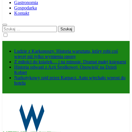
Gastronomia
Gospodarka
Kontakt
Szukaj:
Ludzie z Karkonoszy. Historia warsztatu, który robi coś
więcej niż tylko wymienia opony
Z miłości do książek… i na minusie. Dramat małej księgarni
Historia odwagi z Azji Środkowej. Opowieść na Dzień
Kobiet
Narkotykowy rajd przez Karpacz. Auto wjechało wprost do
hotelu