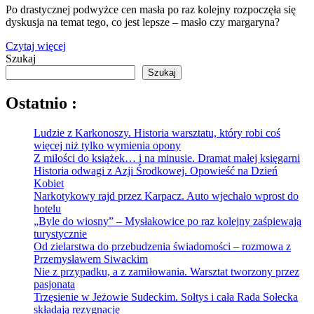
Po drastycznej podwyżce cen masła po raz kolejny rozpoczęła się
dyskusja na temat tego, co jest lepsze – masło czy margaryna?
Czytaj więcej
Szukaj
Szukaj
Ostatnio :
Ludzie z Karkonoszy. Historia warsztatu, który robi coś
więcej niż tylko wymienia opony
Z miłości do książek… i na minusie. Dramat małej księgarni
Historia odwagi z Azji Środkowej. Opowieść na Dzień
Kobiet
Narkotykowy rajd przez Karpacz. Auto wjechało wprost do
hotelu
„Byle do wiosny” – Mysłakowice po raz kolejny zaśpiewają
turystycznie
Od zielarstwa do przebudzenia świadomości – rozmowa z
Przemysławem Siwackim
Nie z przypadku, a z zamiłowania. Warsztat tworzony przez
pasjonata
Trzęsienie w Jeżowie Sudeckim. Sołtys i cała Rada Sołecka
składają rezygnację