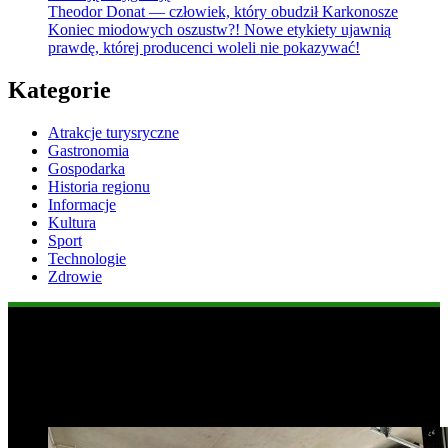
Theodor Donat — człowiek, który obudził Karkonosze
Koniec miodowych oszustw?! Nowe etykiety ujawnią
prawdę, której producenci woleli nie pokazywać!
Kategorie
Atrakcje turysryczne
Gastronomia
Gospodarka
Historia regionu
Informacje
Kultura
Sport
Technologie
Zdrowie
Popularne informacje
1