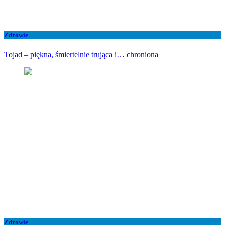
Zdrowie
Tojad – piękna, śmiertelnie trująca i… chroniona
Zdrowie