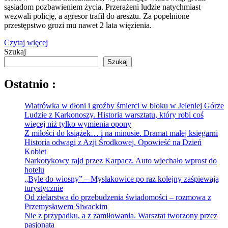
sąsiadom pozbawieniem życia. Przerażeni ludzie natychmiast
wezwali policję, a agresor trafił do aresztu. Za popełnione
przestępstwo grozi mu nawet 2 lata więzienia.
Czytaj więcej
Szukaj
Szukaj
Ostatnio :
Wiatrówka w dłoni i groźby śmierci w bloku w Jeleniej Górze
Ludzie z Karkonoszy. Historia warsztatu, który robi coś
więcej niż tylko wymienia opony
Z miłości do książek… i na minusie. Dramat małej księgarni
Historia odwagi z Azji Środkowej. Opowieść na Dzień
Kobiet
Narkotykowy rajd przez Karpacz. Auto wjechało wprost do
hotelu
„Byle do wiosny” – Mysłakowice po raz kolejny zaśpiewają
turystycznie
Od zielarstwa do przebudzenia świadomości – rozmowa z
Przemysławem Siwackim
Nie z przypadku, a z zamiłowania. Warsztat tworzony przez
pasjonata