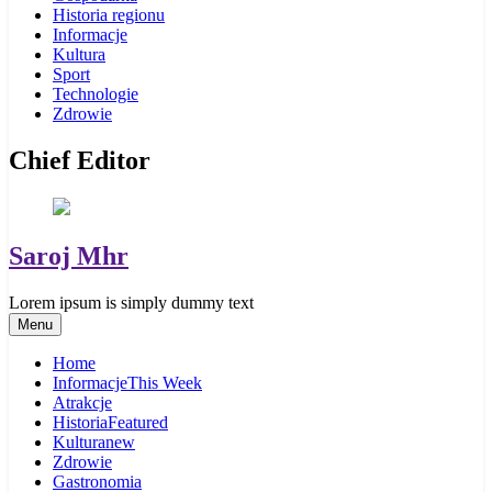
Historia regionu
Informacje
Kultura
Sport
Technologie
Zdrowie
Chief Editor
Saroj Mhr
Lorem ipsum is simply dummy text
Menu
Home
Informacje
This Week
Atrakcje
Historia
Featured
Kultura
new
Zdrowie
Gastronomia