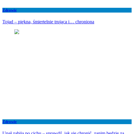
Zdrowie
Tojad – piękna, śmiertelnie trująca i… chroniona
Zdrowie
Upał zabija po cichu – sprawdź, jak się chronić, zanim będzie za