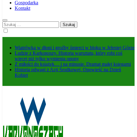
Gospodarka
Kontakt
Szukaj:
Wiatrówka w dłoni i groźby śmierci w bloku w Jeleniej Górze
Ludzie z Karkonoszy. Historia warsztatu, który robi coś
więcej niż tylko wymienia opony
Z miłości do książek… i na minusie. Dramat małej księgarni
Historia odwagi z Azji Środkowej. Opowieść na Dzień
Kobiet