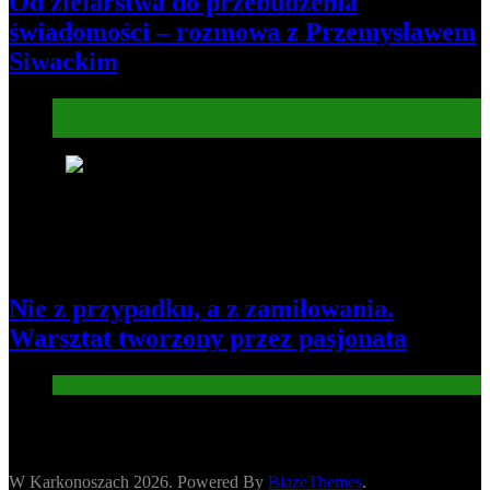
Od zielarstwa do przebudzenia
świadomości – rozmowa z Przemysławem
Siwackim
Informacje
Kultura
8
Nie z przypadku, a z zamiłowania.
Warsztat tworzony przez pasjonata
Gospodarka
W Karkonoszach 2026. Powered By
BlazeThemes
.