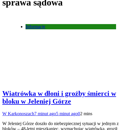
sprawa sądowa
Informacje
Wiatrówka w dłoni i groźby śmierci w
bloku w Jeleniej Górze
W Karkonoszach
7 minut ago
5 minut ago
0
2 mins
W Jeleniej Górze doszło do niebezpiecznej sytuacji w jednym z
bloków – 48-letni mieszkaniec, wymachując wiatrówką, groził