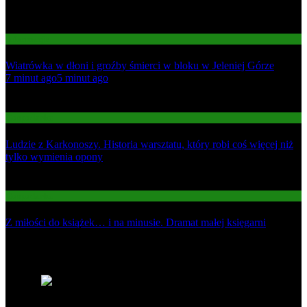
Informacje
Wiatrówka w dłoni i groźby śmierci w bloku w Jeleniej Górze
01
7 minut ago
5 minut ago
02
Gospodarka
Ludzie z Karkonoszy. Historia warsztatu, który robi coś więcej niż
tylko wymienia opony
03
Gospodarka
Z miłości do książek… i na minusie. Dramat małej księgarni
Najnowsze
1