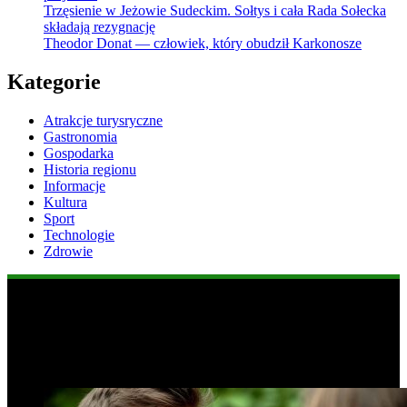
Trzęsienie w Jeżowie Sudeckim. Sołtys i cała Rada Sołecka
składają rezygnację
Theodor Donat — człowiek, który obudził Karkonosze
Kategorie
Atrakcje turysryczne
Gastronomia
Gospodarka
Historia regionu
Informacje
Kultura
Sport
Technologie
Zdrowie
Popularne informacje
1