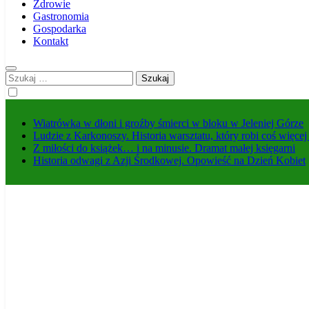
Zdrowie
Gastronomia
Gospodarka
Kontakt
Szukaj:
Wiatrówka w dłoni i groźby śmierci w bloku w Jeleniej Górze
Ludzie z Karkonoszy. Historia warsztatu, który robi coś więce
Z miłości do książek… i na minusie. Dramat małej księgarni
Historia odwagi z Azji Środkowej. Opowieść na Dzień Kobiet