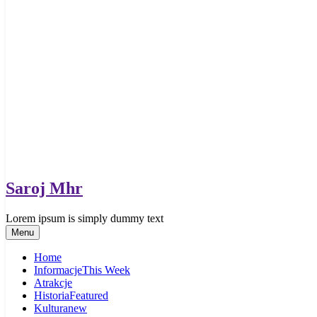
Saroj Mhr
Lorem ipsum is simply dummy text
Menu
Home
Informacje
This Week
Atrakcje
Historia
Featured
Kultura
new