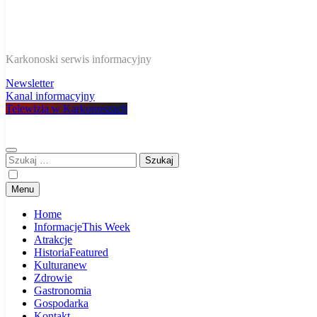
W Karkonoszach
Karkonoski serwis informacyjny
Newsletter
Kanal informacyjny
Telewizja w Karkonoszach
Szukaj:
Menu
Home
Informacje
This Week
Atrakcje
Historia
Featured
Kultura
new
Zdrowie
Gastronomia
Gospodarka
Kontakt