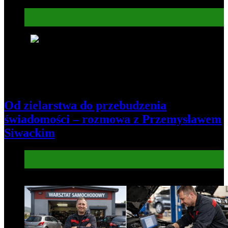
Informacje
Kultura
7
Od zielarstwa do przebudzenia
świadomości – rozmowa z Przemysławem
Siwackim
Informacje
Kultura
8