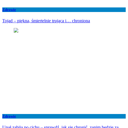
Zdrowie
Tojad – piękna, śmiertelnie trująca i… chroniona
Zdrowie
Upał zabija po cichu – sprawdź, jak się chronić, zanim będzie za