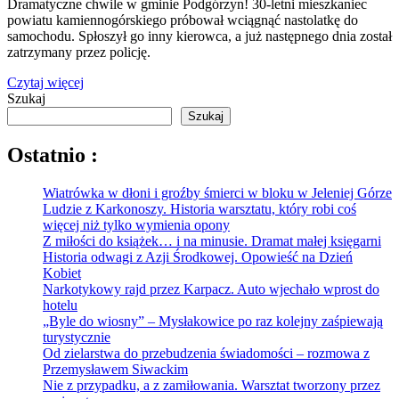
Dramatyczne chwile w gminie Podgórzyn! 30-letni mieszkaniec
powiatu kamiennogórskiego próbował wciągnąć nastolatkę do
samochodu. Spłoszył go inny kierowca, a już następnego dnia został
zatrzymany przez policję.
Czytaj więcej
Szukaj
Szukaj
Ostatnio :
Wiatrówka w dłoni i groźby śmierci w bloku w Jeleniej Górze
Ludzie z Karkonoszy. Historia warsztatu, który robi coś
więcej niż tylko wymienia opony
Z miłości do książek… i na minusie. Dramat małej księgarni
Historia odwagi z Azji Środkowej. Opowieść na Dzień
Kobiet
Narkotykowy rajd przez Karpacz. Auto wjechało wprost do
hotelu
„Byle do wiosny” – Mysłakowice po raz kolejny zaśpiewają
turystycznie
Od zielarstwa do przebudzenia świadomości – rozmowa z
Przemysławem Siwackim
Nie z przypadku, a z zamiłowania. Warsztat tworzony przez