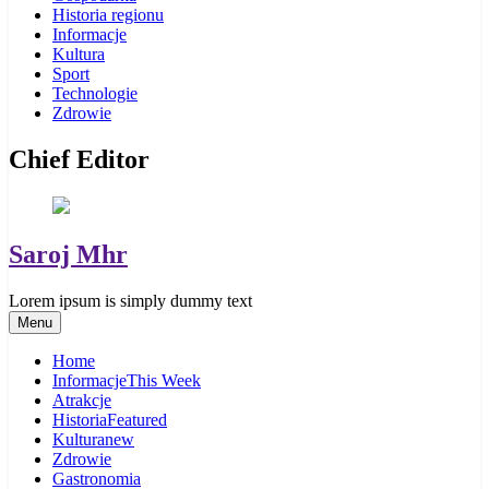
Historia regionu
Informacje
Kultura
Sport
Technologie
Zdrowie
Chief Editor
Saroj Mhr
Lorem ipsum is simply dummy text
Menu
Home
Informacje
This Week
Atrakcje
Historia
Featured
Kultura
new
Zdrowie
Gastronomia