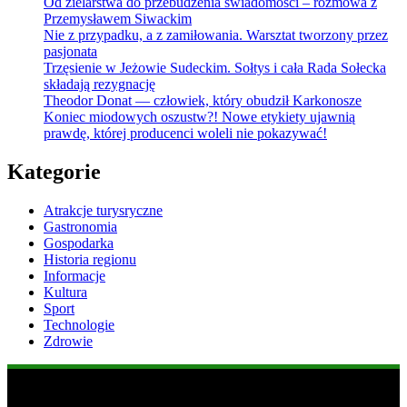
Od zielarstwa do przebudzenia świadomości – rozmowa z
Przemysławem Siwackim
Nie z przypadku, a z zamiłowania. Warsztat tworzony przez
pasjonata
Trzęsienie w Jeżowie Sudeckim. Sołtys i cała Rada Sołecka
składają rezygnację
Theodor Donat — człowiek, który obudził Karkonosze
Koniec miodowych oszustw?! Nowe etykiety ujawnią
prawdę, której producenci woleli nie pokazywać!
Kategorie
Atrakcje turysryczne
Gastronomia
Gospodarka
Historia regionu
Informacje
Kultura
Sport
Technologie
Zdrowie