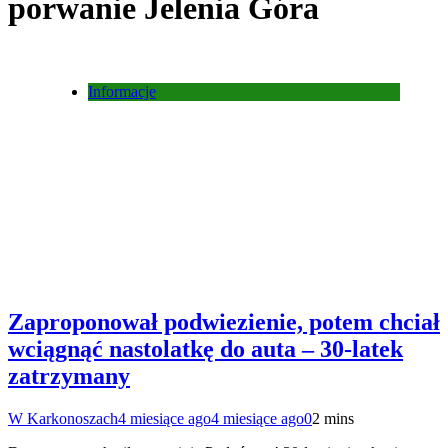
porwanie Jelenia Góra
Informacje
Zaproponował podwiezienie, potem chciał
wciągnąć nastolatkę do auta – 30-latek
zatrzymany
W Karkonoszach
4 miesiące ago
4 miesiące ago
0
2 mins