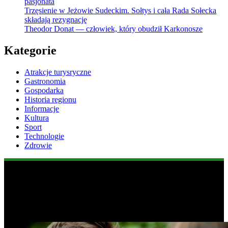
pasjonata
Trzęsienie w Jeżowie Sudeckim. Sołtys i cała Rada Sołecka
składają rezygnację
Theodor Donat — człowiek, który obudził Karkonosze
Kategorie
Atrakcje turysryczne
Gastronomia
Gospodarka
Historia regionu
Informacje
Kultura
Sport
Technologie
Zdrowie
Popularne informacje
1