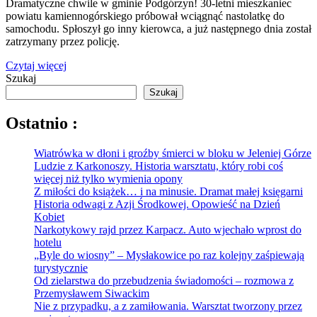
Dramatyczne chwile w gminie Podgórzyn! 30-letni mieszkaniec
powiatu kamiennogórskiego próbował wciągnąć nastolatkę do
samochodu. Spłoszył go inny kierowca, a już następnego dnia został
zatrzymany przez policję.
Czytaj więcej
Szukaj
Szukaj
Ostatnio :
Wiatrówka w dłoni i groźby śmierci w bloku w Jeleniej Górze
Ludzie z Karkonoszy. Historia warsztatu, który robi coś
więcej niż tylko wymienia opony
Z miłości do książek… i na minusie. Dramat małej księgarni
Historia odwagi z Azji Środkowej. Opowieść na Dzień
Kobiet
Narkotykowy rajd przez Karpacz. Auto wjechało wprost do
hotelu
„Byle do wiosny” – Mysłakowice po raz kolejny zaśpiewają
turystycznie
Od zielarstwa do przebudzenia świadomości – rozmowa z
Przemysławem Siwackim
Nie z przypadku, a z zamiłowania. Warsztat tworzony przez