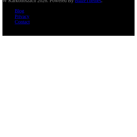
W Karkonoszach 2026. Powered By
BlazeThemes
.
Blog
Privacy
Contact