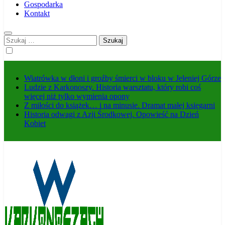
Gospodarka
Kontakt
Szukaj:
Wiatrówka w dłoni i groźby śmierci w bloku w Jeleniej Górze
Ludzie z Karkonoszy. Historia warsztatu, który robi coś
więcej niż tylko wymienia opony
Z miłości do książek… i na minusie. Dramat małej księgarni
Historia odwagi z Azji Środkowej. Opowieść na Dzień
Kobiet