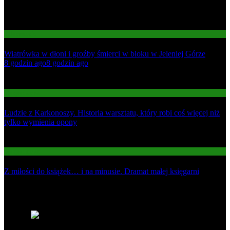
Informacje
Wiatrówka w dłoni i groźby śmierci w bloku w Jeleniej Górze
01
8 godzin ago
8 godzin ago
02
Gospodarka
Ludzie z Karkonoszy. Historia warsztatu, który robi coś więcej niż
tylko wymienia opony
03
Gospodarka
Z miłości do książek… i na minusie. Dramat małej księgarni
Najnowsze
1