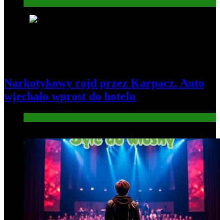
Informacje
5
Narkotykowy rajd przez Karpacz. Auto
wjechało wprost do hotelu
Informacje
6