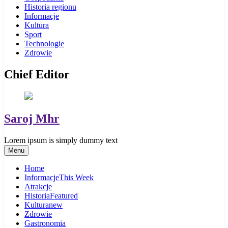
Historia regionu
Informacje
Kultura
Sport
Technologie
Zdrowie
Chief Editor
Saroj Mhr
Lorem ipsum is simply dummy text
Menu
Home
Informacje
This Week
Atrakcje
Historia
Featured
Kultura
new
Zdrowie
Gastronomia