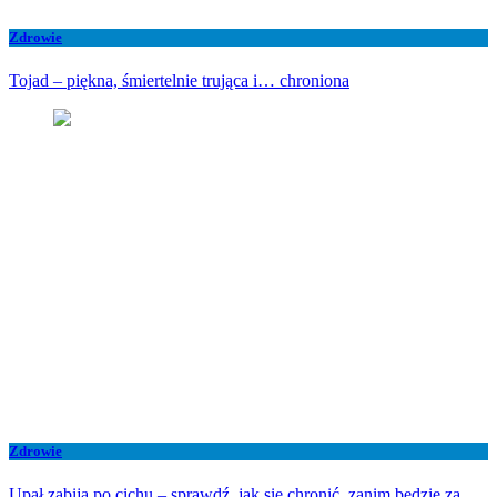
Zdrowie
Tojad – piękna, śmiertelnie trująca i… chroniona
Zdrowie
Upał zabija po cichu – sprawdź, jak się chronić, zanim będzie za