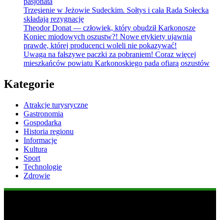
pasjonata
Trzęsienie w Jeżowie Sudeckim. Sołtys i cała Rada Sołecka
składają rezygnację
Theodor Donat — człowiek, który obudził Karkonosze
Koniec miodowych oszustw?! Nowe etykiety ujawnią
prawdę, której producenci woleli nie pokazywać!
Uwaga na fałszywe paczki za pobraniem! Coraz więcej
mieszkańców powiatu Karkonoskiego pada ofiarą oszustów
Kategorie
Atrakcje turysryczne
Gastronomia
Gospodarka
Historia regionu
Informacje
Kultura
Sport
Technologie
Zdrowie