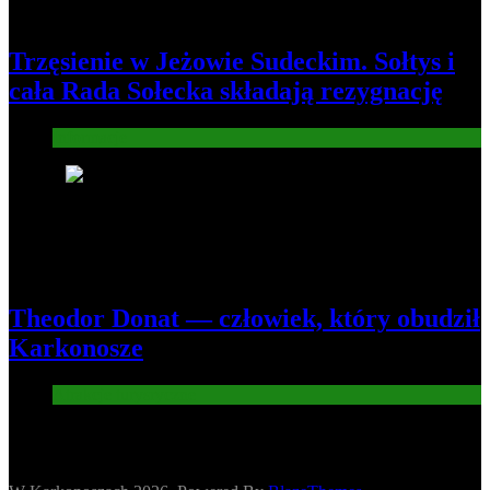
Trzęsienie w Jeżowie Sudeckim. Sołtys i
cała Rada Sołecka składają rezygnację
Informacje
8
Theodor Donat — człowiek, który obudził
Karkonosze
Atrakcje turysryczne