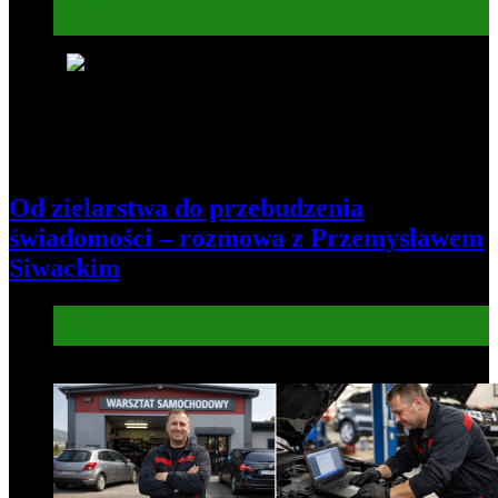
Informacje
Kultura
5
Od zielarstwa do przebudzenia
świadomości – rozmowa z Przemysławem
Siwackim
Informacje
Kultura
6