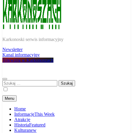
W Karkonoszach
Karkonoski serwis informacyjny
Newsletter
Kanal informacyjny
Telewizja w Karkonoszach
Szukaj:
Menu
Home
Informacje
This Week
Atrakcje
Historia
Featured
Kultura
new