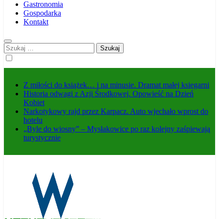
Gastronomia
Gospodarka
Kontakt
Szukaj:
Z miłości do książek… i na minusie. Dramat małej księgarni
Historia odwagi z Azji Środkowej. Opowieść na Dzień
Kobiet
Narkotykowy rajd przez Karpacz. Auto wjechało wprost do
hotelu
„Byle do wiosny” – Mysłakowice po raz kolejny zaśpiewają
turystycznie