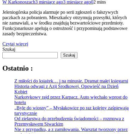
W Karkonoszach
3 miesiące ago
3 miesiące ago
0
2 mins
Jeleniogórska policja alarmuje po serii zgłoszeń o fałszywych
paczkach za pobraniem. Mieszkańcy otrzymują przesyłki, których
nie zamawiali, a w środku znajdują bezwartościowe przedmioty.
Funkcjonariusze apelują o ostrożność i przypominają podstawowe
zasady bezpieczeństwa.
Czytaj więcej
Szukaj
Szukaj
Ostatnio :
Z miłości do książek… i na minusie. Dramat małej księgarni
Historia odwagi z Azji Środkowej. Opowieść na Dzień
Kobiet
Narkotykowy rajd przez Karpacz. Auto wjechało wprost do
hotelu
„Byle do wiosny” – Mysłakowice po raz kolejny zaśpiewają
turystycznie
Od zielarstwa do przebudzenia świadomości – rozmowa z
Przemysławem Siwackim
Nie z przypadku, a z zamiłowania. Warsztat tworzony przez