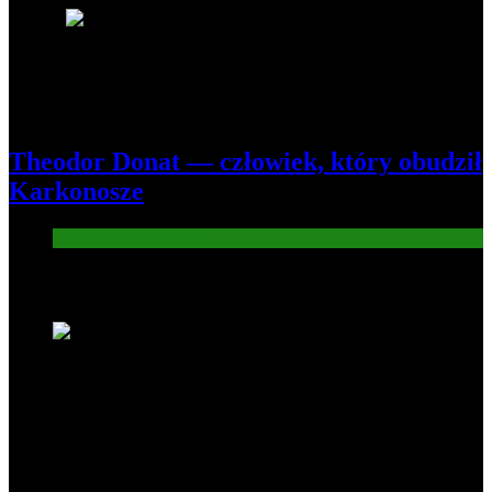
8
Theodor Donat — człowiek, który obudził
Karkonosze
Atrakcje turysryczne
Nowe wiadomości