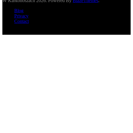
W Karkonoszach 2026. Powered By
BlazeThemes
.
Blog
Privacy
Contact