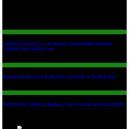
Gospodarka
Z miłości do książek… i na minusie. Dramat małej księgarni
01
3 godziny ago
3 godziny ago
02
Informacje
Historia odwagi z Azji Środkowej. Opowieść na Dzień Kobiet
03
Informacje
Narkotykowy rajd przez Karpacz. Auto wjechało wprost do hotelu
Najnowsze
1