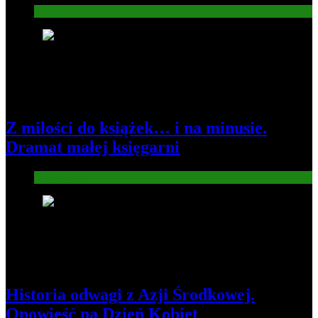
Gospodarka
3
Z miłości do książek… i na minusie.
Dramat małej księgarni
Gospodarka
4
Historia odwagi z Azji Środkowej.
Opowieść na Dzień Kobiet