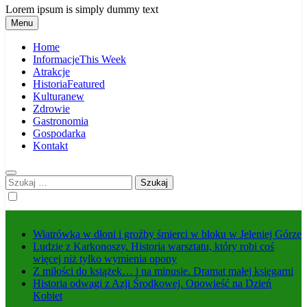
Lorem ipsum is simply dummy text
Menu
Home
Informacje
This Week
Atrakcje
Historia
Featured
Kultura
new
Zdrowie
Gastronomia
Gospodarka
Kontakt
Szukaj:
Wiatrówka w dłoni i groźby śmierci w bloku w Jeleniej Górze
Ludzie z Karkonoszy. Historia warsztatu, który robi coś
więcej niż tylko wymienia opony
Z miłości do książek… i na minusie. Dramat małej księgarni
Historia odwagi z Azji Środkowej. Opowieść na Dzień
Kobiet