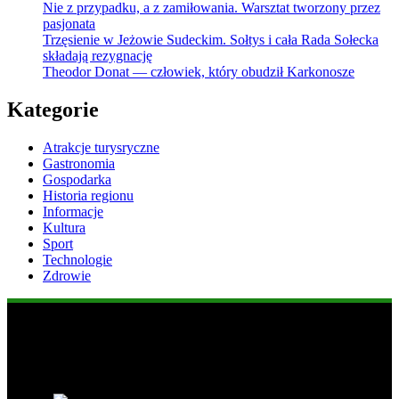
Nie z przypadku, a z zamiłowania. Warsztat tworzony przez
pasjonata
Trzęsienie w Jeżowie Sudeckim. Sołtys i cała Rada Sołecka
składają rezygnację
Theodor Donat — człowiek, który obudził Karkonosze
Kategorie
Atrakcje turysryczne
Gastronomia
Gospodarka
Historia regionu
Informacje
Kultura
Sport
Technologie
Zdrowie
Popularne informacje