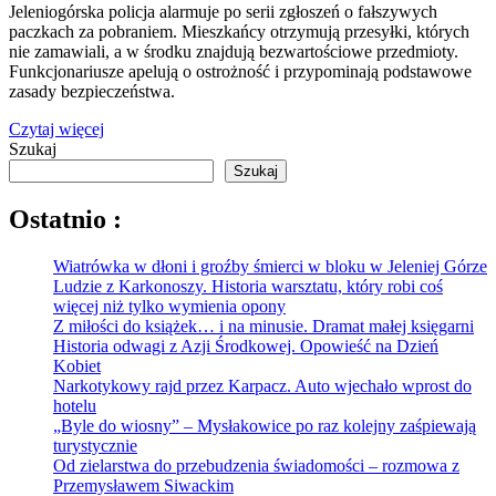
Jeleniogórska policja alarmuje po serii zgłoszeń o fałszywych
paczkach za pobraniem. Mieszkańcy otrzymują przesyłki, których
nie zamawiali, a w środku znajdują bezwartościowe przedmioty.
Funkcjonariusze apelują o ostrożność i przypominają podstawowe
zasady bezpieczeństwa.
Czytaj więcej
Szukaj
Szukaj
Ostatnio :
Wiatrówka w dłoni i groźby śmierci w bloku w Jeleniej Górze
Ludzie z Karkonoszy. Historia warsztatu, który robi coś
więcej niż tylko wymienia opony
Z miłości do książek… i na minusie. Dramat małej księgarni
Historia odwagi z Azji Środkowej. Opowieść na Dzień
Kobiet
Narkotykowy rajd przez Karpacz. Auto wjechało wprost do
hotelu
„Byle do wiosny” – Mysłakowice po raz kolejny zaśpiewają
turystycznie
Od zielarstwa do przebudzenia świadomości – rozmowa z
Przemysławem Siwackim