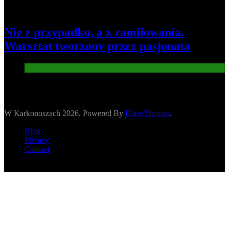
Nie z przypadku, a z zamiłowania.
Warsztat tworzony przez pasjonata
Gospodarka
W Karkonoszach 2026. Powered By
BlazeThemes
.
Blog
Privacy
Contact