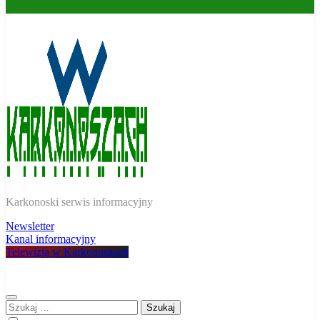
W Karkonoszach
Karkonoski serwis informacyjny
Newsletter
Kanal informacyjny
Telewizja w Karkonoszach
Szukaj: