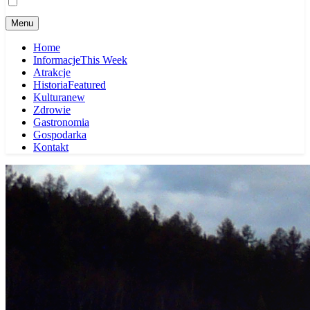
Menu
Home
Informacje
This Week
Atrakcje
Historia
Featured
Kultura
new
Zdrowie
Gastronomia
Gospodarka
Kontakt