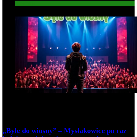
Informacje
6
„Byle do wiosny” – Mysłakowice po raz