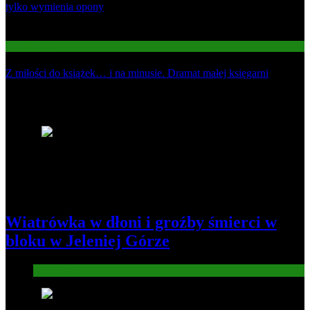
tylko wymienia opony
03
Gospodarka
Z miłości do książek… i na minusie. Dramat małej księgarni
Najnowsze
1
Wiatrówka w dłoni i groźby śmierci w
bloku w Jeleniej Górze
Informacje
2