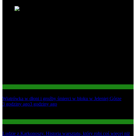
Informacje
Wiatrówka w dłoni i groźby śmierci w bloku w Jeleniej Górze
01
3 godziny ago
3 godziny ago
02
Gospodarka
Ludzie z Karkonoszy. Historia warsztatu, który robi coś więcej niż