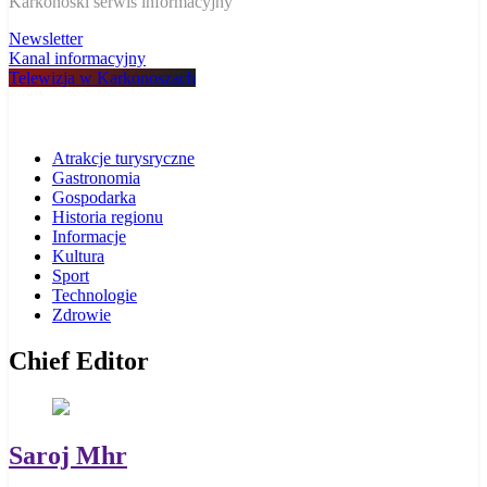
W Karkonoszach
Karkonoski serwis informacyjny
Newsletter
Kanal informacyjny
Telewizja w Karkonoszach
Atrakcje turysryczne
Gastronomia
Gospodarka
Historia regionu
Informacje
Kultura
Sport
Technologie
Zdrowie
Chief Editor
Saroj Mhr