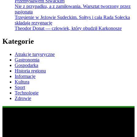
Przemysławem Siwackim
Nie z przypadku, a z zamiłowania. Warsztat tworzony przez
pasjonata
Trzęsienie w Jeżowie Sudeckim. Sołtys i cała Rada Sołecka
składają rezygnację
Theodor Donat — człowiek, który obudził Karkonosze
Kategorie
Atrakcje turysryczne
Gastronomia
Gospodarka
Historia regionu
Informacje
Kultura
Sport
Technologie
Zdrowie
Popularne informacje