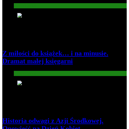
Gospodarka
3
Z miłości do książek… i na minusie.
Dramat małej księgarni
Gospodarka
4
Historia odwagi z Azji Środkowej.
Opowieść na Dzień Kobiet