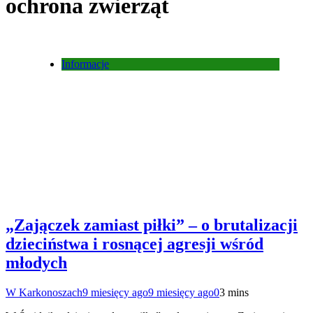
ochrona zwierząt
Informacje
„Zajączek zamiast piłki” – o brutalizacji
dzieciństwa i rosnącej agresji wśród
młodych
W Karkonoszach
9 miesięcy ago
9 miesięcy ago
0
3 mins