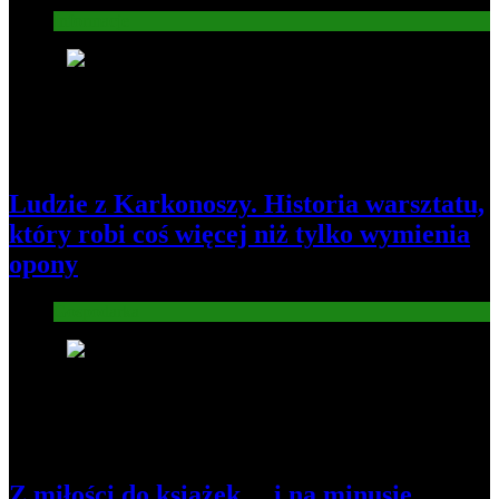
Informacje
2
Ludzie z Karkonoszy. Historia warsztatu,
który robi coś więcej niż tylko wymienia
opony
Gospodarka
3
Z miłości do książek… i na minusie.