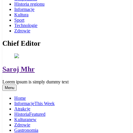
Historia regionu
Informacje
Kultura
Sport
Technologie
Zdrowie
Chief Editor
Saroj Mhr
Lorem ipsum is simply dummy text
Menu
Home
Informacje
This Week
Atrakcje
Historia
Featured
Kultura
new
Zdrowie
Gastronomia