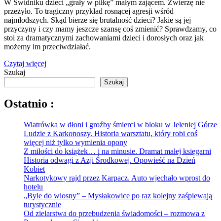
W Świdniku dzieci „grały w piłkę” małym zającem. Zwierzę nie
przeżyło. To tragiczny przykład rosnącej agresji wśród
najmłodszych. Skąd bierze się brutalność dzieci? Jakie są jej
przyczyny i czy mamy jeszcze szansę coś zmienić? Sprawdzamy, co
stoi za dramatycznymi zachowaniami dzieci i dorosłych oraz jak
możemy im przeciwdziałać.
Czytaj więcej
Szukaj
Szukaj
Ostatnio :
Wiatrówka w dłoni i groźby śmierci w bloku w Jeleniej Górze
Ludzie z Karkonoszy. Historia warsztatu, który robi coś
więcej niż tylko wymienia opony
Z miłości do książek… i na minusie. Dramat małej księgarni
Historia odwagi z Azji Środkowej. Opowieść na Dzień
Kobiet
Narkotykowy rajd przez Karpacz. Auto wjechało wprost do
hotelu
„Byle do wiosny” – Mysłakowice po raz kolejny zaśpiewają
turystycznie
Od zielarstwa do przebudzenia świadomości – rozmowa z