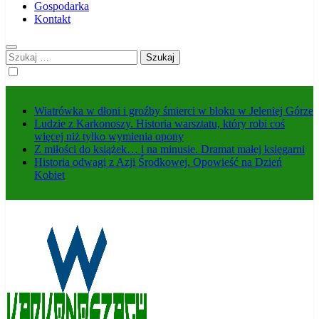
Gospodarka
Kontakt
Szukaj:
Wiatrówka w dłoni i groźby śmierci w bloku w Jeleniej Górze
Ludzie z Karkonoszy. Historia warsztatu, który robi coś
więcej niż tylko wymienia opony
Z miłości do książek… i na minusie. Dramat małej księgarni
Historia odwagi z Azji Środkowej. Opowieść na Dzień
Kobiet