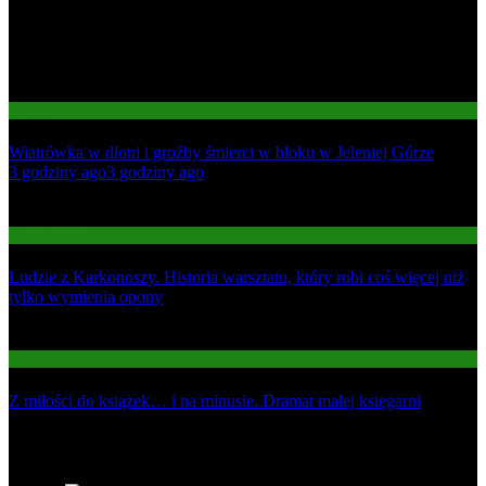
Informacje
Wiatrówka w dłoni i groźby śmierci w bloku w Jeleniej Górze
01
3 godziny ago
3 godziny ago
02
Gospodarka
Ludzie z Karkonoszy. Historia warsztatu, który robi coś więcej niż
tylko wymienia opony
03
Gospodarka
Z miłości do książek… i na minusie. Dramat małej księgarni
Najnowsze