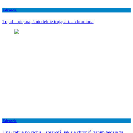
Zdrowie
Tojad – piękna, śmiertelnie trująca i… chroniona
Zdrowie
Upał zabija po cichu – sprawdź, jak się chronić, zanim będzie za