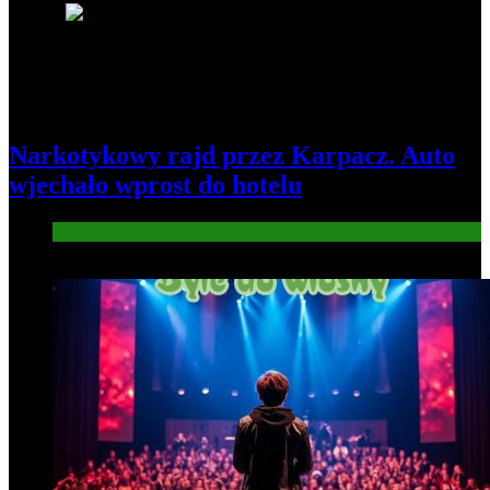
5
Narkotykowy rajd przez Karpacz. Auto
wjechało wprost do hotelu
Informacje
6