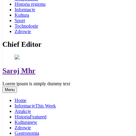
Historia regionu
Informacje
Kultura
Sport
Technologie
Zdrowie
Chief Editor
Saroj Mhr
Lorem ipsum is simply dummy text
Menu
Home
Informacje
This Week
Atrakcje
Historia
Featured
Kultura
new
Zdrowie
Gastronomia