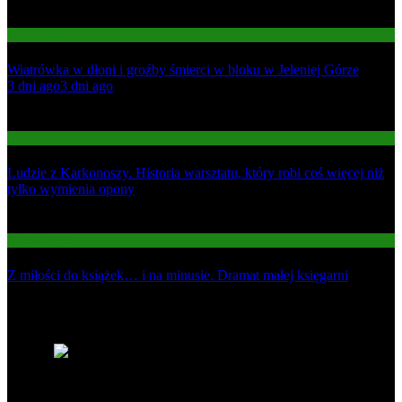
Informacje
Wiatrówka w dłoni i groźby śmierci w bloku w Jeleniej Górze
01
3 dni ago
3 dni ago
02
Gospodarka
Ludzie z Karkonoszy. Historia warsztatu, który robi coś więcej niż
tylko wymienia opony
03
Gospodarka
Z miłości do książek… i na minusie. Dramat małej księgarni
Najnowsze
1