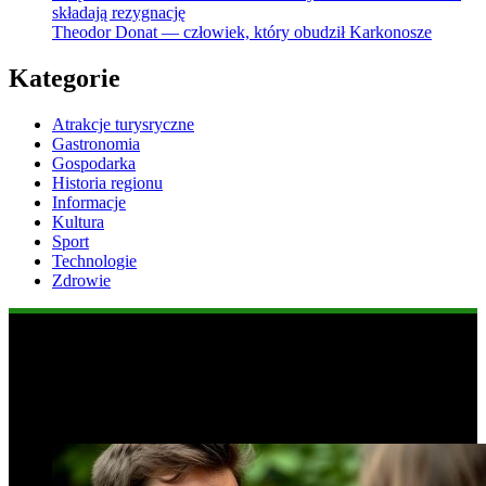
składają rezygnację
Theodor Donat — człowiek, który obudził Karkonosze
Kategorie
Atrakcje turysryczne
Gastronomia
Gospodarka
Historia regionu
Informacje
Kultura
Sport
Technologie
Zdrowie
Popularne informacje
1