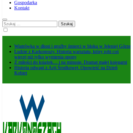
Gospodarka
Kontakt
Szukaj:
Wiatrówka w dłoni i groźby śmierci w bloku w Jeleniej Górze
Ludzie z Karkonoszy. Historia warsztatu, który robi coś
więcej niż tylko wymienia opony
Z miłości do książek… i na minusie. Dramat małej księgarni
Historia odwagi z Azji Środkowej. Opowieść na Dzień
Kobiet