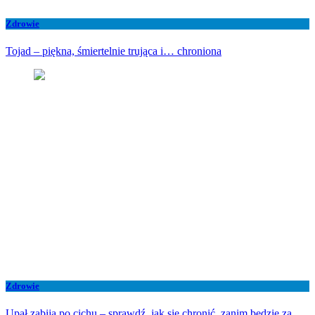
Zdrowie
Tojad – piękna, śmiertelnie trująca i… chroniona
Zdrowie
Upał zabija po cichu – sprawdź, jak się chronić, zanim będzie za