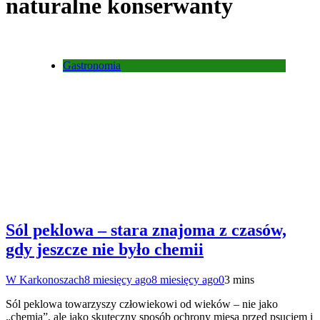
naturalne konserwanty
Gastronomia
Sól peklowa – stara znajoma z czasów,
gdy jeszcze nie było chemii
W Karkonoszach
8 miesięcy ago
8 miesięcy ago
0
3 mins
Sól peklowa towarzyszy człowiekowi od wieków – nie jako
„chemia”, ale jako skuteczny sposób ochrony mięsa przed psuciem i