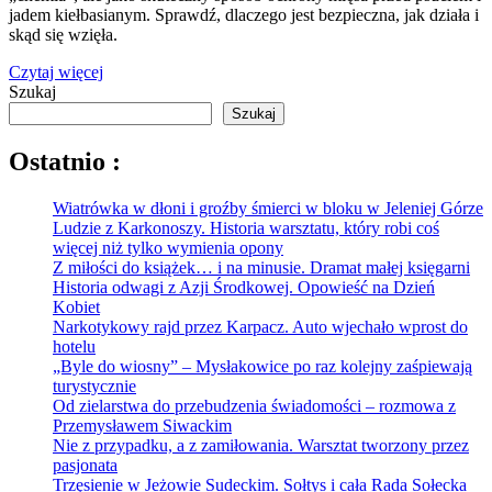
jadem kiełbasianym. Sprawdź, dlaczego jest bezpieczna, jak działa i
skąd się wzięła.
Czytaj więcej
Szukaj
Szukaj
Ostatnio :
Wiatrówka w dłoni i groźby śmierci w bloku w Jeleniej Górze
Ludzie z Karkonoszy. Historia warsztatu, który robi coś
więcej niż tylko wymienia opony
Z miłości do książek… i na minusie. Dramat małej księgarni
Historia odwagi z Azji Środkowej. Opowieść na Dzień
Kobiet
Narkotykowy rajd przez Karpacz. Auto wjechało wprost do
hotelu
„Byle do wiosny” – Mysłakowice po raz kolejny zaśpiewają
turystycznie
Od zielarstwa do przebudzenia świadomości – rozmowa z
Przemysławem Siwackim
Nie z przypadku, a z zamiłowania. Warsztat tworzony przez
pasjonata
Trzęsienie w Jeżowie Sudeckim. Sołtys i cała Rada Sołecka