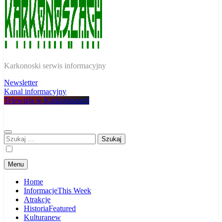
W Karkonoszach
Karkonoski serwis informacyjny
Newsletter
Kanal informacyjny
Telewizja w Karkonoszach
Szukaj:
Menu
Home
Informacje
This Week
Atrakcje
Historia
Featured
Kultura
new