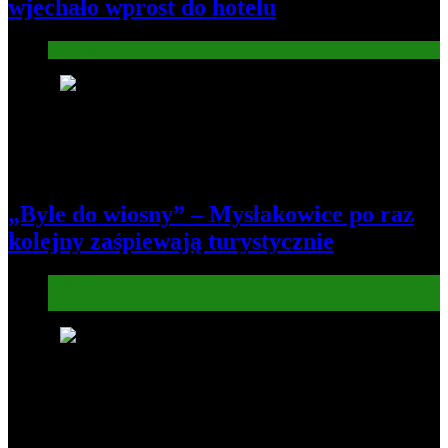
wjechało wprost do hotelu
Informacje
5
„Byle do wiosny” – Mysłakowice po raz
kolejny zaśpiewają turystycznie
Informacje
Kultura
6