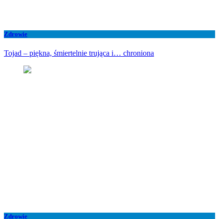
Zdrowie
Tojad – piękna, śmiertelnie trująca i… chroniona
Zdrowie