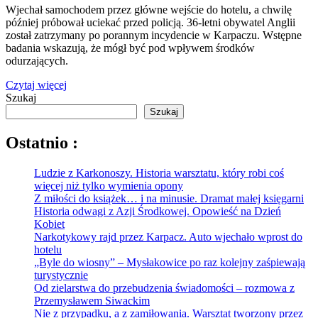
Wjechał samochodem przez główne wejście do hotelu, a chwilę
później próbował uciekać przed policją. 36-letni obywatel Anglii
został zatrzymany po porannym incydencie w Karpaczu. Wstępne
badania wskazują, że mógł być pod wpływem środków
odurzających.
Czytaj więcej
Szukaj
Szukaj
Ostatnio :
Ludzie z Karkonoszy. Historia warsztatu, który robi coś
więcej niż tylko wymienia opony
Z miłości do książek… i na minusie. Dramat małej księgarni
Historia odwagi z Azji Środkowej. Opowieść na Dzień
Kobiet
Narkotykowy rajd przez Karpacz. Auto wjechało wprost do
hotelu
„Byle do wiosny” – Mysłakowice po raz kolejny zaśpiewają
turystycznie
Od zielarstwa do przebudzenia świadomości – rozmowa z
Przemysławem Siwackim
Nie z przypadku, a z zamiłowania. Warsztat tworzony przez