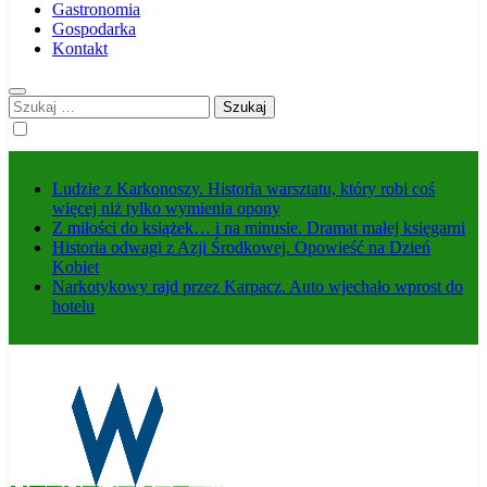
Gastronomia
Gospodarka
Kontakt
Szukaj:
Ludzie z Karkonoszy. Historia warsztatu, który robi coś
więcej niż tylko wymienia opony
Z miłości do książek… i na minusie. Dramat małej księgarni
Historia odwagi z Azji Środkowej. Opowieść na Dzień
Kobiet
Narkotykowy rajd przez Karpacz. Auto wjechało wprost do
hotelu