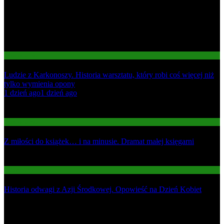
Gospodarka
Ludzie z Karkonoszy. Historia warsztatu, który robi coś więcej niż
tylko wymienia opony
01
1 dzień ago
1 dzień ago
02
Gospodarka
Z miłości do książek… i na minusie. Dramat małej księgarni
03
Informacje
Historia odwagi z Azji Środkowej. Opowieść na Dzień Kobiet
Najnowsze