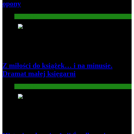
opony
Gospodarka
2
Z miłości do książek… i na minusie.
Dramat małej księgarni
Gospodarka
3