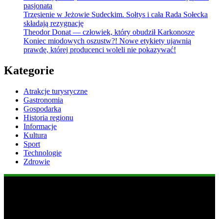
pasjonata
Trzęsienie w Jeżowie Sudeckim. Sołtys i cała Rada Sołecka
składają rezygnację
Theodor Donat — człowiek, który obudził Karkonosze
Koniec miodowych oszustw?! Nowe etykiety ujawnią
prawdę, której producenci woleli nie pokazywać!
Kategorie
Atrakcje turysryczne
Gastronomia
Gospodarka
Historia regionu
Informacje
Kultura
Sport
Technologie
Zdrowie
Popularne informacje