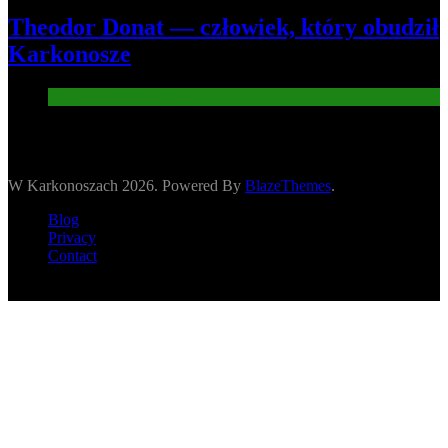
Theodor Donat — człowiek, który obudził
Karkonosze
Atrakcje turysryczne
W Karkonoszach 2026. Powered By
BlazeThemes
.
Blog
Privacy
Contact