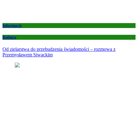
Informacje
Kultura
Od zielarstwa do przebudzenia świadomości – rozmowa z
Przemysławem Siwackim