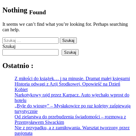
Nothing
Found
It seems we can’t find what you’re looking for. Perhaps searching
can help.
Szukaj:
Szukaj
Szukaj
Ostatnio :
Z miłości do książek… i na minusie. Dramat małej księgarni
Historia odwagi z Azji Środkowej. Opowieść na Dzień
Kobiet
Narkotykowy rajd przez Karpacz. Auto wjechało wprost do
hotelu
„Byle do wiosny” – Mysłakowice po raz kolejny zaśpiewają
turystycznie
Od zielarstwa do przebudzenia świadomości – rozmowa z
Przemysławem Siwackim
Nie z przypadku, a z zamiłowania. Warsztat tworzony przez
pasjonata