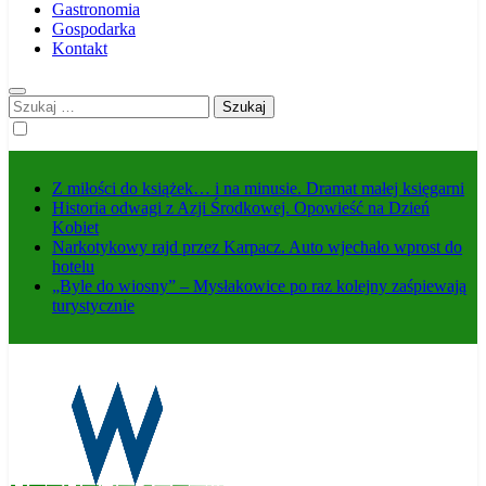
Gastronomia
Gospodarka
Kontakt
Szukaj:
Z miłości do książek… i na minusie. Dramat małej księgarni
Historia odwagi z Azji Środkowej. Opowieść na Dzień
Kobiet
Narkotykowy rajd przez Karpacz. Auto wjechało wprost do
hotelu
„Byle do wiosny” – Mysłakowice po raz kolejny zaśpiewają
turystycznie