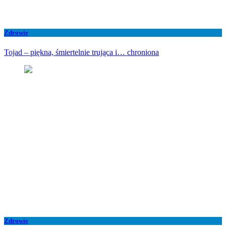
Zdrowie
Tojad – piękna, śmiertelnie trująca i… chroniona
Zdrowie