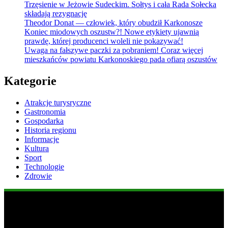
Trzęsienie w Jeżowie Sudeckim. Sołtys i cała Rada Sołecka
składają rezygnację
Theodor Donat — człowiek, który obudził Karkonosze
Koniec miodowych oszustw?! Nowe etykiety ujawnią
prawdę, której producenci woleli nie pokazywać!
Uwaga na fałszywe paczki za pobraniem! Coraz więcej
mieszkańców powiatu Karkonoskiego pada ofiarą oszustów
Kategorie
Atrakcje turysryczne
Gastronomia
Gospodarka
Historia regionu
Informacje
Kultura
Sport
Technologie
Zdrowie
Popularne informacje