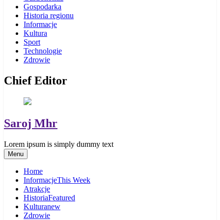
Gospodarka
Historia regionu
Informacje
Kultura
Sport
Technologie
Zdrowie
Chief Editor
Saroj Mhr
Lorem ipsum is simply dummy text
Menu
Home
Informacje
This Week
Atrakcje
Historia
Featured
Kultura
new
Zdrowie