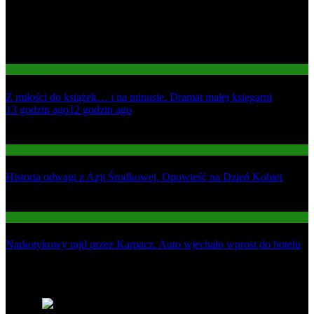
Gospodarka
Z miłości do książek… i na minusie. Dramat małej księgarni
01
13 godzin ago
12 godzin ago
02
Informacje
Historia odwagi z Azji Środkowej. Opowieść na Dzień Kobiet
03
Informacje
Narkotykowy rajd przez Karpacz. Auto wjechało wprost do hotelu
Najnowsze
1