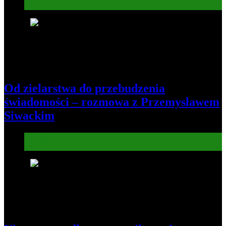
Kultura
5
Od zielarstwa do przebudzenia
świadomości – rozmowa z Przemysławem
Siwackim
Informacje
Kultura
6