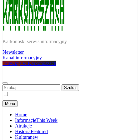
W Karkonoszach
Karkonoski serwis informacyjny
Newsletter
Kanal informacyjny
Telewizja w Karkonoszach
Szukaj:
Menu
Home
Informacje
This Week
Atrakcje
Historia
Featured
Kultura
new