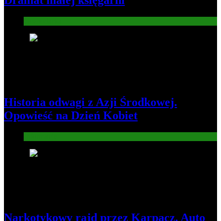
Dramat małej księgarni
Gospodarka
2
Historia odwagi z Azji Środkowej.
Opowieść na Dzień Kobiet
Informacje
3
Narkotykowy rajd przez Karpacz. Auto