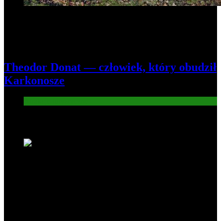
Theodor Donat — człowiek, który obudził
Karkonosze
Atrakcje turysryczne
Nowe wiadomości