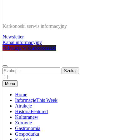
W Karkonoszach
Karkonoski serwis informacyjny
Newsletter
Kanal informacyjny
Telewizja w Karkonoszach
Szukaj:
Menu
Home
Informacje
This Week
Atrakcje
Historia
Featured
Kultura
new
Zdrowie
Gastronomia
Gospodarka
Kontakt