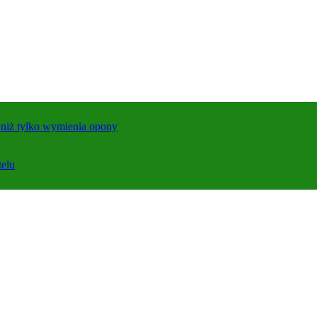
j niż tylko wymienia opony
telu