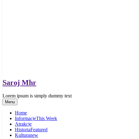
Saroj Mhr
Lorem ipsum is simply dummy text
Menu
Home
Informacje
This Week
Atrakcje
Historia
Featured
Kultura
new