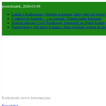
Skip
poniedziałek, 2026-03-09
to
content
Ludzie z Karkonoszy. Historia warsztatu, który robi coś więce
Z miłości do książek… i na minusie. Dramat małej księgarni
Historia odwagi z Azji Środkowej. Opowieść na Dzień Kobiet
Narkotykowy rajd przez Karpacz. Auto wjechało wprost do ho
W Karkonoszach
Karkonoski serwis informacyjny
Newsletter