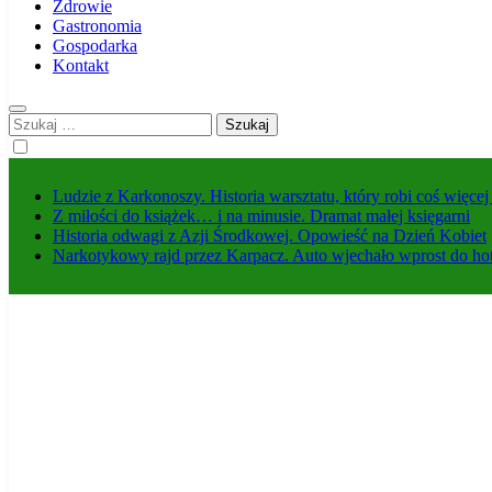
Zdrowie
Gastronomia
Gospodarka
Kontakt
Szukaj:
Ludzie z Karkonoszy. Historia warsztatu, który robi coś więce
Z miłości do książek… i na minusie. Dramat małej księgarni
Historia odwagi z Azji Środkowej. Opowieść na Dzień Kobiet
Narkotykowy rajd przez Karpacz. Auto wjechało wprost do ho