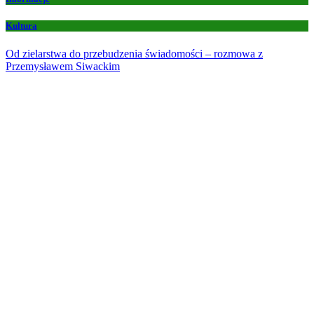
Kultura
Od zielarstwa do przebudzenia świadomości – rozmowa z
Przemysławem Siwackim