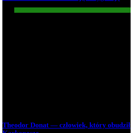
Informacje
8
Theodor Donat — człowiek, który obudził
Karkonosze