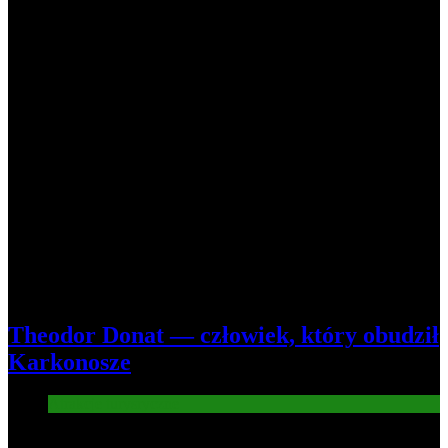
Theodor Donat — człowiek, który obudził
Karkonosze
Atrakcje turysryczne
Nowe wiadomości