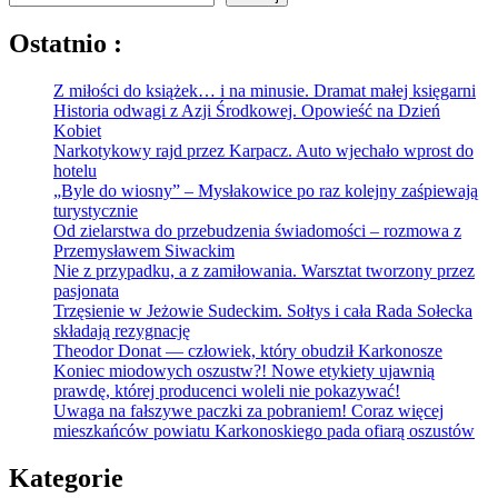
Ostatnio :
Z miłości do książek… i na minusie. Dramat małej księgarni
Historia odwagi z Azji Środkowej. Opowieść na Dzień
Kobiet
Narkotykowy rajd przez Karpacz. Auto wjechało wprost do
hotelu
„Byle do wiosny” – Mysłakowice po raz kolejny zaśpiewają
turystycznie
Od zielarstwa do przebudzenia świadomości – rozmowa z
Przemysławem Siwackim
Nie z przypadku, a z zamiłowania. Warsztat tworzony przez
pasjonata
Trzęsienie w Jeżowie Sudeckim. Sołtys i cała Rada Sołecka
składają rezygnację
Theodor Donat — człowiek, który obudził Karkonosze
Koniec miodowych oszustw?! Nowe etykiety ujawnią
prawdę, której producenci woleli nie pokazywać!
Uwaga na fałszywe paczki za pobraniem! Coraz więcej
mieszkańców powiatu Karkonoskiego pada ofiarą oszustów
Kategorie