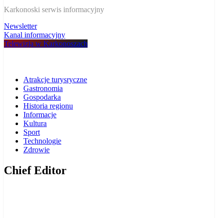
W Karkonoszach
Karkonoski serwis informacyjny
Newsletter
Kanal informacyjny
Telewizja w Karkonoszach
Atrakcje turysryczne
Gastronomia
Gospodarka
Historia regionu
Informacje
Kultura
Sport
Technologie
Zdrowie
Chief Editor