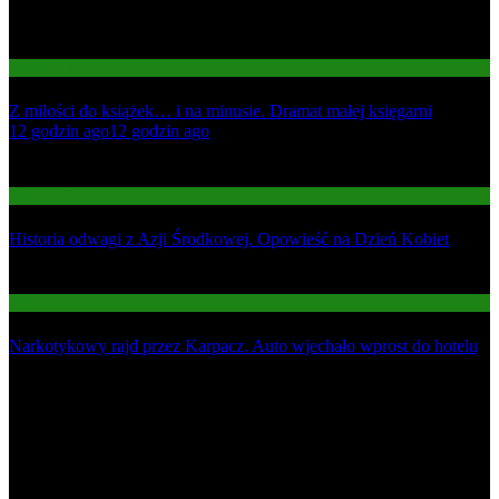
Gospodarka
Z miłości do książek… i na minusie. Dramat małej księgarni
01
12 godzin ago
12 godzin ago
02
Informacje
Historia odwagi z Azji Środkowej. Opowieść na Dzień Kobiet
03
Informacje
Narkotykowy rajd przez Karpacz. Auto wjechało wprost do hotelu
Najnowsze
1