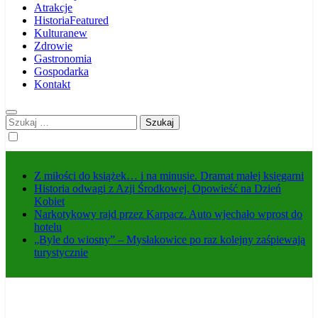
Atrakcje
Historia
Featured
Kultura
new
Zdrowie
Gastronomia
Gospodarka
Kontakt
Szukaj:
Z miłości do książek… i na minusie. Dramat małej księgarni
Historia odwagi z Azji Środkowej. Opowieść na Dzień
Kobiet
Narkotykowy rajd przez Karpacz. Auto wjechało wprost do
hotelu
„Byle do wiosny” – Mysłakowice po raz kolejny zaśpiewają
turystycznie