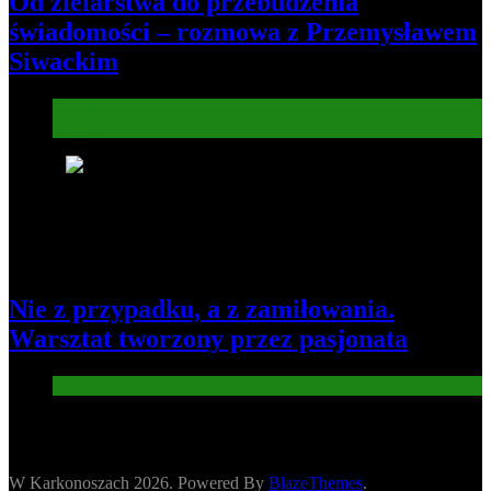
Od zielarstwa do przebudzenia
świadomości – rozmowa z Przemysławem
Siwackim
Informacje
Kultura
8
Nie z przypadku, a z zamiłowania.
Warsztat tworzony przez pasjonata
Gospodarka
W Karkonoszach 2026. Powered By
BlazeThemes
.