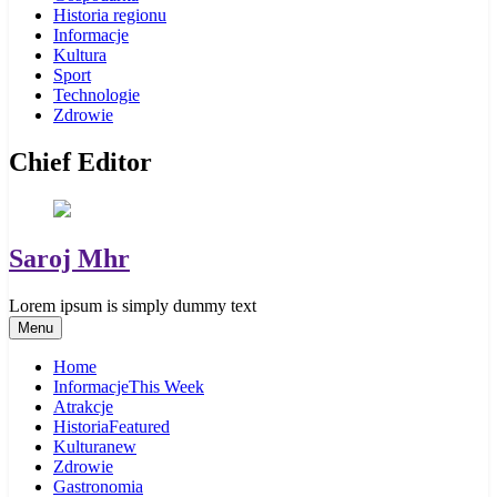
Historia regionu
Informacje
Kultura
Sport
Technologie
Zdrowie
Chief Editor
Saroj Mhr
Lorem ipsum is simply dummy text
Menu
Home
Informacje
This Week
Atrakcje
Historia
Featured
Kultura
new
Zdrowie
Gastronomia