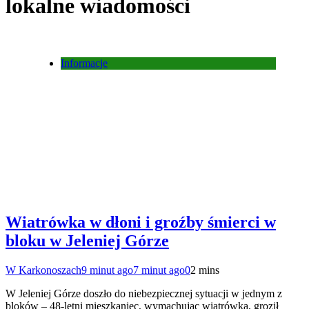
lokalne wiadomości
Informacje
Wiatrówka w dłoni i groźby śmierci w
bloku w Jeleniej Górze
W Karkonoszach
9 minut ago
7 minut ago
0
2 mins
W Jeleniej Górze doszło do niebezpiecznej sytuacji w jednym z
bloków – 48-letni mieszkaniec, wymachując wiatrówką, groził