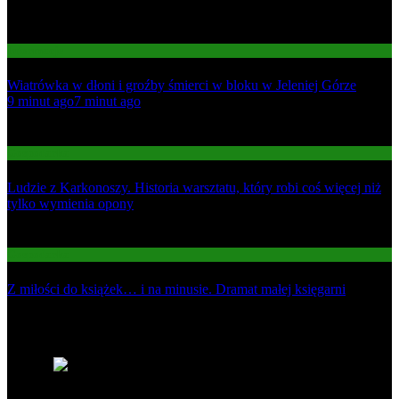
Informacje
Wiatrówka w dłoni i groźby śmierci w bloku w Jeleniej Górze
01
9 minut ago
7 minut ago
02
Gospodarka
Ludzie z Karkonoszy. Historia warsztatu, który robi coś więcej niż
tylko wymienia opony
03
Gospodarka
Z miłości do książek… i na minusie. Dramat małej księgarni
Najnowsze
1