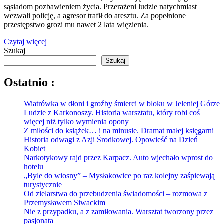
sąsiadom pozbawieniem życia. Przerażeni ludzie natychmiast
wezwali policję, a agresor trafił do aresztu. Za popełnione
przestępstwo grozi mu nawet 2 lata więzienia.
Czytaj więcej
Szukaj
Szukaj
Ostatnio :
Wiatrówka w dłoni i groźby śmierci w bloku w Jeleniej Górze
Ludzie z Karkonoszy. Historia warsztatu, który robi coś
więcej niż tylko wymienia opony
Z miłości do książek… i na minusie. Dramat małej księgarni
Historia odwagi z Azji Środkowej. Opowieść na Dzień
Kobiet
Narkotykowy rajd przez Karpacz. Auto wjechało wprost do
hotelu
„Byle do wiosny” – Mysłakowice po raz kolejny zaśpiewają
turystycznie
Od zielarstwa do przebudzenia świadomości – rozmowa z
Przemysławem Siwackim
Nie z przypadku, a z zamiłowania. Warsztat tworzony przez
pasjonata