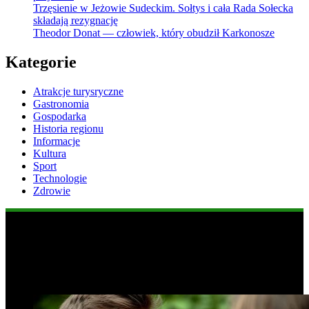
Trzęsienie w Jeżowie Sudeckim. Sołtys i cała Rada Sołecka
składają rezygnację
Theodor Donat — człowiek, który obudził Karkonosze
Kategorie
Atrakcje turysryczne
Gastronomia
Gospodarka
Historia regionu
Informacje
Kultura
Sport
Technologie
Zdrowie
Popularne informacje
1