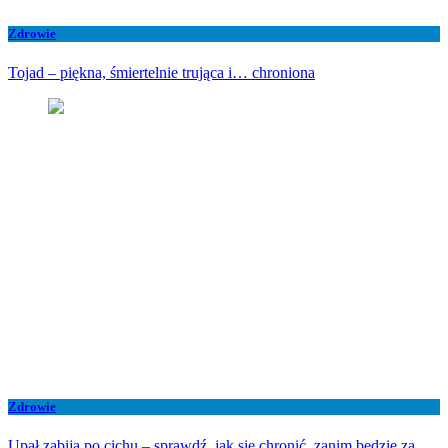
Zdrowie
Tojad – piękna, śmiertelnie trująca i… chroniona
Zdrowie
Upał zabija po cichu – sprawdź, jak się chronić, zanim będzie za