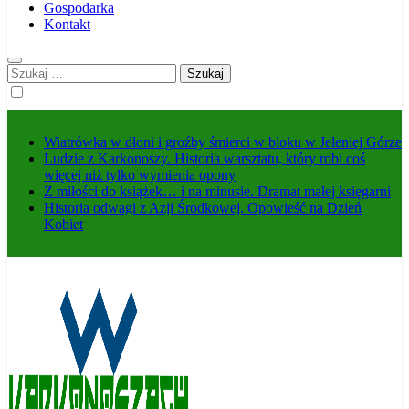
Gospodarka
Kontakt
Szukaj:
Wiatrówka w dłoni i groźby śmierci w bloku w Jeleniej Górze
Ludzie z Karkonoszy. Historia warsztatu, który robi coś
więcej niż tylko wymienia opony
Z miłości do książek… i na minusie. Dramat małej księgarni
Historia odwagi z Azji Środkowej. Opowieść na Dzień
Kobiet