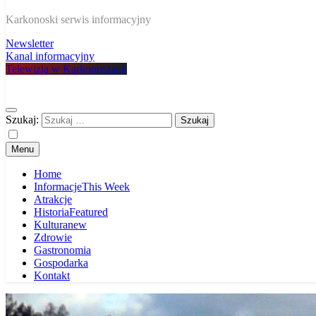
W Karkonoszach
Karkonoski serwis informacyjny
Newsletter
Kanal informacyjny
Telewizja w Karkonoszach
Szukaj:
Menu
Home
Informacje
This Week
Atrakcje
Historia
Featured
Kultura
new
Zdrowie
Gastronomia
Gospodarka
Kontakt