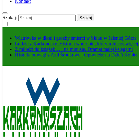
Kontakt
Szukaj:
Wiatrówka w dłoni i groźby śmierci w bloku w Jeleniej Górze
Ludzie z Karkonoszy. Historia warsztatu, który robi coś więce
Z miłości do książek… i na minusie. Dramat małej księgarni
Historia odwagi z Azji Środkowej. Opowieść na Dzień Kobiet