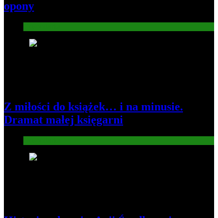
opony
Gospodarka
2
Z miłości do książek… i na minusie.
Dramat małej księgarni
Gospodarka
3