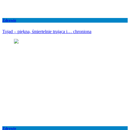
Zdrowie
Tojad – piękna, śmiertelnie trująca i… chroniona
Zdrowie