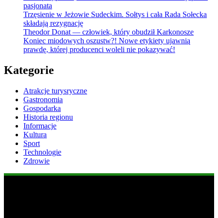
pasjonata
Trzęsienie w Jeżowie Sudeckim. Sołtys i cała Rada Sołecka
składają rezygnację
Theodor Donat — człowiek, który obudził Karkonosze
Koniec miodowych oszustw?! Nowe etykiety ujawnią
prawdę, której producenci woleli nie pokazywać!
Kategorie
Atrakcje turysryczne
Gastronomia
Gospodarka
Historia regionu
Informacje
Kultura
Sport
Technologie
Zdrowie
Popularne informacje