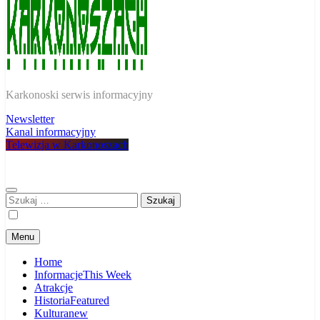
W Karkonoszach
Karkonoski serwis informacyjny
Newsletter
Kanal informacyjny
Telewizja w Karkonoszach
Szukaj:
Menu
Home
Informacje
This Week
Atrakcje
Historia
Featured
Kultura
new