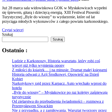
Już 28 marca sala widowiskowa GOK w Mysłakowicach wypełni
się śpiewem, gitarą i dziecięcą energią. XIII Festiwal Piosenki
Turystycznej „Byle do wiosny” to wydarzenie, które od lat
przyciąga młodych wykonawców z całego powiatu karkonoskiego.
Czytaj więcej
Szukaj
Szukaj
Ostatnio :
Ludzie z Karkonoszy. Historia warsztatu, który robi coś
więcej niż tylko wymienia opony
Z miłości do książek… i na minusie. Dramat małej księgarni
Historia odwagi z Azji Środkowej. Opowieść na Dzień
Kobiet
Narkotykowy rajd przez Karpacz. Auto wjechało wprost do
hotelu
„Byle do wiosny” – Mysłakowice po raz kolejny zaśpiewają
turystycznie
Od zielarstwa do przebudzenia świadomości – rozmowa z
Przemysławem Siwackim
Nie z przypadku, a z zamiłowania. Warsztat tworzony przez