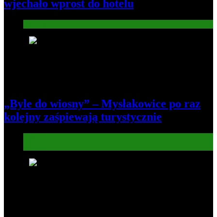
wjechało wprost do hotelu
Informacje
5
„Byle do wiosny” – Mysłakowice po raz
kolejny zaśpiewają turystycznie
Informacje
Kultura
6