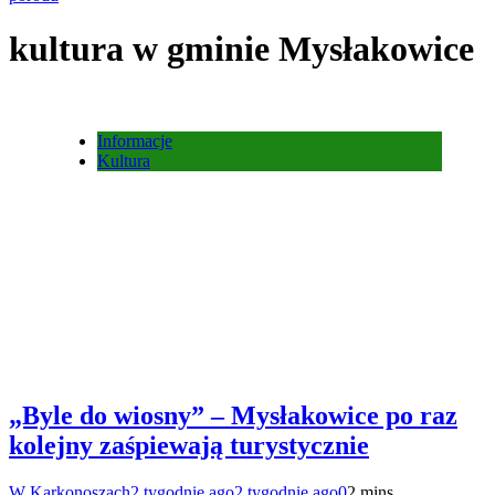
kultura w gminie Mysłakowice
Informacje
Kultura
„Byle do wiosny” – Mysłakowice po raz
kolejny zaśpiewają turystycznie
W Karkonoszach
2 tygodnie ago
2 tygodnie ago
0
2 mins