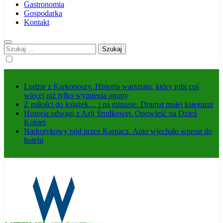
Gastronomia
Gospodarka
Kontakt
Szukaj:
Ludzie z Karkonoszy. Historia warsztatu, który robi coś
więcej niż tylko wymienia opony
Z miłości do książek… i na minusie. Dramat małej księgarni
Historia odwagi z Azji Środkowej. Opowieść na Dzień
Kobiet
Narkotykowy rajd przez Karpacz. Auto wjechało wprost do
hotelu