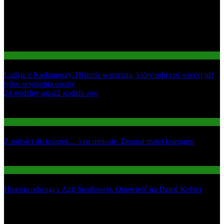
Gospodarka
Ludzie z Karkonoszy. Historia warsztatu, który robi coś więcej niż
tylko wymienia opony
01
24 godziny ago
21 godzin ago
02
Gospodarka
Z miłości do książek… i na minusie. Dramat małej księgarni
03
Informacje
Historia odwagi z Azji Środkowej. Opowieść na Dzień Kobiet
Najnowsze