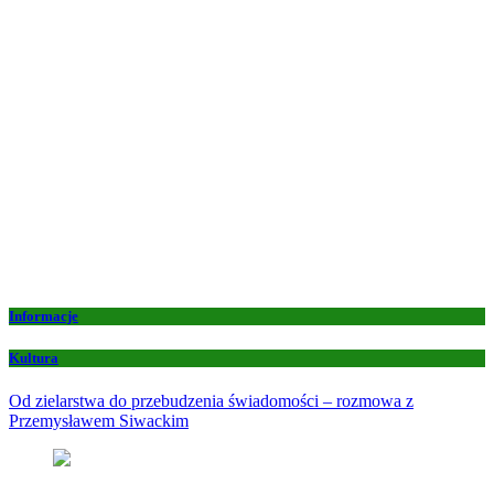
Informacje
Kultura
Od zielarstwa do przebudzenia świadomości – rozmowa z
Przemysławem Siwackim