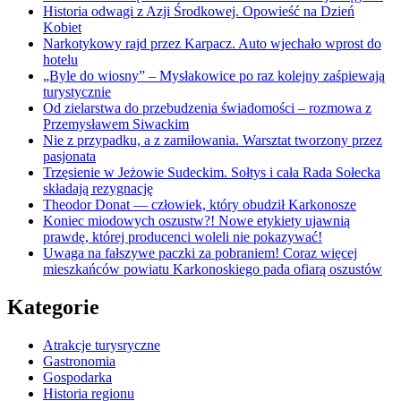
Historia odwagi z Azji Środkowej. Opowieść na Dzień
Kobiet
Narkotykowy rajd przez Karpacz. Auto wjechało wprost do
hotelu
„Byle do wiosny” – Mysłakowice po raz kolejny zaśpiewają
turystycznie
Od zielarstwa do przebudzenia świadomości – rozmowa z
Przemysławem Siwackim
Nie z przypadku, a z zamiłowania. Warsztat tworzony przez
pasjonata
Trzęsienie w Jeżowie Sudeckim. Sołtys i cała Rada Sołecka
składają rezygnację
Theodor Donat — człowiek, który obudził Karkonosze
Koniec miodowych oszustw?! Nowe etykiety ujawnią
prawdę, której producenci woleli nie pokazywać!
Uwaga na fałszywe paczki za pobraniem! Coraz więcej
mieszkańców powiatu Karkonoskiego pada ofiarą oszustów
Kategorie
Atrakcje turysryczne
Gastronomia
Gospodarka
Historia regionu