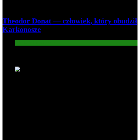
Theodor Donat — człowiek, który obudził
Karkonosze
Atrakcje turysryczne
Nowe wiadomości