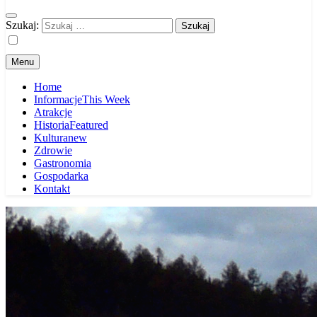
Szukaj:
Menu
Home
Informacje
This Week
Atrakcje
Historia
Featured
Kultura
new
Zdrowie
Gastronomia
Gospodarka
Kontakt