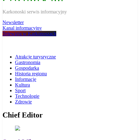
W Karkonoszach
Karkonoski serwis informacyjny
Newsletter
Kanal informacyjny
Telewizja w Karkonoszach
Atrakcje turysryczne
Gastronomia
Gospodarka
Historia regionu
Informacje
Kultura
Sport
Technologie
Zdrowie
Chief Editor