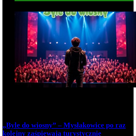
4
„Byle do wiosny” – Mysłakowice po raz
kolejny zaśpiewają turystycznie