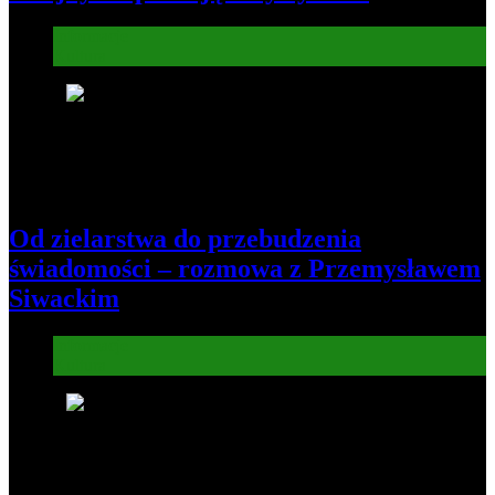
Informacje
Kultura
5
Od zielarstwa do przebudzenia
świadomości – rozmowa z Przemysławem
Siwackim
Informacje
Kultura
6