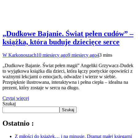
„Dudkowe Bajanie. Świat pełen cudów” –
książka, która buduje dziecięce serce
W Karkonoszach
10 miesięcy ago
9 miesięcy ago
4
3 mins
„Dudkowe Bajanie. Świat pełen magii” Angeliki Grzywacz-Dudek
to wyjątkowa książka dla dzieci, która łączy poetyckie opowieści z
ważnymi lekcjami o emocjach, odwadze i wierze w siebie.
Przepięknie ilustrowana, interaktywna i pełna ciepła – idealna na
prezent, który zostaje w sercu na długo.
Czytaj więcej
Szukaj
Szukaj
Ostatnio :
Z miłości do książek… i na minusie. Dramat małej księgarni