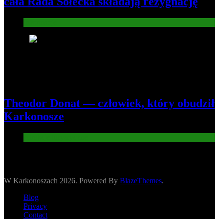
cała Rada Sołecka składają rezygnację
Informacje
8
Theodor Donat — człowiek, który obudził
Karkonosze
Atrakcje turysryczne
W Karkonoszach 2026. Powered By
BlazeThemes
.
Blog
Privacy
Contact