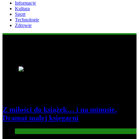
Informacje
Kultura
Sport
Technologie
Zdrowie
Popularne informacje
1
Z miłości do książek… i na minusie.
Dramat małej księgarni
Gospodarka