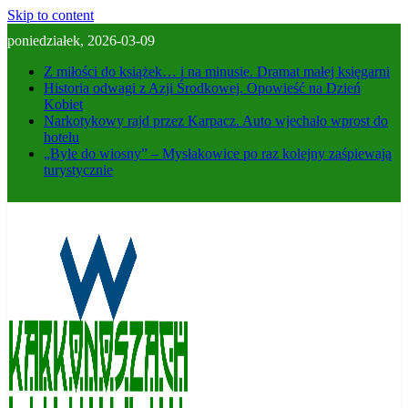
Skip to content
poniedziałek, 2026-03-09
Z miłości do książek… i na minusie. Dramat małej księgarni
Historia odwagi z Azji Środkowej. Opowieść na Dzień
Kobiet
Narkotykowy rajd przez Karpacz. Auto wjechało wprost do
hotelu
„Byle do wiosny” – Mysłakowice po raz kolejny zaśpiewają
turystycznie