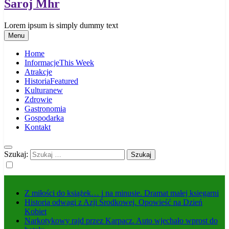
Saroj Mhr
Lorem ipsum is simply dummy text
Menu
Home
Informacje
This Week
Atrakcje
Historia
Featured
Kultura
new
Zdrowie
Gastronomia
Gospodarka
Kontakt
Szukaj:
Z miłości do książek… i na minusie. Dramat małej księgarni
Historia odwagi z Azji Środkowej. Opowieść na Dzień
Kobiet
Narkotykowy rajd przez Karpacz. Auto wjechało wprost do