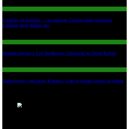
Gospodarka
Z miłości do książek… i na minusie. Dramat małej księgarni
01
8 godzin ago
8 godzin ago
02
Informacje
Historia odwagi z Azji Środkowej. Opowieść na Dzień Kobiet
03
Informacje
Narkotykowy rajd przez Karpacz. Auto wjechało wprost do hotelu
Najnowsze
1