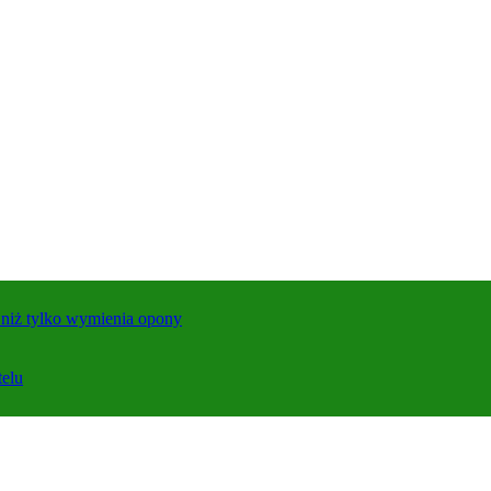
j niż tylko wymienia opony
telu