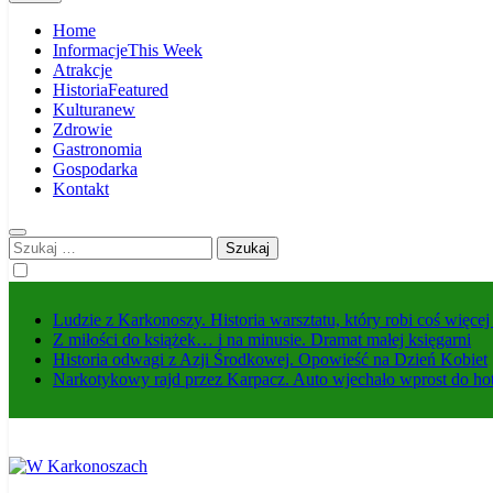
Home
Informacje
This Week
Atrakcje
Historia
Featured
Kultura
new
Zdrowie
Gastronomia
Gospodarka
Kontakt
Szukaj:
Ludzie z Karkonoszy. Historia warsztatu, który robi coś więce
Z miłości do książek… i na minusie. Dramat małej księgarni
Historia odwagi z Azji Środkowej. Opowieść na Dzień Kobiet
Narkotykowy rajd przez Karpacz. Auto wjechało wprost do ho