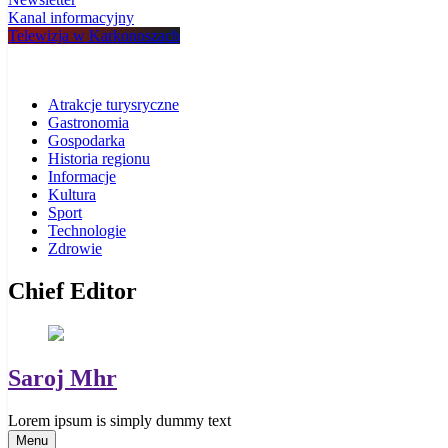
Kanal informacyjny
Telewizja w Karkonoszach
Atrakcje turysryczne
Gastronomia
Gospodarka
Historia regionu
Informacje
Kultura
Sport
Technologie
Zdrowie
Chief Editor
Saroj Mhr
Lorem ipsum is simply dummy text
Menu