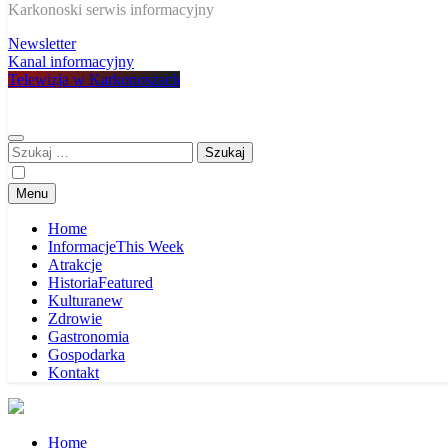
W Karkonoszach
Karkonoski serwis informacyjny
Newsletter
Kanal informacyjny
Telewizja w Karkonoszach
Szukaj:
Menu
Home
Informacje
This Week
Atrakcje
Historia
Featured
Kultura
new
Zdrowie
Gastronomia
Gospodarka
Kontakt
Home