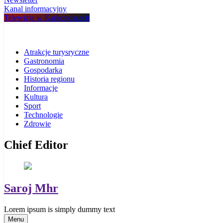
Kanal informacyjny
Telewizja w Karkonoszach
Atrakcje turysryczne
Gastronomia
Gospodarka
Historia regionu
Informacje
Kultura
Sport
Technologie
Zdrowie
Chief Editor
Saroj Mhr
Lorem ipsum is simply dummy text
Menu