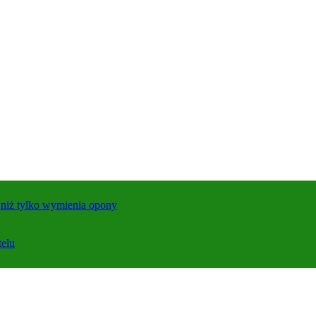
j niż tylko wymienia opony
telu