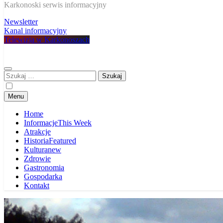
W Karkonoszach
Karkonoski serwis informacyjny
Newsletter
Kanal informacyjny
Telewizja w Karkonoszach
Szukaj:
Menu
Home
Informacje
This Week
Atrakcje
Historia
Featured
Kultura
new
Zdrowie
Gastronomia
Gospodarka
Kontakt