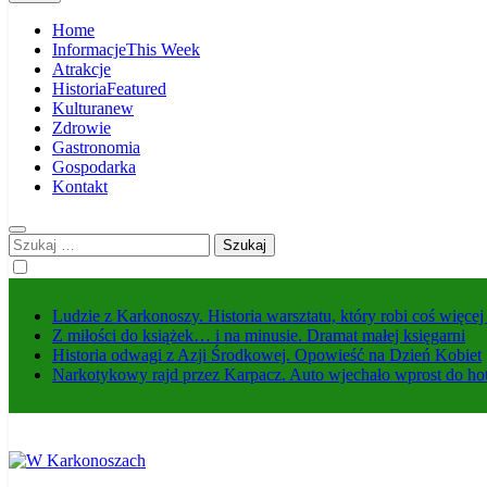
Home
Informacje
This Week
Atrakcje
Historia
Featured
Kultura
new
Zdrowie
Gastronomia
Gospodarka
Kontakt
Szukaj:
Ludzie z Karkonoszy. Historia warsztatu, który robi coś więce
Z miłości do książek… i na minusie. Dramat małej księgarni
Historia odwagi z Azji Środkowej. Opowieść na Dzień Kobiet
Narkotykowy rajd przez Karpacz. Auto wjechało wprost do ho