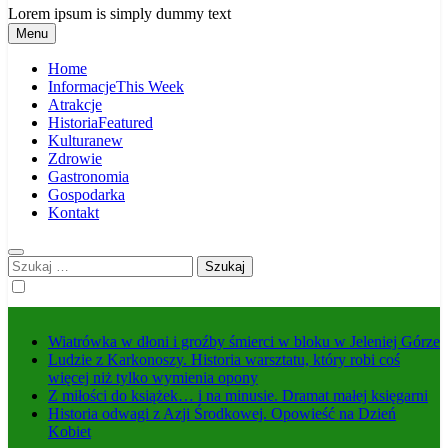
Lorem ipsum is simply dummy text
Menu
Home
Informacje
This Week
Atrakcje
Historia
Featured
Kultura
new
Zdrowie
Gastronomia
Gospodarka
Kontakt
Szukaj:
Wiatrówka w dłoni i groźby śmierci w bloku w Jeleniej Górze
Ludzie z Karkonoszy. Historia warsztatu, który robi coś
więcej niż tylko wymienia opony
Z miłości do książek… i na minusie. Dramat małej księgarni
Historia odwagi z Azji Środkowej. Opowieść na Dzień
Kobiet