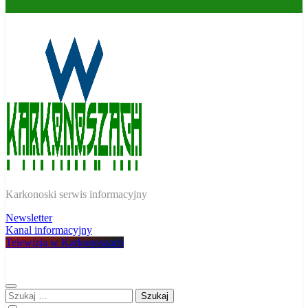
W Karkonoszach
Karkonoski serwis informacyjny
Newsletter
Kanal informacyjny
Telewizja w Karkonoszach
Szukaj: