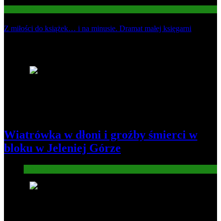
Gospodarka
Z miłości do książek… i na minusie. Dramat małej księgarni
Najnowsze
1
Wiatrówka w dłoni i groźby śmierci w
bloku w Jeleniej Górze
Informacje
2