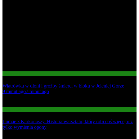
Informacje
Wiatrówka w dłoni i groźby śmierci w bloku w Jeleniej Górze
01
9 minut ago
7 minut ago
02
Gospodarka
Ludzie z Karkonoszy. Historia warsztatu, który robi coś więcej niż
tylko wymienia opony
03