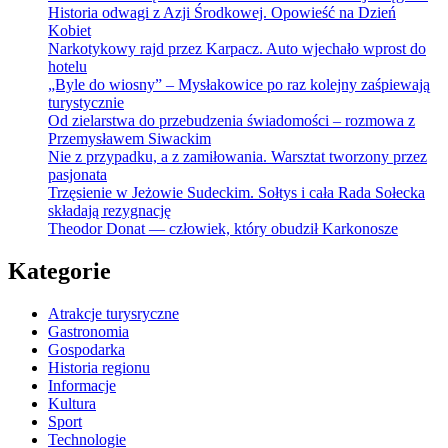
Historia odwagi z Azji Środkowej. Opowieść na Dzień
Kobiet
Narkotykowy rajd przez Karpacz. Auto wjechało wprost do
hotelu
„Byle do wiosny” – Mysłakowice po raz kolejny zaśpiewają
turystycznie
Od zielarstwa do przebudzenia świadomości – rozmowa z
Przemysławem Siwackim
Nie z przypadku, a z zamiłowania. Warsztat tworzony przez
pasjonata
Trzęsienie w Jeżowie Sudeckim. Sołtys i cała Rada Sołecka
składają rezygnację
Theodor Donat — człowiek, który obudził Karkonosze
Kategorie
Atrakcje turysryczne
Gastronomia
Gospodarka
Historia regionu
Informacje
Kultura
Sport
Technologie