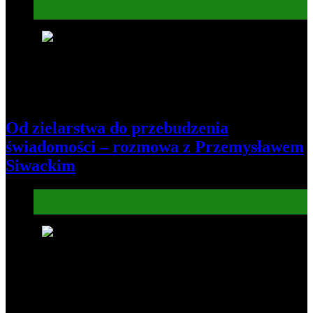
Informacje
Kultura
7
Od zielarstwa do przebudzenia
świadomości – rozmowa z Przemysławem
Siwackim
Informacje
Kultura
8