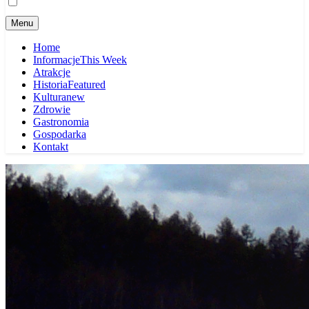
Menu
Home
Informacje
This Week
Atrakcje
Historia
Featured
Kultura
new
Zdrowie
Gastronomia
Gospodarka
Kontakt