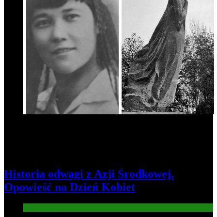
Historia odwagi z Azji Środkowej.
Opowieść na Dzień Kobiet
Informacje