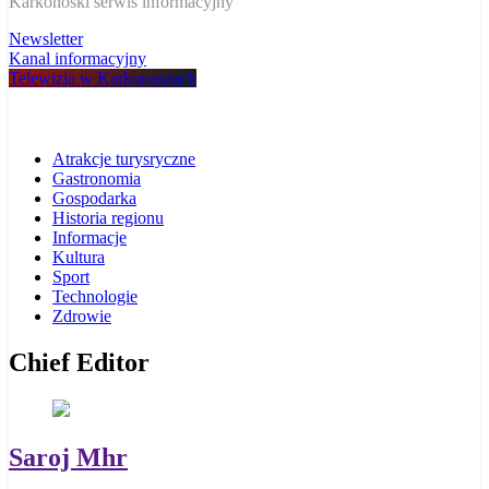
W Karkonoszach
Karkonoski serwis informacyjny
Newsletter
Kanal informacyjny
Telewizja w Karkonoszach
Atrakcje turysryczne
Gastronomia
Gospodarka
Historia regionu
Informacje
Kultura
Sport
Technologie
Zdrowie
Chief Editor
Saroj Mhr