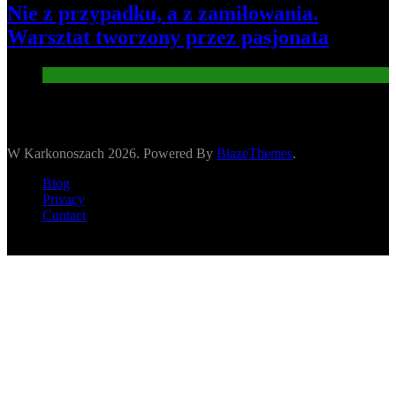
Nie z przypadku, a z zamiłowania.
Warsztat tworzony przez pasjonata
Gospodarka
W Karkonoszach 2026. Powered By
BlazeThemes
.
Blog
Privacy
Contact