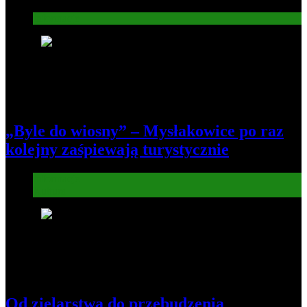
Informacje
6
„Byle do wiosny” – Mysłakowice po raz
kolejny zaśpiewają turystycznie
Informacje
Kultura
7
Od zielarstwa do przebudzenia