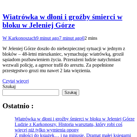
Wiatrówka w dłoni i groźby śmierci w
bloku w Jeleniej Górze
W Karkonoszach
9 minut ago
7 minut ago
0
2 mins
W Jeleniej Górze doszło do niebezpiecznej sytuacji w jednym z
bloków – 48-letni mieszkaniec, wymachując wiatrówką, groził
sąsiadom pozbawieniem życia. Przerażeni ludzie natychmiast
wezwali policję, a agresor trafił do aresztu. Za popełnione
przestępstwo grozi mu nawet 2 lata więzienia.
Czytaj więcej
Szukaj
Szukaj
Ostatnio :
Wiatrówka w dłoni i groźby śmierci w bloku w Jeleniej Górze
Ludzie z Karkonoszy. Historia warsztatu, który robi coś
więcej niż tylko wymienia opony
Z miłości do książek… i na minusie. Dramat małej księgarni