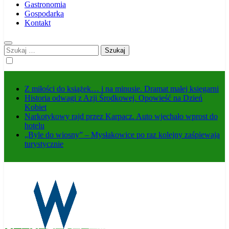
Gastronomia
Gospodarka
Kontakt
Szukaj:
Z miłości do książek… i na minusie. Dramat małej księgarni
Historia odwagi z Azji Środkowej. Opowieść na Dzień
Kobiet
Narkotykowy rajd przez Karpacz. Auto wjechało wprost do
hotelu
„Byle do wiosny” – Mysłakowice po raz kolejny zaśpiewają
turystycznie