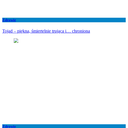
Zdrowie
Tojad – piękna, śmiertelnie trująca i… chroniona
Zdrowie