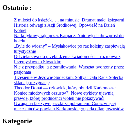
Ostatnio :
Z miłości do książek… i na minusie. Dramat małej księgarni
Historia odwagi z Azji Środkowej. Opowieść na Dzień
Kobiet
Narkotykowy rajd przez Karpacz. Auto wjechało wprost do
hotelu
„Byle do wiosny” – Mysłakowice po raz kolejny zaśpiewają
turystycznie
Od zielarstwa do przebudzenia świadomości – rozmowa z
Przemysławem Siwackim
Nie z przypadku, a z zamiłowania. Warsztat tworzony przez
pasjonata
Trzęsienie w Jeżowie Sudeckim. Sołtys i cała Rada Sołecka
składają rezygnację
Theodor Donat — człowiek, który obudził Karkonosze
Koniec miodowych oszustw?! Nowe etykiety ujawnią
prawdę, której producenci woleli nie pokazywać!
Uwaga na fałszywe paczki za pobraniem! Coraz więcej
mieszkańców powiatu Karkonoskiego pada ofiarą oszustów
Kategorie