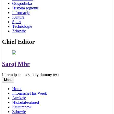
Gospodarka
Historia regionu
Informacje
Kultura
Sport
Technologie
Zdrowie
Chief Editor
Saroj Mhr
Lorem ipsum is simply dummy text
Menu
Home
Informacje
This Week
Atrakcje
Historia
Featured
Kultura
new
Zdrowie