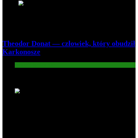
8
Theodor Donat — człowiek, który obudził
Karkonosze
Atrakcje turysryczne
Nowe wiadomości