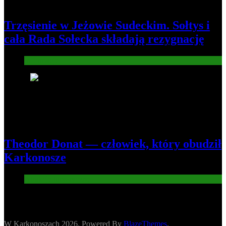
Trzęsienie w Jeżowie Sudeckim. Sołtys i
cała Rada Sołecka składają rezygnację
Informacje
8
Theodor Donat — człowiek, który obudził
Karkonosze
Atrakcje turysryczne
W Karkonoszach 2026. Powered By
BlazeThemes
.