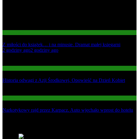
Gospodarka
Z miłości do książek… i na minusie. Dramat małej księgarni
01
2 godziny ago
2 godziny ago
02
Informacje
Historia odwagi z Azji Środkowej. Opowieść na Dzień Kobiet
03
Informacje
Narkotykowy rajd przez Karpacz. Auto wjechało wprost do hotelu
Najnowsze
1