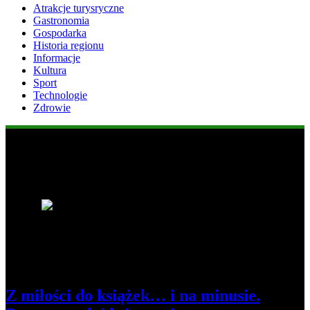
Atrakcje turysryczne
Gastronomia
Gospodarka
Historia regionu
Informacje
Kultura
Sport
Technologie
Zdrowie
Popularne informacje
1
Z miłości do książek… i na minusie.