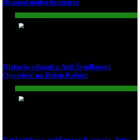
Dramat małej księgarni
Gospodarka
2
Historia odwagi z Azji Środkowej.
Opowieść na Dzień Kobiet
Informacje
3
Narkotykowy rajd przez Karpacz. Auto