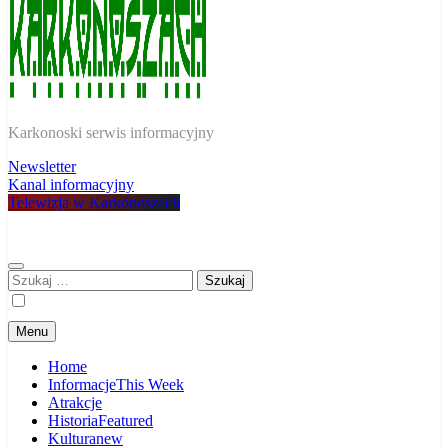
W Karkonoszach
Karkonoski serwis informacyjny
Newsletter
Kanal informacyjny
Telewizja w Karkonoszach
Szukaj:
Menu
Home
Informacje
This Week
Atrakcje
Historia
Featured
Kultura
new