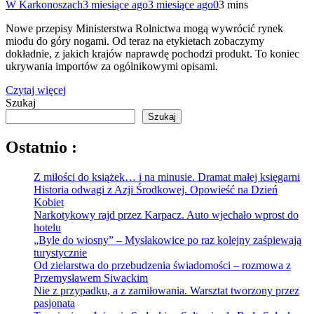
W Karkonoszach
3 miesiące ago
3 miesiące ago
0
3 mins
Nowe przepisy Ministerstwa Rolnictwa mogą wywrócić rynek
miodu do góry nogami. Od teraz na etykietach zobaczymy
dokładnie, z jakich krajów naprawdę pochodzi produkt. To koniec
ukrywania importów za ogólnikowymi opisami.
Czytaj więcej
Szukaj
Szukaj
Ostatnio :
Z miłości do książek… i na minusie. Dramat małej księgarni
Historia odwagi z Azji Środkowej. Opowieść na Dzień
Kobiet
Narkotykowy rajd przez Karpacz. Auto wjechało wprost do
hotelu
„Byle do wiosny” – Mysłakowice po raz kolejny zaśpiewają
turystycznie
Od zielarstwa do przebudzenia świadomości – rozmowa z
Przemysławem Siwackim
Nie z przypadku, a z zamiłowania. Warsztat tworzony przez
pasjonata