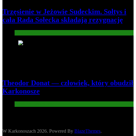
Trzęsienie w Jeżowie Sudeckim. Sołtys i
cała Rada Sołecka składają rezygnację
Informacje
8
Theodor Donat — człowiek, który obudził
Karkonosze
Atrakcje turysryczne
W Karkonoszach 2026. Powered By
BlazeThemes
.