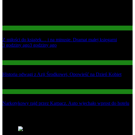
Gospodarka
Z miłości do książek… i na minusie. Dramat małej księgarni
01
3 godziny ago
3 godziny ago
02
Informacje
Historia odwagi z Azji Środkowej. Opowieść na Dzień Kobiet
03
Informacje
Narkotykowy rajd przez Karpacz. Auto wjechało wprost do hotelu
Najnowsze
1