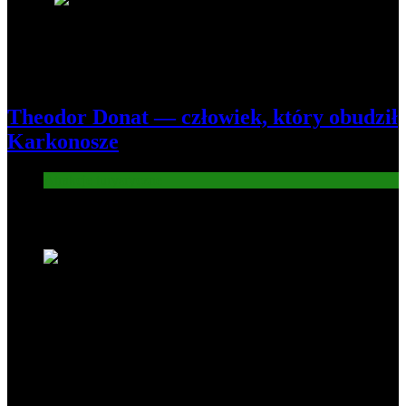
8
Theodor Donat — człowiek, który obudził
Karkonosze
Atrakcje turysryczne
Nowe wiadomości