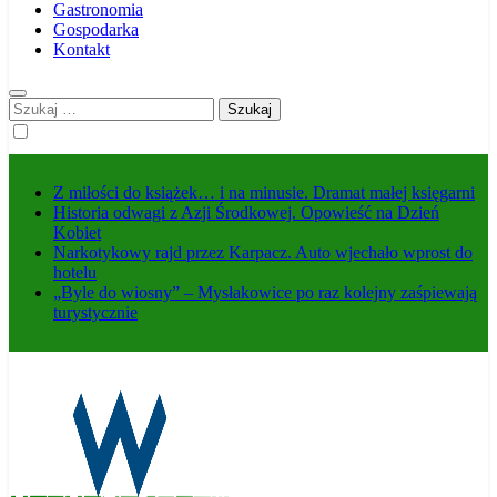
Gastronomia
Gospodarka
Kontakt
Szukaj:
Z miłości do książek… i na minusie. Dramat małej księgarni
Historia odwagi z Azji Środkowej. Opowieść na Dzień
Kobiet
Narkotykowy rajd przez Karpacz. Auto wjechało wprost do
hotelu
„Byle do wiosny” – Mysłakowice po raz kolejny zaśpiewają
turystycznie