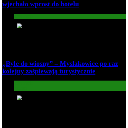
wjechało wprost do hotelu
Informacje
4
„Byle do wiosny” – Mysłakowice po raz
kolejny zaśpiewają turystycznie
Informacje
Kultura
5