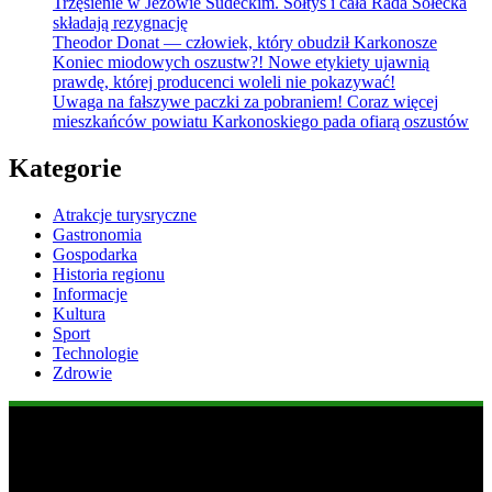
Trzęsienie w Jeżowie Sudeckim. Sołtys i cała Rada Sołecka
składają rezygnację
Theodor Donat — człowiek, który obudził Karkonosze
Koniec miodowych oszustw?! Nowe etykiety ujawnią
prawdę, której producenci woleli nie pokazywać!
Uwaga na fałszywe paczki za pobraniem! Coraz więcej
mieszkańców powiatu Karkonoskiego pada ofiarą oszustów
Kategorie
Atrakcje turysryczne
Gastronomia
Gospodarka
Historia regionu
Informacje
Kultura
Sport
Technologie
Zdrowie
Popularne informacje