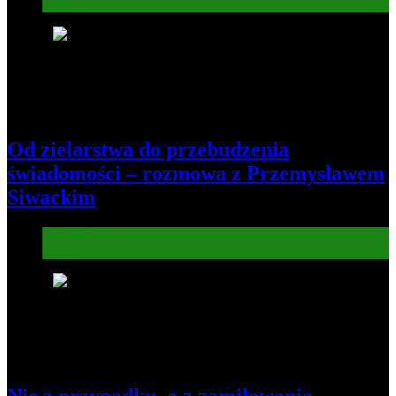
Kultura
5
Od zielarstwa do przebudzenia
świadomości – rozmowa z Przemysławem
Siwackim
Informacje
Kultura
6