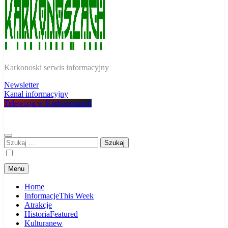
W Karkonoszach
Karkonoski serwis informacyjny
Newsletter
Kanal informacyjny
Telewizja w Karkonoszach
Szukaj:
Menu
Home
Informacje
This Week
Atrakcje
Historia
Featured
Kultura
new