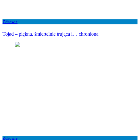
Zdrowie
Tojad – piękna, śmiertelnie trująca i… chroniona
Zdrowie