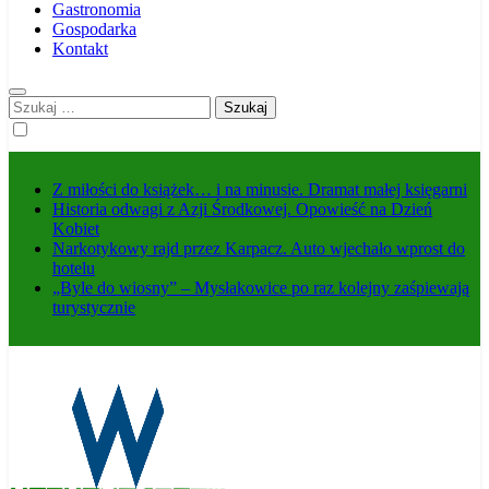
Gastronomia
Gospodarka
Kontakt
Szukaj:
Z miłości do książek… i na minusie. Dramat małej księgarni
Historia odwagi z Azji Środkowej. Opowieść na Dzień
Kobiet
Narkotykowy rajd przez Karpacz. Auto wjechało wprost do
hotelu
„Byle do wiosny” – Mysłakowice po raz kolejny zaśpiewają
turystycznie