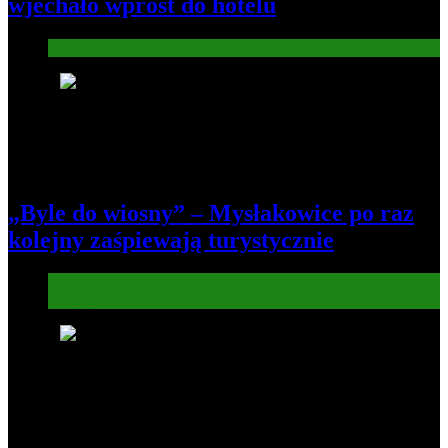
wjechało wprost do hotelu
Informacje
4
„Byle do wiosny” – Mysłakowice po raz
kolejny zaśpiewają turystycznie
Informacje
Kultura
5