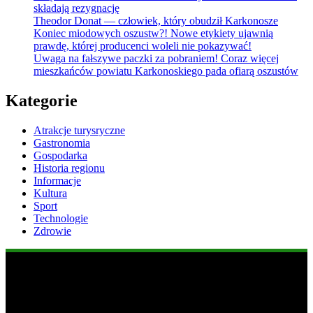
składają rezygnację
Theodor Donat — człowiek, który obudził Karkonosze
Koniec miodowych oszustw?! Nowe etykiety ujawnią
prawdę, której producenci woleli nie pokazywać!
Uwaga na fałszywe paczki za pobraniem! Coraz więcej
mieszkańców powiatu Karkonoskiego pada ofiarą oszustów
Kategorie
Atrakcje turysryczne
Gastronomia
Gospodarka
Historia regionu
Informacje
Kultura
Sport
Technologie
Zdrowie
Popularne informacje