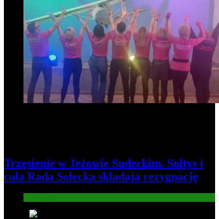
Trzęsienie w Jeżowie Sudeckim. Sołtys i
cała Rada Sołecka składają rezygnację
Informacje
8