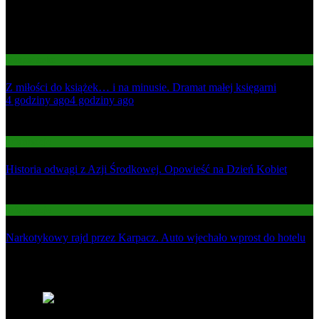
Gospodarka
Z miłości do książek… i na minusie. Dramat małej księgarni
01
4 godziny ago
4 godziny ago
02
Informacje
Historia odwagi z Azji Środkowej. Opowieść na Dzień Kobiet
03
Informacje
Narkotykowy rajd przez Karpacz. Auto wjechało wprost do hotelu
Najnowsze
1