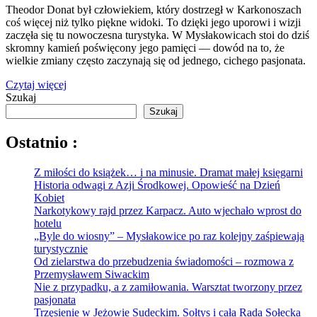
Theodor Donat był człowiekiem, który dostrzegł w Karkonoszach
coś więcej niż tylko piękne widoki. To dzięki jego uporowi i wizji
zaczęła się tu nowoczesna turystyka. W Mysłakowicach stoi do dziś
skromny kamień poświęcony jego pamięci — dowód na to, że
wielkie zmiany często zaczynają się od jednego, cichego pasjonata.
Czytaj więcej
Szukaj
Szukaj
Ostatnio :
Z miłości do książek… i na minusie. Dramat małej księgarni
Historia odwagi z Azji Środkowej. Opowieść na Dzień
Kobiet
Narkotykowy rajd przez Karpacz. Auto wjechało wprost do
hotelu
„Byle do wiosny” – Mysłakowice po raz kolejny zaśpiewają
turystycznie
Od zielarstwa do przebudzenia świadomości – rozmowa z
Przemysławem Siwackim
Nie z przypadku, a z zamiłowania. Warsztat tworzony przez
pasjonata
Trzęsienie w Jeżowie Sudeckim. Sołtys i cała Rada Sołecka