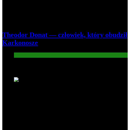
Theodor Donat — człowiek, który obudził
Karkonosze
Atrakcje turysryczne
Nowe wiadomości