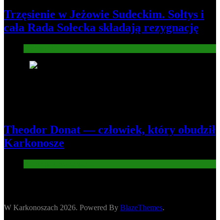
Trzęsienie w Jeżowie Sudeckim. Sołtys i
cała Rada Sołecka składają rezygnację
Informacje
8
Theodor Donat — człowiek, który obudził
Karkonosze
Atrakcje turysryczne
W Karkonoszach 2026. Powered By
BlazeThemes
.