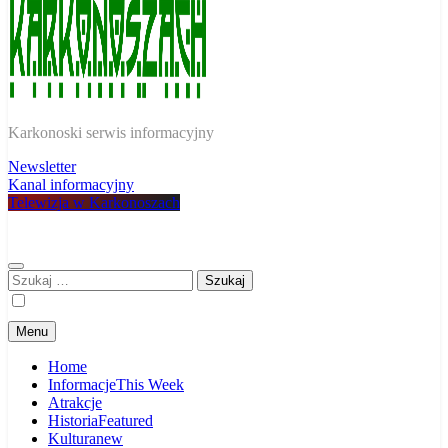
W Karkonoszach
Karkonoski serwis informacyjny
Newsletter
Kanal informacyjny
Telewizja w Karkonoszach
Szukaj:
Menu
Home
Informacje
This Week
Atrakcje
Historia
Featured
Kultura
new