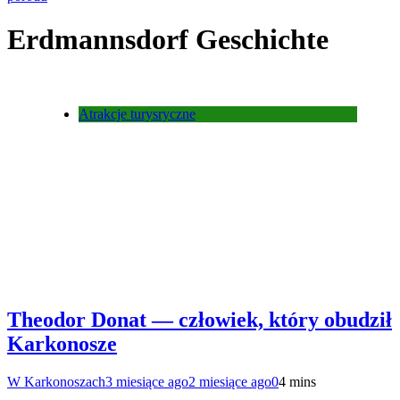
Erdmannsdorf Geschichte
Atrakcje turysryczne
Theodor Donat — człowiek, który obudził
Karkonosze
W Karkonoszach
3 miesiące ago
2 miesiące ago
0
4 mins