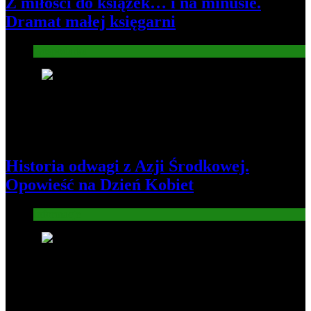
Z miłości do książek… i na minusie.
Dramat małej księgarni
Gospodarka
3
Historia odwagi z Azji Środkowej.
Opowieść na Dzień Kobiet
Informacje
4