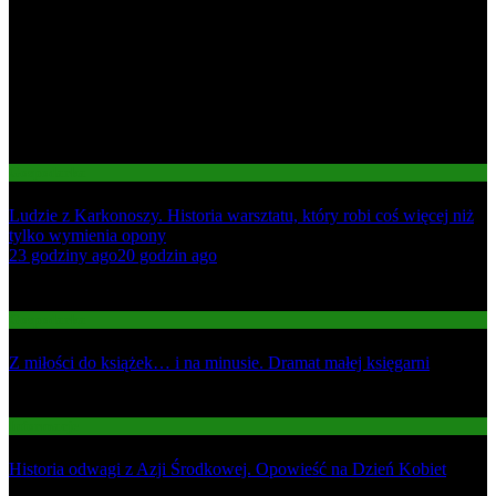
Gospodarka
Ludzie z Karkonoszy. Historia warsztatu, który robi coś więcej niż
tylko wymienia opony
01
23 godziny ago
20 godzin ago
02
Gospodarka
Z miłości do książek… i na minusie. Dramat małej księgarni
03
Informacje
Historia odwagi z Azji Środkowej. Opowieść na Dzień Kobiet