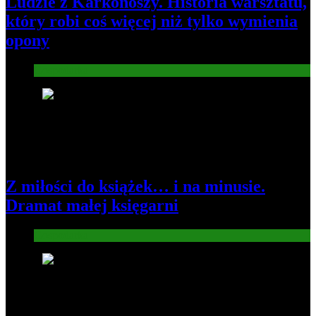
Ludzie z Karkonoszy. Historia warsztatu,
który robi coś więcej niż tylko wymienia
opony
Gospodarka
2
Z miłości do książek… i na minusie.
Dramat małej księgarni
Gospodarka
3