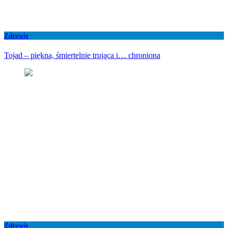
Zdrowie
Tojad – piękna, śmiertelnie trująca i… chroniona
Zdrowie