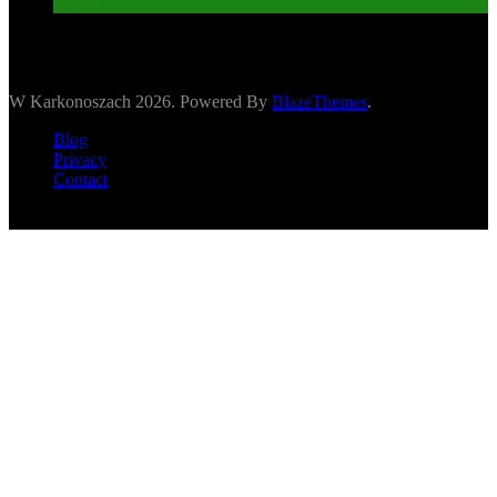
Informacje
W Karkonoszach 2026. Powered By
BlazeThemes
.
Blog
Privacy
Contact