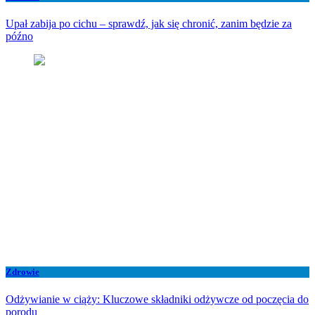
Upał zabija po cichu – sprawdź, jak się chronić, zanim będzie za
późno
Zdrowie
Odżywianie w ciąży: Kluczowe składniki odżywcze od poczęcia do
porodu