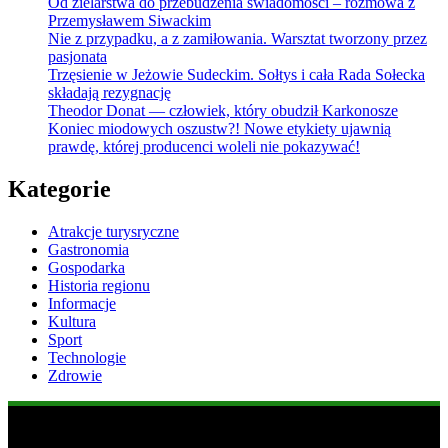
Od zielarstwa do przebudzenia świadomości – rozmowa z
Przemysławem Siwackim
Nie z przypadku, a z zamiłowania. Warsztat tworzony przez
pasjonata
Trzęsienie w Jeżowie Sudeckim. Sołtys i cała Rada Sołecka
składają rezygnację
Theodor Donat — człowiek, który obudził Karkonosze
Koniec miodowych oszustw?! Nowe etykiety ujawnią
prawdę, której producenci woleli nie pokazywać!
Kategorie
Atrakcje turysryczne
Gastronomia
Gospodarka
Historia regionu
Informacje
Kultura
Sport
Technologie
Zdrowie