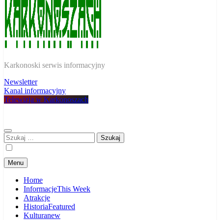
W Karkonoszach
Karkonoski serwis informacyjny
Newsletter
Kanal informacyjny
Telewizja w Karkonoszach
Szukaj:
Menu
Home
Informacje
This Week
Atrakcje
Historia
Featured
Kultura
new