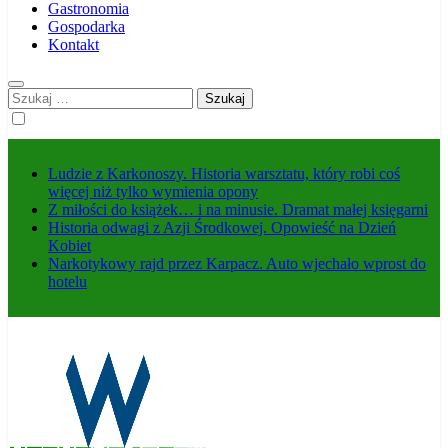
Gastronomia
Gospodarka
Kontakt
Szukaj:
Ludzie z Karkonoszy. Historia warsztatu, który robi coś
więcej niż tylko wymienia opony
Z miłości do książek… i na minusie. Dramat małej księgarni
Historia odwagi z Azji Środkowej. Opowieść na Dzień
Kobiet
Narkotykowy rajd przez Karpacz. Auto wjechało wprost do
hotelu