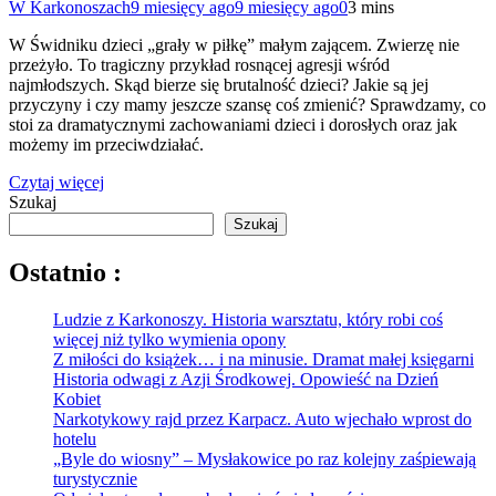
W Karkonoszach
9 miesięcy ago
9 miesięcy ago
0
3 mins
W Świdniku dzieci „grały w piłkę” małym zającem. Zwierzę nie
przeżyło. To tragiczny przykład rosnącej agresji wśród
najmłodszych. Skąd bierze się brutalność dzieci? Jakie są jej
przyczyny i czy mamy jeszcze szansę coś zmienić? Sprawdzamy, co
stoi za dramatycznymi zachowaniami dzieci i dorosłych oraz jak
możemy im przeciwdziałać.
Czytaj więcej
Szukaj
Szukaj
Ostatnio :
Ludzie z Karkonoszy. Historia warsztatu, który robi coś
więcej niż tylko wymienia opony
Z miłości do książek… i na minusie. Dramat małej księgarni
Historia odwagi z Azji Środkowej. Opowieść na Dzień
Kobiet
Narkotykowy rajd przez Karpacz. Auto wjechało wprost do
hotelu
„Byle do wiosny” – Mysłakowice po raz kolejny zaśpiewają
turystycznie