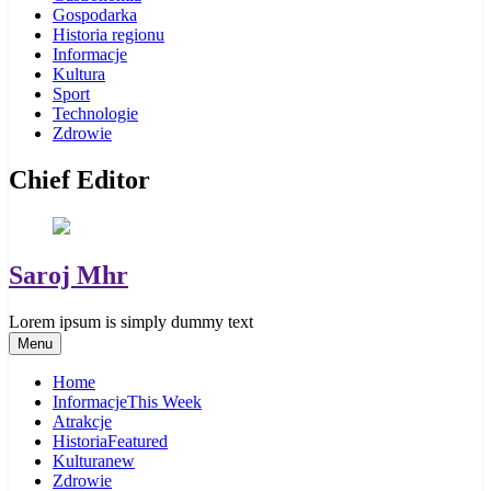
Gospodarka
Historia regionu
Informacje
Kultura
Sport
Technologie
Zdrowie
Chief Editor
Saroj Mhr
Lorem ipsum is simply dummy text
Menu
Home
Informacje
This Week
Atrakcje
Historia
Featured
Kultura
new
Zdrowie