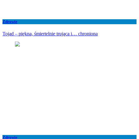
Zdrowie
Tojad – piękna, śmiertelnie trująca i… chroniona
Zdrowie