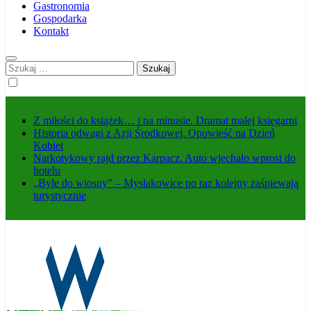
Gastronomia
Gospodarka
Kontakt
Szukaj:
Z miłości do książek… i na minusie. Dramat małej księgarni
Historia odwagi z Azji Środkowej. Opowieść na Dzień
Kobiet
Narkotykowy rajd przez Karpacz. Auto wjechało wprost do
hotelu
„Byle do wiosny” – Mysłakowice po raz kolejny zaśpiewają
turystycznie