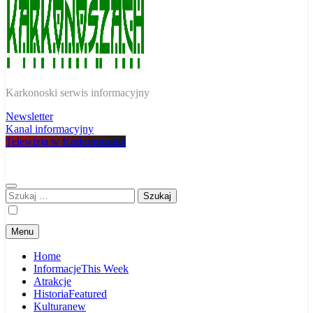
W Karkonoszach
Karkonoski serwis informacyjny
Newsletter
Kanal informacyjny
Telewizja w Karkonoszach
Szukaj:
Menu
Home
Informacje
This Week
Atrakcje
Historia
Featured
Kultura
new