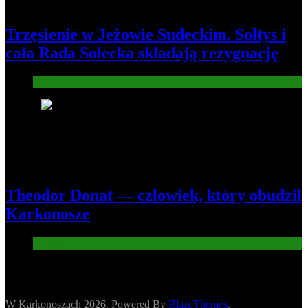
Trzęsienie w Jeżowie Sudeckim. Sołtys i
cała Rada Sołecka składają rezygnację
Informacje
8
Theodor Donat — człowiek, który obudził
Karkonosze
Atrakcje turysryczne
W Karkonoszach 2026. Powered By
BlazeThemes
.