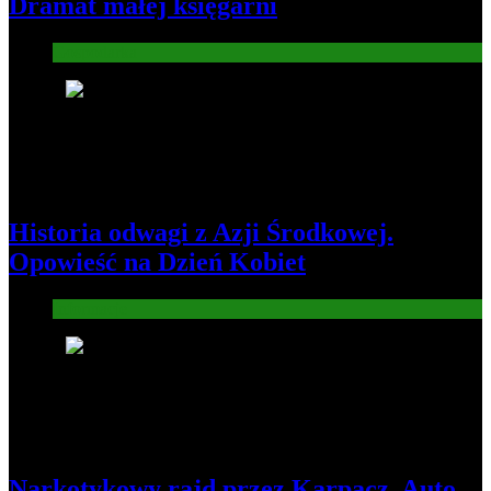
Dramat małej księgarni
Gospodarka
2
Historia odwagi z Azji Środkowej.
Opowieść na Dzień Kobiet
Informacje
3
Narkotykowy rajd przez Karpacz. Auto