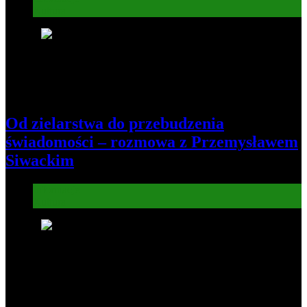
Kultura
5
Od zielarstwa do przebudzenia
świadomości – rozmowa z Przemysławem
Siwackim
Informacje
Kultura
6