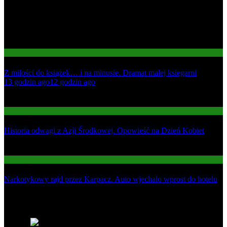
Gospodarka
Z miłości do książek… i na minusie. Dramat małej księgarni
01
13 godzin ago
12 godzin ago
02
Informacje
Historia odwagi z Azji Środkowej. Opowieść na Dzień Kobiet
03
Informacje
Narkotykowy rajd przez Karpacz. Auto wjechało wprost do hotelu
Najnowsze
1