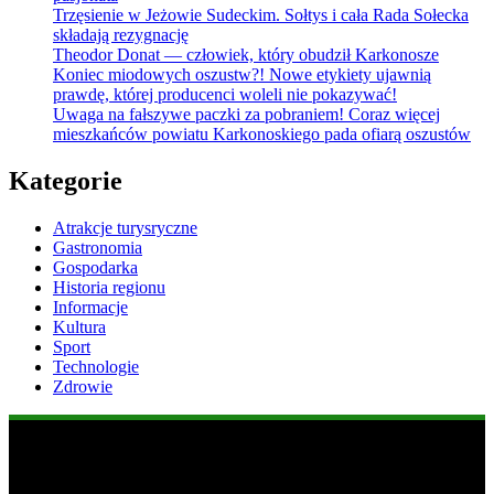
Trzęsienie w Jeżowie Sudeckim. Sołtys i cała Rada Sołecka
składają rezygnację
Theodor Donat — człowiek, który obudził Karkonosze
Koniec miodowych oszustw?! Nowe etykiety ujawnią
prawdę, której producenci woleli nie pokazywać!
Uwaga na fałszywe paczki za pobraniem! Coraz więcej
mieszkańców powiatu Karkonoskiego pada ofiarą oszustów
Kategorie
Atrakcje turysryczne
Gastronomia
Gospodarka
Historia regionu
Informacje
Kultura
Sport
Technologie
Zdrowie