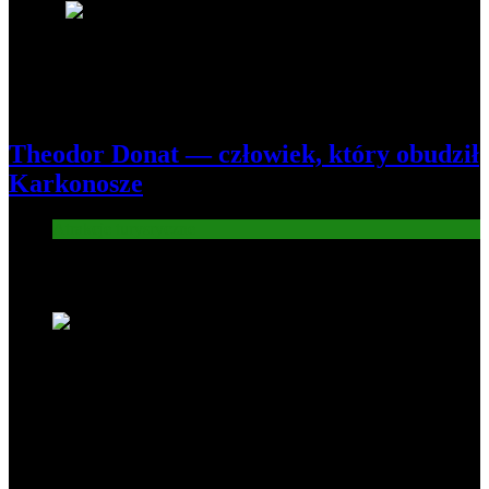
8
Theodor Donat — człowiek, który obudził
Karkonosze
Atrakcje turysryczne
Nowe wiadomości