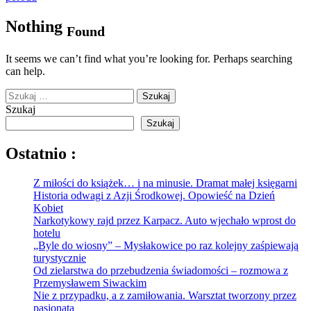
Nothing
Found
It seems we can’t find what you’re looking for. Perhaps searching
can help.
Szukaj:
Szukaj
Szukaj
Ostatnio :
Z miłości do książek… i na minusie. Dramat małej księgarni
Historia odwagi z Azji Środkowej. Opowieść na Dzień
Kobiet
Narkotykowy rajd przez Karpacz. Auto wjechało wprost do
hotelu
„Byle do wiosny” – Mysłakowice po raz kolejny zaśpiewają
turystycznie
Od zielarstwa do przebudzenia świadomości – rozmowa z
Przemysławem Siwackim
Nie z przypadku, a z zamiłowania. Warsztat tworzony przez
pasjonata