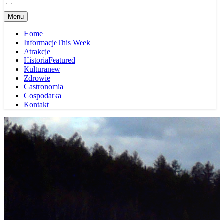
Menu
Home
Informacje
This Week
Atrakcje
Historia
Featured
Kultura
new
Zdrowie
Gastronomia
Gospodarka
Kontakt