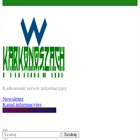
W Karkonoszach
Karkonoski serwis informacyjny
Newsletter
Kanal informacyjny
Telewizja w Karkonoszach
Szukaj: