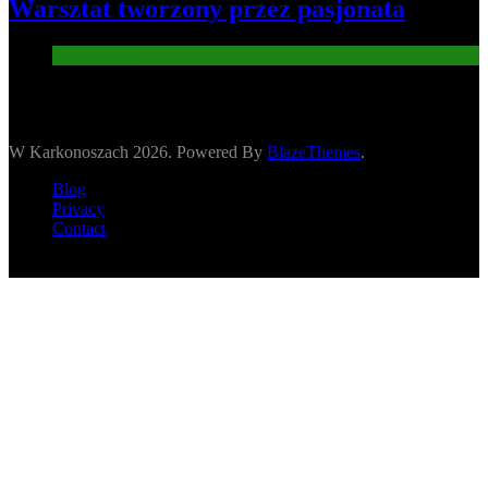
Warsztat tworzony przez pasjonata
Gospodarka
W Karkonoszach 2026. Powered By
BlazeThemes
.
Blog
Privacy
Contact