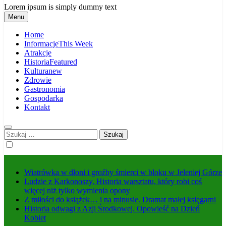
Lorem ipsum is simply dummy text
Menu
Home
Informacje
This Week
Atrakcje
Historia
Featured
Kultura
new
Zdrowie
Gastronomia
Gospodarka
Kontakt
Szukaj:
Wiatrówka w dłoni i groźby śmierci w bloku w Jeleniej Górze
Ludzie z Karkonoszy. Historia warsztatu, który robi coś
więcej niż tylko wymienia opony
Z miłości do książek… i na minusie. Dramat małej księgarni
Historia odwagi z Azji Środkowej. Opowieść na Dzień
Kobiet