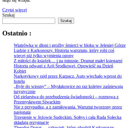
skąd się wzięła.
Czytaj więcej
Szukaj
Szukaj
Ostatnio :
Wiatrówka w dłoni i groźby śmierci w bloku w Jeleniej Górze
Ludzie z Karkonoszy. Historia warsztatu, który robi coś
więcej niż tylko wymienia opony
Z miłości do książek… i na minusie. Dramat małej księgarni
Historia odwagi z Azji Środkowej. Opowieść na Dzień
Kobiet
Narkotykowy rajd przez Karpacz. Auto wjechało wprost do
hotelu
„Byle do wiosny” – Mysłakowice po raz kolejny zaśpiewają
turystycznie
Od zielarstwa do przebudzenia świadomości – rozmowa z
Przemysławem Siwackim
Nie z przypadku, a z zamiłowania. Warsztat tworzony przez
pasjonata
Trzęsienie w Jeżowie Sudeckim. Sołtys i cała Rada Sołecka
składają rezygnację
Theodor Donat — człowiek, który obudził Karkonosze