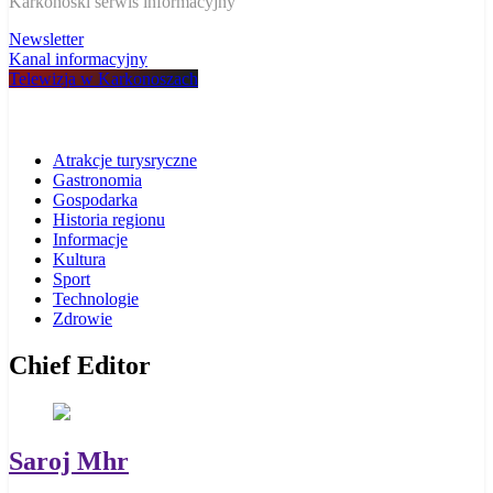
W Karkonoszach
Karkonoski serwis informacyjny
Newsletter
Kanal informacyjny
Telewizja w Karkonoszach
Atrakcje turysryczne
Gastronomia
Gospodarka
Historia regionu
Informacje
Kultura
Sport
Technologie
Zdrowie
Chief Editor
Saroj Mhr