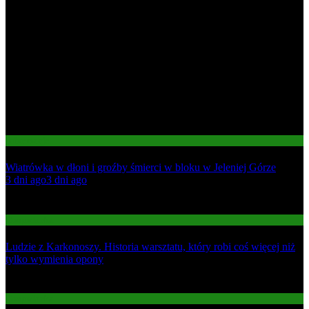
Informacje
Wiatrówka w dłoni i groźby śmierci w bloku w Jeleniej Górze
01
3 dni ago
3 dni ago
02
Gospodarka
Ludzie z Karkonoszy. Historia warsztatu, który robi coś więcej niż
tylko wymienia opony
03
Gospodarka