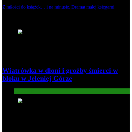
Z miłości do książek… i na minusie. Dramat małej księgarni
Najnowsze
1
Wiatrówka w dłoni i groźby śmierci w
bloku w Jeleniej Górze
Informacje
2