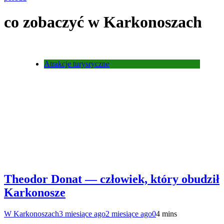
co zobaczyć w Karkonoszach
Atrakcje turysryczne
Theodor Donat — człowiek, który obudził
Karkonosze
W Karkonoszach
3 miesiące ago
2 miesiące ago
0
4 mins