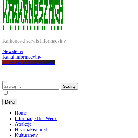
W Karkonoszach
Karkonoski serwis informacyjny
Newsletter
Kanal informacyjny
Telewizja w Karkonoszach
Szukaj:
Menu
Home
Informacje
This Week
Atrakcje
Historia
Featured
Kultura
new