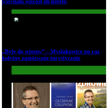
wjechało wprost do hotelu
Informacje
4
„Byle do wiosny” – Mysłakowice po raz
kolejny zaśpiewają turystycznie
Informacje
Kultura
5