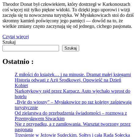
Theodor Donat był człowiekiem, który dostrzegł w Karkonoszach
coś więcej niż tylko piękne widoki. To dzięki jego uporowi i wizji
zaczęła się tu nowoczesna turystyka. W Mysłakowicach stoi do dziś
skromny kamień poświęcony jego pamięci — dowód na to, że
wielkie zmiany często zaczynają się od jednego, cichego pasjonata.
Czytaj więcej
Szukaj
Szukaj
Ostatnio :
Z miłości do książek… i na minusie. Dramat małej księgarni
Historia odwagi z Azji Środkowej. Opowieść na Dzień
Kobiet
Narkotykowy rajd przez Karpacz. Auto wjechało wprost do
hotelu
„Byle do wiosny” – Mysłakowice po raz kolejny zaśpiewają
turystycznie
Od zielarstwa do przebudzenia świadomości – rozmowa z
Przemysławem Siwackim
Nie z przypadku, a z zamiłowania. Warsztat tworzony przez
pasjonata
Trzęsienie w Jeżowie Sudeckim. Sołtys i cała Rada Sołecka