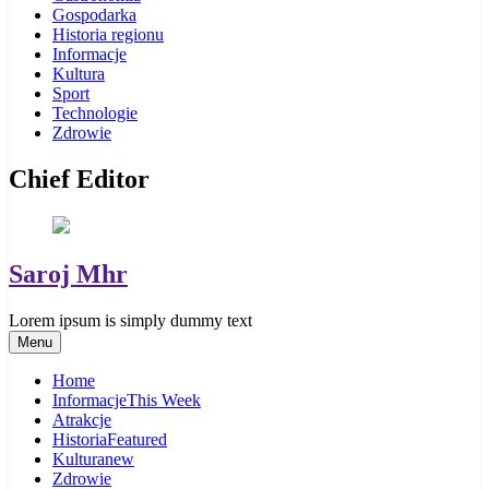
Gospodarka
Historia regionu
Informacje
Kultura
Sport
Technologie
Zdrowie
Chief Editor
Saroj Mhr
Lorem ipsum is simply dummy text
Menu
Home
Informacje
This Week
Atrakcje
Historia
Featured
Kultura
new
Zdrowie