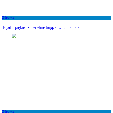
Zdrowie
Tojad – piękna, śmiertelnie trująca i… chroniona
Zdrowie