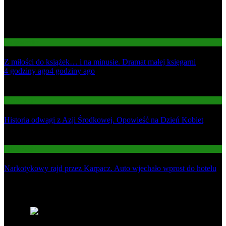
Gospodarka
Z miłości do książek… i na minusie. Dramat małej księgarni
01
4 godziny ago
4 godziny ago
02
Informacje
Historia odwagi z Azji Środkowej. Opowieść na Dzień Kobiet
03
Informacje
Narkotykowy rajd przez Karpacz. Auto wjechało wprost do hotelu
Najnowsze
1