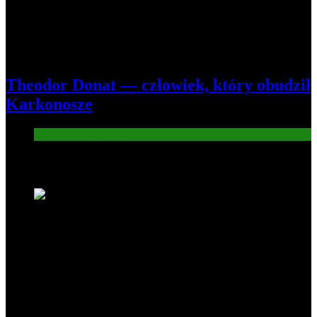
Theodor Donat — człowiek, który obudził
Karkonosze
Atrakcje turysryczne
Nowe wiadomości