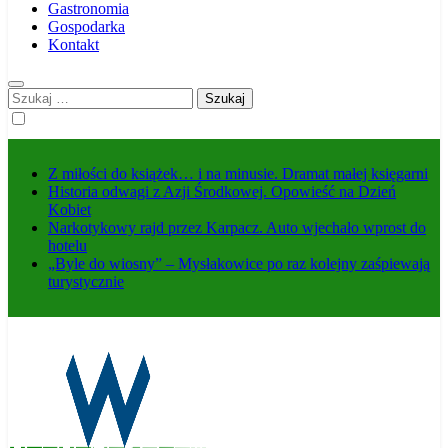
Gastronomia
Gospodarka
Kontakt
Szukaj:
Z miłości do książek… i na minusie. Dramat małej księgarni
Historia odwagi z Azji Środkowej. Opowieść na Dzień
Kobiet
Narkotykowy rajd przez Karpacz. Auto wjechało wprost do
hotelu
„Byle do wiosny” – Mysłakowice po raz kolejny zaśpiewają
turystycznie