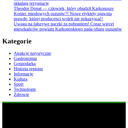
składają rezygnację
Theodor Donat — człowiek, który obudził Karkonosze
Koniec miodowych oszustw?! Nowe etykiety ujawnią
prawdę, której producenci woleli nie pokazywać!
Uwaga na fałszywe paczki za pobraniem! Coraz więcej
mieszkańców powiatu Karkonoskiego pada ofiarą oszustów
Kategorie
Atrakcje turysryczne
Gastronomia
Gospodarka
Historia regionu
Informacje
Kultura
Sport
Technologie
Zdrowie
Popularne informacje