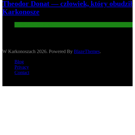
Theodor Donat — człowiek, który obudził
Karkonosze
Atrakcje turysryczne
W Karkonoszach 2026. Powered By
BlazeThemes
.
Blog
Privacy
Contact