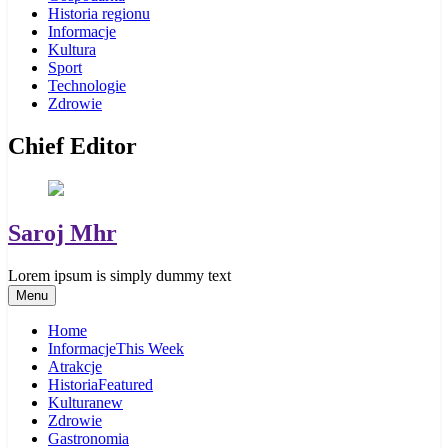
Historia regionu
Informacje
Kultura
Sport
Technologie
Zdrowie
Chief Editor
Saroj Mhr
Lorem ipsum is simply dummy text
Menu
Home
Informacje
This Week
Atrakcje
Historia
Featured
Kultura
new
Zdrowie
Gastronomia