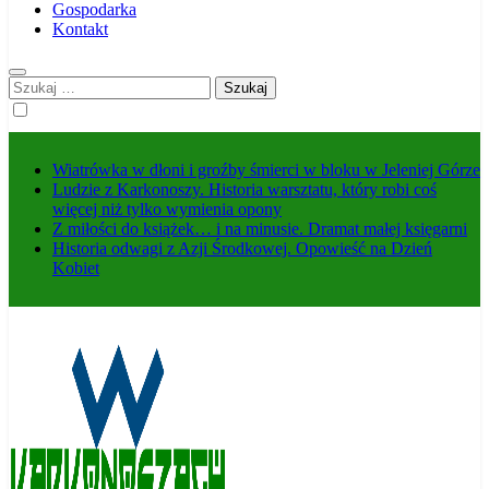
Gospodarka
Kontakt
Szukaj:
Wiatrówka w dłoni i groźby śmierci w bloku w Jeleniej Górze
Ludzie z Karkonoszy. Historia warsztatu, który robi coś
więcej niż tylko wymienia opony
Z miłości do książek… i na minusie. Dramat małej księgarni
Historia odwagi z Azji Środkowej. Opowieść na Dzień
Kobiet