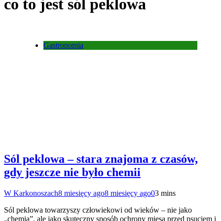
co to jest sól peklowa
Gastronomia
Sól peklowa – stara znajoma z czasów,
gdy jeszcze nie było chemii
W Karkonoszach
8 miesięcy ago
8 miesięcy ago
0
3 mins
Sól peklowa towarzyszy człowiekowi od wieków – nie jako
„chemia”, ale jako skuteczny sposób ochrony mięsa przed psuciem i