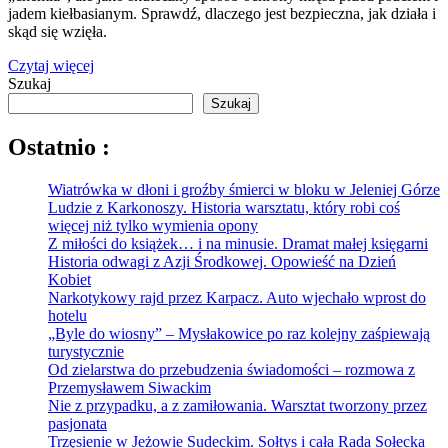
jadem kiełbasianym. Sprawdź, dlaczego jest bezpieczna, jak działa i
skąd się wzięła.
Czytaj więcej
Szukaj
Szukaj
Ostatnio :
Wiatrówka w dłoni i groźby śmierci w bloku w Jeleniej Górze
Ludzie z Karkonoszy. Historia warsztatu, który robi coś
więcej niż tylko wymienia opony
Z miłości do książek… i na minusie. Dramat małej księgarni
Historia odwagi z Azji Środkowej. Opowieść na Dzień
Kobiet
Narkotykowy rajd przez Karpacz. Auto wjechało wprost do
hotelu
„Byle do wiosny” – Mysłakowice po raz kolejny zaśpiewają
turystycznie
Od zielarstwa do przebudzenia świadomości – rozmowa z
Przemysławem Siwackim
Nie z przypadku, a z zamiłowania. Warsztat tworzony przez
pasjonata
Trzęsienie w Jeżowie Sudeckim. Sołtys i cała Rada Sołecka