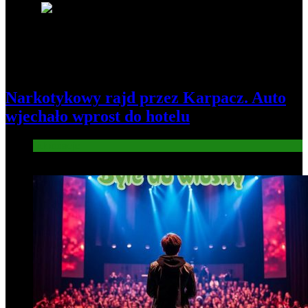
5
Narkotykowy rajd przez Karpacz. Auto
wjechało wprost do hotelu
Informacje
6