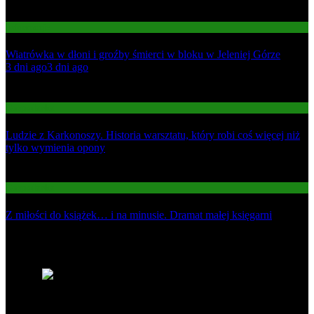
Informacje
Wiatrówka w dłoni i groźby śmierci w bloku w Jeleniej Górze
01
3 dni ago
3 dni ago
02
Gospodarka
Ludzie z Karkonoszy. Historia warsztatu, który robi coś więcej niż
tylko wymienia opony
03
Gospodarka
Z miłości do książek… i na minusie. Dramat małej księgarni
Najnowsze
1