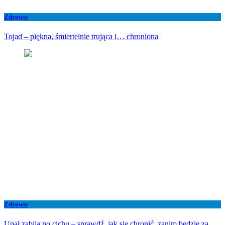
Zdrowie
Tojad – piękna, śmiertelnie trująca i… chroniona
Zdrowie
Upał zabija po cichu – sprawdź, jak się chronić, zanim będzie za