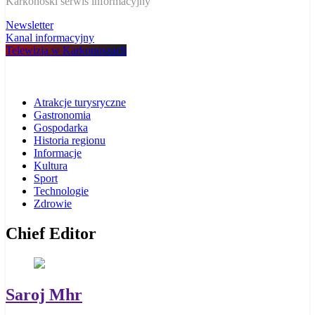
W Karkonoszach
Karkonoski serwis informacyjny
Newsletter
Kanal informacyjny
Telewizja w Karkonoszach
Atrakcje turysryczne
Gastronomia
Gospodarka
Historia regionu
Informacje
Kultura
Sport
Technologie
Zdrowie
Chief Editor
Saroj Mhr