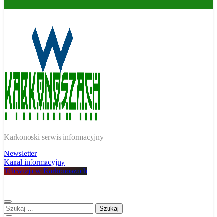
W Karkonoszach
Karkonoski serwis informacyjny
Newsletter
Kanal informacyjny
Telewizja w Karkonoszach
Szukaj: