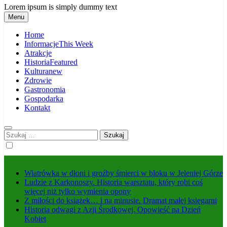
Lorem ipsum is simply dummy text
Menu
Home
Informacje
This Week
Atrakcje
Historia
Featured
Kultura
new
Zdrowie
Gastronomia
Gospodarka
Kontakt
Szukaj:
Wiatrówka w dłoni i groźby śmierci w bloku w Jeleniej Górze
Ludzie z Karkonoszy. Historia warsztatu, który robi coś
więcej niż tylko wymienia opony
Z miłości do książek… i na minusie. Dramat małej księgarni
Historia odwagi z Azji Środkowej. Opowieść na Dzień
Kobiet