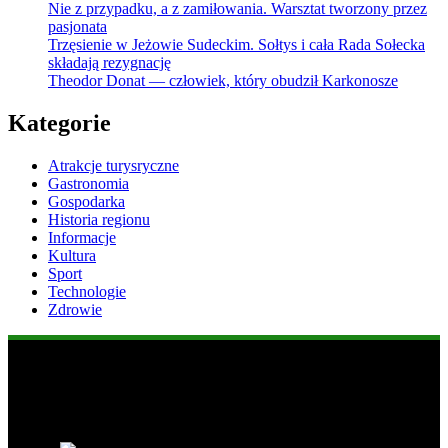
Nie z przypadku, a z zamiłowania. Warsztat tworzony przez
pasjonata
Trzęsienie w Jeżowie Sudeckim. Sołtys i cała Rada Sołecka
składają rezygnację
Theodor Donat — człowiek, który obudził Karkonosze
Kategorie
Atrakcje turysryczne
Gastronomia
Gospodarka
Historia regionu
Informacje
Kultura
Sport
Technologie
Zdrowie
Popularne informacje