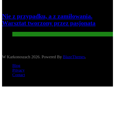
Nie z przypadku, a z zamiłowania.
Warsztat tworzony przez pasjonata
Gospodarka
W Karkonoszach 2026. Powered By
BlazeThemes
.
Blog
Privacy
Contact