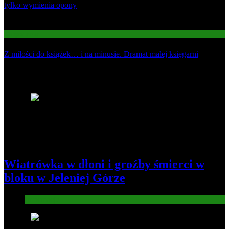
tylko wymienia opony
03
Gospodarka
Z miłości do książek… i na minusie. Dramat małej księgarni
Najnowsze
1
Wiatrówka w dłoni i groźby śmierci w
bloku w Jeleniej Górze
Informacje
2