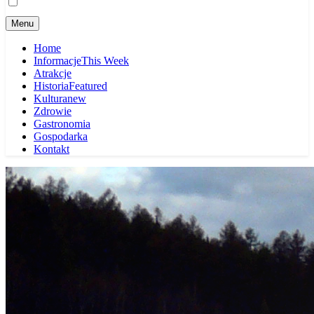
Menu
Home
Informacje
This Week
Atrakcje
Historia
Featured
Kultura
new
Zdrowie
Gastronomia
Gospodarka
Kontakt