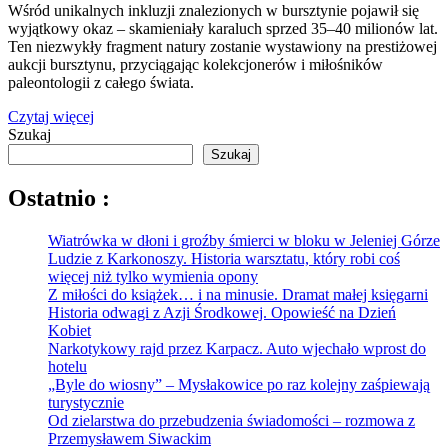
Wśród unikalnych inkluzji znalezionych w bursztynie pojawił się
wyjątkowy okaz – skamieniały karaluch sprzed 35–40 milionów lat.
Ten niezwykły fragment natury zostanie wystawiony na prestiżowej
aukcji bursztynu, przyciągając kolekcjonerów i miłośników
paleontologii z całego świata.
Czytaj więcej
Szukaj
Szukaj
Ostatnio :
Wiatrówka w dłoni i groźby śmierci w bloku w Jeleniej Górze
Ludzie z Karkonoszy. Historia warsztatu, który robi coś
więcej niż tylko wymienia opony
Z miłości do książek… i na minusie. Dramat małej księgarni
Historia odwagi z Azji Środkowej. Opowieść na Dzień
Kobiet
Narkotykowy rajd przez Karpacz. Auto wjechało wprost do
hotelu
„Byle do wiosny” – Mysłakowice po raz kolejny zaśpiewają
turystycznie
Od zielarstwa do przebudzenia świadomości – rozmowa z
Przemysławem Siwackim