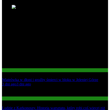
Informacje
Wiatrówka w dłoni i groźby śmierci w bloku w Jeleniej Górze
01
3 dni ago
3 dni ago
02
Gospodarka
Ludzie z Karkonoszy. Historia warsztatu, który robi coś więcej niż