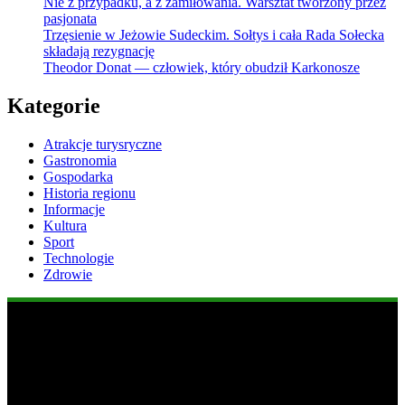
Nie z przypadku, a z zamiłowania. Warsztat tworzony przez
pasjonata
Trzęsienie w Jeżowie Sudeckim. Sołtys i cała Rada Sołecka
składają rezygnację
Theodor Donat — człowiek, który obudził Karkonosze
Kategorie
Atrakcje turysryczne
Gastronomia
Gospodarka
Historia regionu
Informacje
Kultura
Sport
Technologie
Zdrowie
Popularne informacje
1