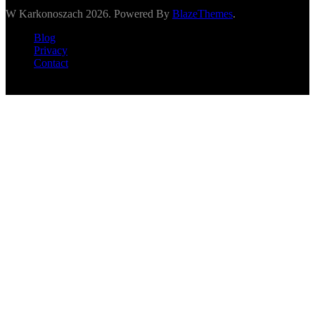
W Karkonoszach 2026. Powered By
BlazeThemes
.
Blog
Privacy
Contact