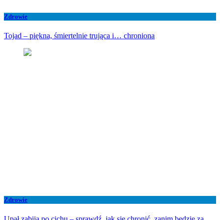
Zdrowie
Tojad – piękna, śmiertelnie trująca i… chroniona
Zdrowie
Upał zabija po cichu – sprawdź, jak się chronić, zanim będzie za