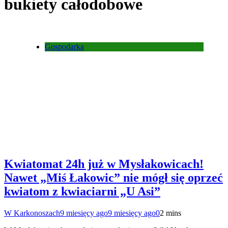
bukiety całodobowe
Gospodarka
Kwiatomat 24h już w Mysłakowicach!
Nawet „Miś Łakowic” nie mógł się oprzeć
kwiatom z kwiaciarni „U Asi”
W Karkonoszach
9 miesięcy ago
9 miesięcy ago
0
2 mins