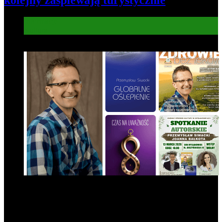
kolejny zaśpiewają turystycznie
Informacje
Kultura
7