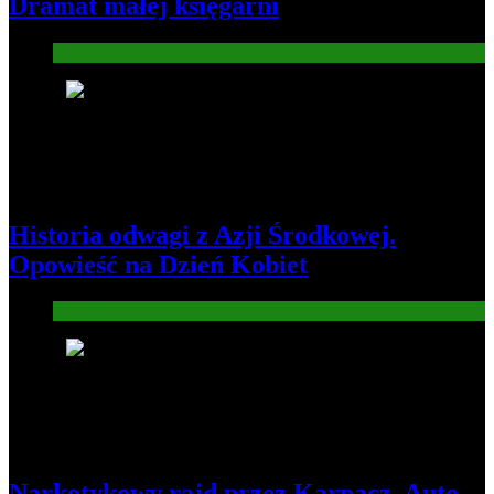
Dramat małej księgarni
Gospodarka
4
Historia odwagi z Azji Środkowej.
Opowieść na Dzień Kobiet
Informacje
5
Narkotykowy rajd przez Karpacz. Auto