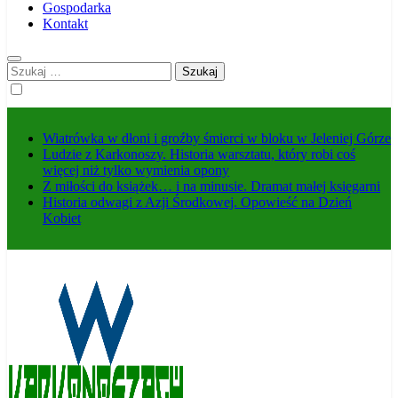
Gospodarka
Kontakt
Szukaj:
Wiatrówka w dłoni i groźby śmierci w bloku w Jeleniej Górze
Ludzie z Karkonoszy. Historia warsztatu, który robi coś
więcej niż tylko wymienia opony
Z miłości do książek… i na minusie. Dramat małej księgarni
Historia odwagi z Azji Środkowej. Opowieść na Dzień
Kobiet