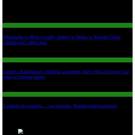
Informacje
Wiatrówka w dłoni i groźby śmierci w bloku w Jeleniej Górze
01
1 dzień ago
1 dzień ago
02
Gospodarka
Ludzie z Karkonoszy. Historia warsztatu, który robi coś więcej niż
tylko wymienia opony
03
Gospodarka
Z miłości do książek… i na minusie. Dramat małej księgarni
Najnowsze
1