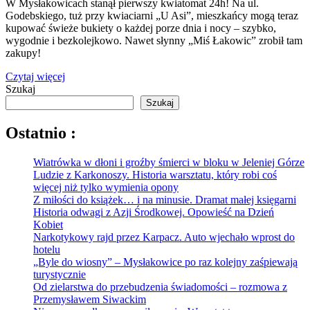
W Mysłakowicach stanął pierwszy kwiatomat 24h! Na ul.
Godebskiego, tuż przy kwiaciarni „U Asi”, mieszkańcy mogą teraz
kupować świeże bukiety o każdej porze dnia i nocy – szybko,
wygodnie i bezkolejkowo. Nawet słynny „Miś Łakowic” zrobił tam
zakupy!
Czytaj więcej
Szukaj
Szukaj
Ostatnio :
Wiatrówka w dłoni i groźby śmierci w bloku w Jeleniej Górze
Ludzie z Karkonoszy. Historia warsztatu, który robi coś
więcej niż tylko wymienia opony
Z miłości do książek… i na minusie. Dramat małej księgarni
Historia odwagi z Azji Środkowej. Opowieść na Dzień
Kobiet
Narkotykowy rajd przez Karpacz. Auto wjechało wprost do
hotelu
„Byle do wiosny” – Mysłakowice po raz kolejny zaśpiewają
turystycznie
Od zielarstwa do przebudzenia świadomości – rozmowa z
Przemysławem Siwackim