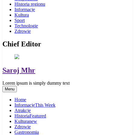
Historia regionu
Informacje
Kultura
Sport
Technologie
Zdrowie
Chief Editor
Saroj Mhr
Lorem ipsum is simply dummy text
Menu
Home
Informacje
This Week
Atrakcje
Historia
Featured
Kultura
new
Zdrowie
Gastronomia